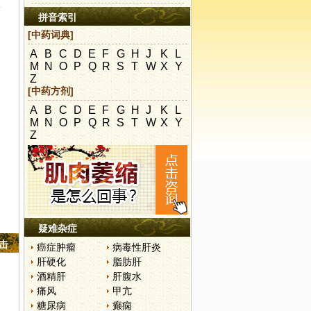
水
拼音索引
[中药词典]
A
B
C
D
E
F
G
H
J
K
L
M
N
O
P
Q
R
S
T
W
X
Y
Z
[中药方剂]
A
B
C
D
E
F
G
H
J
K
L
M
N
O
P
Q
R
S
T
W
X
Y
Z
疑难杂症
点击
癌症肿瘤
病毒性肝炎
肝硬化
脂肪肝
酒精肝
肝腹水
痛风
甲亢
糖尿病
癫痫