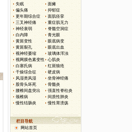
失眠
面瘫
偏头痛
抑郁症
更年期综合症
面肌痉挛
三叉神经痛
重症肌无力
神经衰弱
脊髓空洞症
白内障
青光眼
黄斑变性
眼底病变
黄斑裂孔
眼底出血
视神经萎缩
玻璃体浑浊
视网膜色素变性
心肌炎
白塞氏病
红斑狼疮
干燥综合征
硬皮病
风湿类风湿
坐骨神经痛
股骨头坏死
骨髓炎
腰椎间盘突出
强直性脊柱炎
颈椎病
间质性肺炎
慢性结肠炎
慢性胃溃疡
栏目导航
网站首页