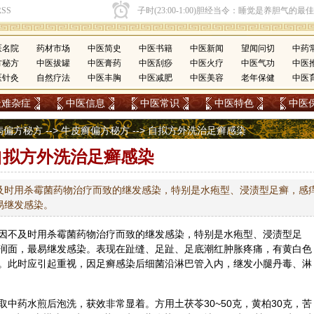
医名院
药材市场
中医简史
中医书籍
中医新闻
望闻问切
中药
方秘方
中医拔罐
中医膏药
中医刮痧
中医火疗
中医气功
中医
医针灸
自然疗法
中医丰胸
中医减肥
中医美容
老年保健
中医
疑难杂症
中医信息
中医常识
中医特色
中医
病偏方秘方
-->
牛皮癣偏方秘方
--> 自拟方外洗治足癣感染
自拟方外洗治足癣感染
及时用杀霉菌药物治疗而致的继发感染，特别是水疱型、浸渍型足癣，感
易继发感染。
因不及时用杀霉菌药物治疗而致的继发感染，特别是水疱型、浸渍型足
润面，最易继发感染。表现在趾缝、足趾、足底潮红肿胀疼痛，有黄白色
。此时应引起重视，因足癣感染后细菌沿淋巴管入内，继发小腿丹毒、淋
取中药水煎后泡洗，获效非常显着。方用
土茯苓
30~50克，
黄柏
30克，
苦