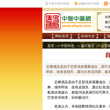
名
偏
中
网站首页
疾病大全
首页
-->
中医特色
-->
偏方秘方
-->
皮肤
足癣感染是由于足部浅表霉菌滋生，因不
即抓，使表皮脱失，露出红色湿润面，最
足癣感染是由于足部浅表霉菌滋生，
癣，感痒即抓，使表皮脱失，露出红色湿
黏液浓液渗出，腹股沟浅表淋巴结可肿大
巴管炎等病变，应积极治疗。
笔者认为，本病除酌情用抗生素外，