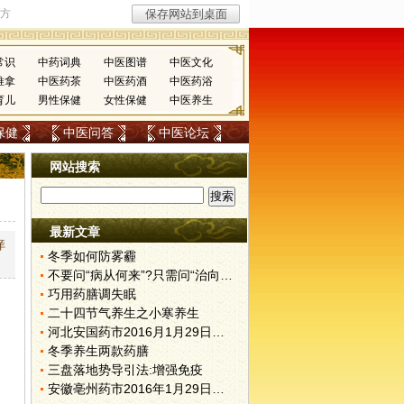
常识
中药词典
中医图谱
中医文化
推拿
中医药茶
中医药酒
中医药浴
育儿
男性保健
女性保健
中医养生
保健
中医问答
中医论坛
网站搜索
最新文章
痒
冬季如何防雾霾
不要问“病从何来”?只需问“治向何去”?
巧用药膳调失眠
二十四节气养生之小寒养生
河北安国药市2016月1月29日快讯
冬季养生两款药膳
三盘落地势导引法:增强免疫
安徽亳州药市2016年1月29日快讯