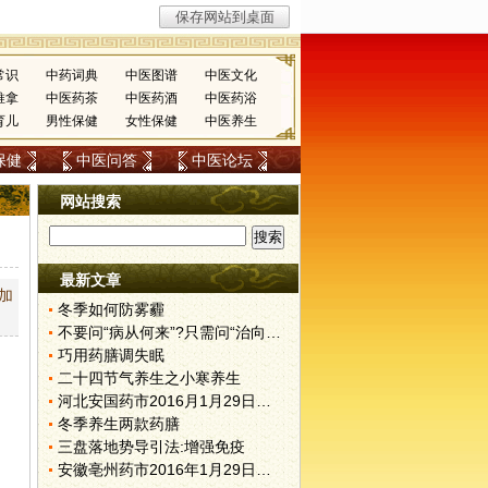
常识
中药词典
中医图谱
中医文化
推拿
中医药茶
中医药酒
中医药浴
育儿
男性保健
女性保健
中医养生
保健
中医问答
中医论坛
网站搜索
最新文章
加
冬季如何防雾霾
不要问“病从何来”?只需问“治向何去”?
巧用药膳调失眠
二十四节气养生之小寒养生
河北安国药市2016月1月29日快讯
冬季养生两款药膳
三盘落地势导引法:增强免疫
安徽亳州药市2016年1月29日快讯