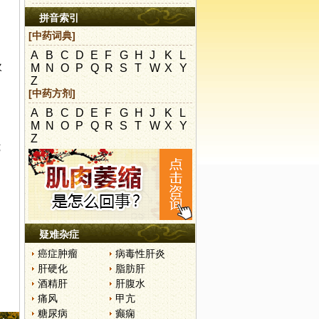
拼音索引
[中药词典]
A
B
C
D
E
F
G
H
J
K
L
次
M
N
O
P
Q
R
S
T
W
X
Y
Z
[中药方剂]
调
A
B
C
D
E
F
G
H
J
K
L
M
N
O
P
Q
R
S
T
W
X
Y
Z
炖
疑难杂症
癌症肿瘤
病毒性肝炎
肝硬化
脂肪肝
酒精肝
肝腹水
痛风
甲亢
糖尿病
癫痫