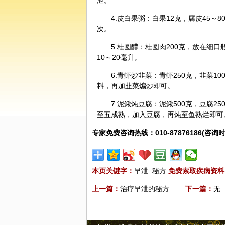
泄。
4.皮
白果
粥：白果12克，腐皮45～
次。
5.桂圆醴：桂圆肉200克，放在细
10～20毫升。
6.青虾炒韭菜：青虾250克，韭菜
料，再加韭菜煸炒即可。
7.泥鳅炖豆腐：泥鳅500克，豆腐
至五成熟，加入豆腐，再炖至鱼熟烂即可
专家免费咨询热线：010-87876186(咨询时
本页关键字：
早泄
秘方
免费索取疾病资料
上一篇：
治疗早泄的秘方
下一篇：
无