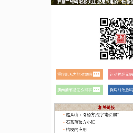
扫描二维码 轻松关注 您感兴趣的中医微
相关链接
赵凤山：引秘方治疗“老烂腿”
石菖蒲验方小汇
桔梗的应用