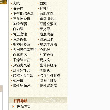
点击
失眠
面瘫
偏头痛
抑郁症
更年期综合症
面肌痉挛
三叉神经痛
重症肌无力
神经衰弱
脊髓空洞症
白内障
青光眼
黄斑变性
眼底病变
黄斑裂孔
眼底出血
视神经萎缩
玻璃体浑浊
视网膜色素变性
心肌炎
白塞氏病
红斑狼疮
干燥综合征
硬皮病
风湿类风湿
坐骨神经痛
股骨头坏死
骨髓炎
腰椎间盘突出
强直性脊柱炎
颈椎病
间质性肺炎
慢性结肠炎
慢性胃溃疡
栏目导航
网站首页