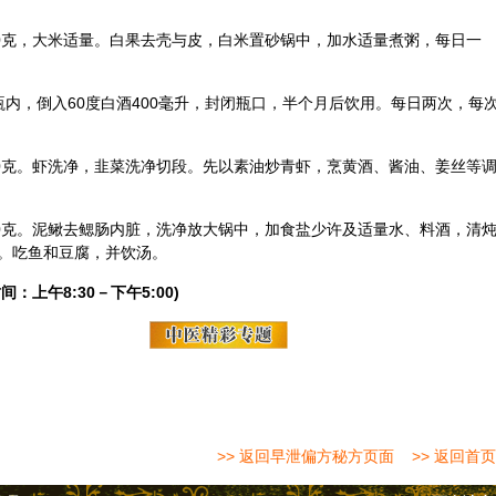
80克，大米适量。白果去壳与皮，白米置砂锅中，加水适量煮粥，每日一
口瓶内，倒入60度白酒400毫升，封闭瓶口，半个月后饮用。每日两次，每
100克。虾洗净，韭菜洗净切段。先以素油炒青虾，烹黄酒、酱油、姜丝等
250克。泥鳅去鳃肠内脏，洗净放大锅中，加食盐少许及适量水、料酒，清
。吃鱼和豆腐，并饮汤。
间：上午8:30－下午5:00)
>> 返回早泄偏方秘方页面
>> 返回首页