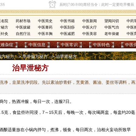
医名院
药材市场
中医简史
中医书籍
中医新闻
望闻问切
中药
方秘方
中医拔罐
中医膏药
中医刮痧
中医火疗
中医气功
中医
医针灸
自然疗法
中医丰胸
中医减肥
中医美容
老年保健
中医
疑难杂症
中医信息
中医常识
中医特色
中医
偏方秘方
-->
早泄偏方秘方
--> 治早泄秘方
治早泄秘方
。虾洗净，韭菜洗净切段。先以素油炒青虾，烹黄酒、酱油、姜丝等调料，再
汁捣匀，热酒冲服，每日一次，连服7日。
1.5克，食盐些许同浸，7～15天后，每晚一次，每次喝两盅，每盅约20毫
米酒酿适量放在小锅内拌匀，煮沸，顿食，每日两次，治相火妄动所致早