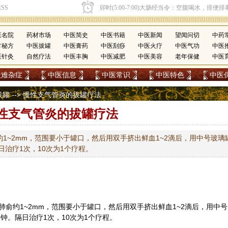
医名院
药材市场
中医简史
中医书籍
中医新闻
望闻问切
中药
方秘方
中医拔罐
中医膏药
中医刮痧
中医火疗
中医气功
中医
医针灸
自然疗法
中医丰胸
中医减肥
中医美容
老年保健
中医
疑难杂症
中医信息
中医常识
中医特色
中医
拔罐
--> 慢性支气管炎的拔罐疗法
性支气管炎的拔罐疗法
1~2mm，范围要小于罐口，然后用双手挤出鲜血1~2滴后，用中号玻璃
日治疗1次，10次为1个疗程。
肺俞约1~2mm，范围要小于罐口，然后用双手挤出鲜血1~2滴后，用中号
钟。隔日治疗1次，10次为1个疗程。