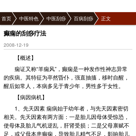
首页
中医特色
中医刮痧
百病刮痧
正文
癫痫的刮痧疗法
2008-12-19
【概述】
痫证又称“羊痫风”，癫痫是一种发作性神志异常
的疾病。其特征为卒然昏仆，强直抽搐，移时自醒，
醒后如常人，本病多见于青少年，男性多于女性。
【病因病机】
1、先天因素 痫病始于幼年者，与先天因素密切
相关。先天因素有两方面：一是胎儿因母体受惊恐，
使母体及胎儿气机逆乱，肝肾受损；二是父母禀赋不
足，或父母本患癫痫，导致胎儿精气不足，影响胎儿