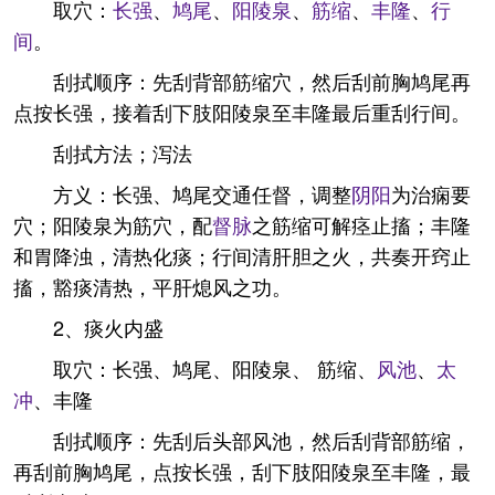
取穴：
长强
、
鸠尾
、
阳陵泉
、
筋缩
、
丰隆
、
行
间
。
刮拭顺序：先刮背部筋缩穴，然后刮前胸鸠尾再
点按长强，接着刮下肢阳陵泉至丰隆最后重刮行间。
刮拭方法；泻法
方义：长强、鸠尾交通任督，调整
阴阳
为治痫要
穴；阳陵泉为筋穴，配
督脉
之筋缩可解痉止搐；丰隆
和胃降浊，清热化痰；行间清肝胆之火，共奏开窍止
搐，豁痰清热，平肝熄风之功。
2、痰火内盛
取穴：长强、鸠尾、阳陵泉、 筋缩、
风池
、
太
冲
、丰隆
刮拭顺序：先刮后头部风池，然后刮背部筋缩，
再刮前胸鸠尾，点按长强，刮下肢阳陵泉至丰隆，最