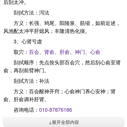
后刮太冲。
刮拭方法：泻法
方义：长强、鸠尾、阳陵泉、筋缩，如前近述，
风池配太冲平肝熄风；丰隆清热化痰。
3、心肾亏虚
取穴：
百会
、
肾俞
、
肝俞
、
神门
、
心俞
刮拭顺序：先点按头部百会穴，然后刮心俞至肾
俞，再刮前臂神门。
刮拭方法：补法
方义：百会醒神开窍；心俞神门养心安神；肾
俞、肝俞调补肝肾。
咨询电话：
010-87876186
↓展开全部内容