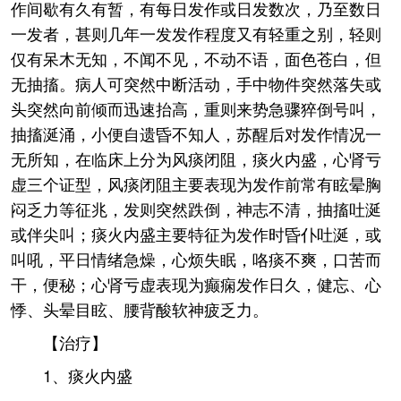
作间歇有久有暂，有每日发作或日发数次，乃至数日
一发者，甚则几年一发发作程度又有轻重之别，轻则
仅有呆木无知，不闻不见，不动不语，面色苍白，但
无抽搐。病人可突然中断活动，手中物件突然落失或
头突然向前倾而迅速抬高，重则来势急骤猝倒号叫，
抽搐涎涌，小便自遗昏不知人，苏醒后对发作情况一
无所知，在临床上分为风痰闭阻，痰火内盛，心肾亏
虚三个证型，风痰闭阻主要表现为发作前常有眩晕胸
闷乏力等征兆，发则突然跌倒，神志不清，抽搐吐涎
或伴尖叫；痰火内盛主要特征为发作时昏仆吐涎，或
叫吼，平日情绪急燥，心烦失眠，咯痰不爽，口苦而
干，便秘；心肾亏虚表现为癫痫发作日久，健忘、心
悸、头晕目眩、腰背酸软神疲乏力。
【治疗】
1、痰火内盛