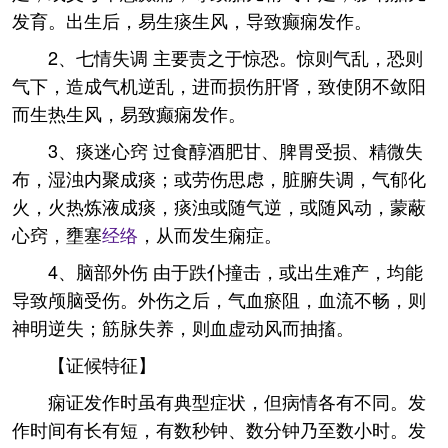
发育。出生后，易生痰生风，导致癫痫发作。
2、七情失调 主要责之于惊恐。惊则气乱，恐则
气下，造成气机逆乱，进而损伤肝肾，致使阴不敛阳
而生热生风，易致癫痫发作。
3、痰迷心窍 过食醇酒肥甘、脾胃受损、精微失
布，湿浊内聚成痰；或劳伤思虑，脏腑失调，气郁化
火，火热炼液成痰，痰浊或随气逆，或随风动，蒙蔽
心窍，壅塞
经络
，从而发生痫症。
4、脑部外伤 由于跌仆撞击，或出生难产，均能
导致颅脑受伤。外伤之后，气血瘀阻，血流不畅，则
神明逆失；筋脉失养，则血虚动风而抽搐。
【证候特征】
痫证发作时虽有典型症状，但病情各有不同。发
作时间有长有短，有数秒钟、数分钟乃至数小时。发