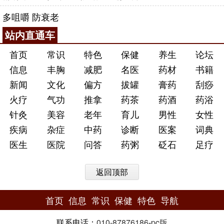
多咀嚼 防衰老
站内直通车
首页
常识
特色
保健
养生
论坛
信息
丰胸
减肥
名医
药材
书籍
新闻
文化
偏方
拔罐
膏药
刮痧
火疗
气功
推拿
药茶
药酒
药浴
针灸
美容
老年
育儿
男性
女性
疾病
杂症
中药
诊断
医案
词典
医生
医院
问答
药粥
砭石
足疗
返回顶部
首页
信息
常识
保健
特色
导航
联系电话：
010-87876186
-
pc版