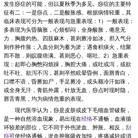
发生痧症的可能，但以夏秋季为多见。痧症的主要特
征有二：一是痧点，二是酸胀感。根据病情轻重，其
临床表现可分为一般表现与急重表现：1）一般表现：
多表现为头昏脑胀，心烦郁闷，全身酸胀，倦意无
力．胸腹灼热。四肢麻木，甚则厥冷如冰。邪入气分
则作肿作胀；入血分则为蓄为淤；遇食积痰火，结聚
而不散．则皖腹痞满。甚则恶心、呕吐。2）急重表
现：起即心胸憋闷烦躁，胸腔大痛，或吐或泻，或欲
吐不吐、欲泻不泻，甚则卒然眩晕昏例，面唇青白，
口噤不语，昏厥如尸，手足厥冷，或头额冷汗如珠，
或全身无汗，青筋外露，针放无血，痧点时现时隐，
唇舌青黑，均为病情危重的表现。
现代医学认为，痧是皮肤或皮下毛细血管破裂，
是一种自然溶血现象，易出现在
经络
不通畅，血液循
环较差的部位，它不同于外伤淤血、肿胀。相反，
刮
痧
可使经络通畅，淤血肿胀吸收加快，疼痛减轻或消