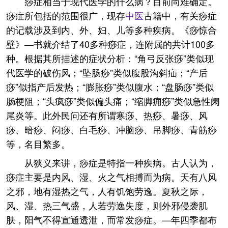
痧症相当于现代医学的什么病？目前尚难确定。
痧症所包括的范围很广，现存
中医
古籍中，有关痧症
的记载涉及到内、外、妇、儿等多种疾病。《痧惊合
壁》—书就介结了40多种痧症，连附属的共计100多
种。根据其所描述的症状分析：“角弓反张痧”类似现
代医学的破伤风；“坠肠痧”类似腹股沟斜疝；“产后
痧”似指产后发热；“膨胀痧”类似腹水；“盘肠痧”类似
肠梗阻；“头疯痧”类似偏头痛；“缩脚痈痧”类似急性阑
尾炎等。此外民问还有所谓寒痧、热痧、暑痧、风
痧、暗痧、闷痧、白毛痧、冲脑痧、吊脚痧、青筋痧
等，名目繁多。
从狭义来讲，痧症是特指一种疾病。古人认为，
痧症主要是内风、湿、火之气相搏而为病。天有八风
之邪，地有湿热之气，人有饥饱劳逸。夏秋之际，
风、湿、热三气盛，人若劳逸失度，则外邪侵袭肌
肤，阳气不得宣通透泄，而常发痧症。—年四季都布