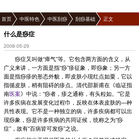
首页
中医特色
中医刮痧
刮痧基础
正文
什么是痧症
2008-05-29
痧症又叫做“瘴气”等。它包含两方面的含义，从
广义来讲，一方面是指“痧”疹征象，即痧象；另一方
面是指痧疹的形态外貌，即皮肤小现红点如粟，它以
指循皮肤，稍有阻碍的疹点。清代邵新甫在《临证指
南
医案
》中说：“痧者，疹之通称，有头粒如。”它是
许多疾病在发展变化过程巾，反映在体表皮肤的—种
共性表现。它不是一种独立的病，许多疾病都可以出
现痧象，痧是许多疾病的共同证候，统称之为“痧
症”，故有“百病皆可发痧”之说。