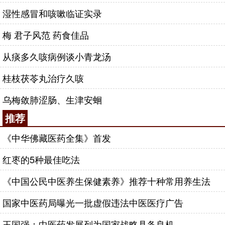
湿性感冒和咳嗽临证实录
梅 君子风范 药食佳品
从痰多久咳病例谈小青龙汤
桂枝茯苓丸治疗久咳
乌梅敛肺涩肠、生津安蛔
推荐
《中华佛藏医药全集》首发
红枣的5种最佳吃法
《中国公民中医养生保健素养》推荐十种常用养生法
国家中医药局曝光一批虚假违法中医医疗广告
王国强：中医药发展列为国家战略具备良机