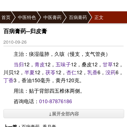
首页
中医特色
中医膏药
百病膏药
正文
百病膏药--归皮膏
2010-09-26
主治：痰湿蕴肺，久咳（慢支，支气管炎）
当归
12，
青皮
12，
五味子
12，桑皮12，
甘草
12，
川贝12，
半夏
12，
茯苓
12，
杏仁
12，
乳香
6，
没药
6，
丁香
3，香油150毫升，黄丹120克。
用法：贴于背部四五椎体两侧。
咨询电话：
010-87876186
↓展开全部内容
上一篇：
百病膏药--香月膏