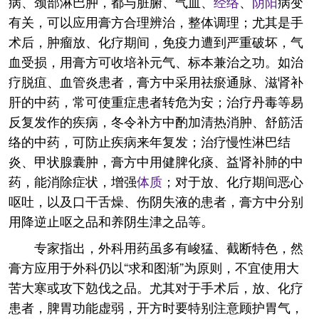
病、颈部淋巴肿，都与脏腑、气血、
经络
、
阴阳
病变
有关，可以应用膏方合理辨治，整体调理；尤其是手
术后，肿瘤放、化疗期间，免疫力遭到严重破坏，气
血受损，用膏方可收培补元气、标本兼治之功。如治
疗脱疽、血管炎患者，膏方中采用祛瘀通脉、滋肾补
肝的中药，常可使重症患者转危为安；治疗丹毒等易
反复发作的疾病，冬令补方中酌加清热消肿、舒筋活
络的中药，可防止疾病来年复发；治疗慢性淋巴结
炎、甲状腺囊肿，膏方中用健脾化痰、益肾补肺的中
药，能消除症状，增强
体质
；对于放、化疗期间恶心
呕吐，以及口干舌燥、伤阴失液的患者，膏方中分别
用降逆止呕之品和养阴生津之品等。
专家指出，外科用药虽多有峻猛、截断特色，然
膏方应用于外科仍以“求和图渐”为原则，不宜使用大
苦大寒或攻下勊伐之品。尤其对于手术后，放、化疗
患者，脾胃功能虚弱，开方时要特别注意顾护胃气，