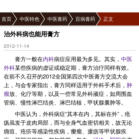
首页
中医特色
中医膏药
百病膏药
正文
治外科病也能用膏方
2012-11-14
膏方一般在
内科
病症应用最为多见。其实，
中医
外科
某些疾病的虚证或稳定期，膏方治疗同样有效。
在前不久召开的2012全国第四次中医膏方交流大会
上，与会专家指出，膏方同样适用于外科手术后，
肿
瘤
放、化疗等期，以及一些常见外科顽症，如周围血
管病、慢性淋巴结炎、淋巴结核，甲状腺囊肿等。
中医认为，外科病症“其本在内，其标在外”，疮
疡虽发于皮肉局部，而与全身气血密切相关，故无论
痈疽、疮疥等感染性疾病，瘿瘤、瘰疬等甲状腺疾