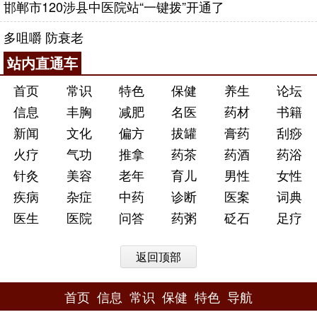
邯郸市120涉县中医院站“一键拨”开通了
多咀嚼 防衰老
站内直通车
首页
常识
特色
保健
养生
论坛
信息
丰胸
减肥
名医
药材
书籍
新闻
文化
偏方
拔罐
膏药
刮痧
火疗
气功
推拿
药茶
药酒
药浴
针灸
美容
老年
育儿
男性
女性
疾病
杂症
中药
诊断
医案
词典
医生
医院
问答
药粥
砭石
足疗
返回顶部
首页
信息
常识
保健
特色
导航