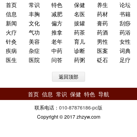
首页
常识
特色
保健
养生
论坛
信息
丰胸
减肥
名医
药材
书籍
新闻
文化
偏方
拔罐
膏药
刮痧
火疗
气功
推拿
药茶
药酒
药浴
针灸
美容
老年
育儿
男性
女性
疾病
杂症
中药
诊断
医案
词典
医生
医院
问答
药粥
砭石
足疗
返回顶部
首页
信息
常识
保健
特色
导航
联系电话：
010-87876186
-
pc版
Copyright © 2017 zhzyw.com