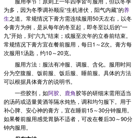
服用季节：原则上一年四季皆可服用，但以冬季
为多，因为冬季调补顺应“生机潜伏，阳气内藏”的
养
生
之道。常规情况下膏方需连续服用50天左右，以冬
令膏方为例，是从每年的冬至起，即冬至以后的“一
九”开始，到“六九”结束；或服至次年的立春前结束。
常规情况下膏方宜在餐前服用，每日1～2次。膏方每
次服用1汤匙，约10～20克。
服用方法：服法有冲服、调服、含化。服用时间
分为空腹服、饭前服、饭后服、睡前服。具体的方法
可以根据具体膏方的说明书。
一些胶剂，如
阿胶
、
鹿角
胶等的研细末需用适当
的汤药或适量黄酒等隔水炖热，调和均匀服下。用于
补心脾、安心神的膏方，宜在睡前15～30分钟服用。
如果餐前服用感觉胃肠不适者，可改在餐后30～90分
钟内服用。