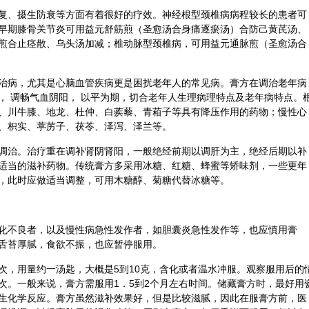
复、摄生防衰等方面有着很好的疗效。神经根型颈椎病病程较长的患者可
早期膝骨关节炎可用益元舒筋煎（圣愈汤合身痛逐瘀汤）合
防己
黄芪
汤、
煎合止痉散、乌头汤加减；椎动脉型颈椎病，可用益元通脉煎（圣愈汤合
治病，尤其是心脑血管疾病更是困扰老年人的常见病。膏方在调治老年病
， 调畅气血
阴阳
， 以平为期，切合老年人生理病理特点及老年病特点。
、川
牛膝
、
地龙
、
杜仲
、白蒺藜、青葙子等具有降压作用的药物；慢性心
、
枳实
、
葶苈子
、茯苓、
泽泻
、
泽兰
等。
调治。治疗重在调补肾阴肾阳，一般绝经前期以调肝为主，绝经后期以补
适当的滋补药物。传统膏方多采用冰糖、红糖、蜂蜜等矫味剂，一些更年
，此时应做适当调整，可用木糖醇、菊糖代替冰糖等。
化不良者，以及慢性病急性发作者，如胆囊炎急性发作等，也应慎用膏
舌苔厚腻，食欲不振，也应暂停服用。
次，用量约一汤匙，大概是5到10克，含化或者温水冲服。观察服用后的
次。一般来说，膏方需服用1．5到2个月左右时间。储藏膏方时，最好用
生化学反应。膏方虽然滋补效果好，但是比较滋腻，因此在服膏方前，医