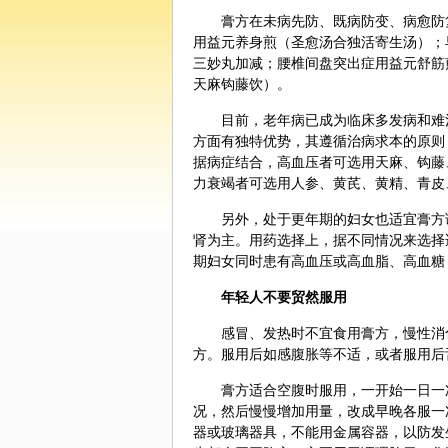
膏方在未病先防、既病防变、病愈防
用益元养身煎（圣愈汤合独活寄生汤）；
三妙丸加减；腰椎间盘突出症用益元舒筋
天麻
钩藤
饮）。
目前，老年病已成为临床多发病和难
方面有独特优势，其遵循治病求本的原则
据病症结合，高血压者可选用天麻、钩藤
力衰竭者可选用
人参
、黄芪、
黄精
、
青皮
另外，处于更年期的妇女也适宜膏方
肾为主。用药选择上，据不同情况来选择
期妇女同时患有高血压或高血脂、高血糖
年轻人不要贸然服用
感冒、发热时不宜食用膏方，慢性消
方。服用后如感腹胀等不适，或者服用后
膏方适合空腹时服用，一开始一日一
况，然后慢慢增加用量，改成早晚各服一
器或玻璃器具，不能用金属容器，以防发