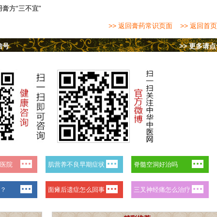
用膏方“三不宜”
>> 返回膏药常识页面
>> 返回首页
信号
>> 更多请