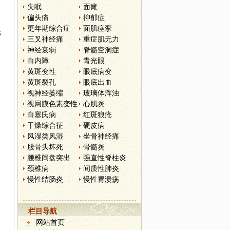
失眠
面瘫
偏头痛
抑郁症
更年期综合症
面肌痉挛
既
三叉神经痛
重症肌无力
神经衰弱
脊髓空洞症
白内障
青光眼
黄斑变性
眼底病变
黄斑裂孔
眼底出血
视神经萎缩
玻璃体浑浊
视网膜色素变性
心肌炎
白塞氏病
红斑狼疮
干燥综合征
硬皮病
风湿类风湿
坐骨神经痛
股骨头坏死
骨髓炎
腰椎间盘突出
强直性脊柱炎
颈椎病
间质性肺炎
慢性结肠炎
慢性胃溃疡
栏目导航
网站首页