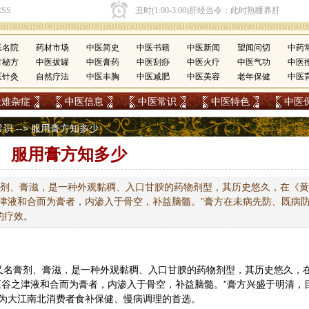
医名院
药材市场
中医简史
中医书籍
中医新闻
望闻问切
中药
方秘方
中医拔罐
中医膏药
中医刮痧
中医火疗
中医气功
中医
医针灸
自然疗法
中医丰胸
中医减肥
中医美容
老年保健
中医
疑难杂症
中医信息
中医常识
中医特色
中医
常识
--> 服用膏方知多少
服用膏方知多少
膏剂、膏滋，是一种外观黏稠、入口甘腴的药物剂型，其历史悠久，在《黄
津液和合而为膏者，内渗入于骨空，补益脑髓。”膏方在未病先防、既病
的疗效。
又名膏剂、膏滋，是一种外观黏稠、入口甘腴的药物剂型，其历史悠久，
五谷之津液和合而为膏者，内渗入于骨空，补益脑髓。”膏方兴盛于明清，
为大江南北消费者食补
保健
、慢病调理的首选。