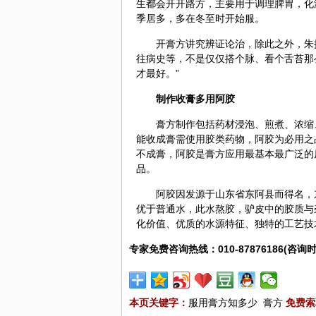
生都会开开路方，主要用于调理脾胃，化
季居多，多在冬至时开始服。
开膏方讲究辨证论治，除此之外，朱
往病史等，不是仅仅搭个脉、看个舌苔那
才最好。”
制作收膏多用
阿胶
膏方制作包括药材浸泡、煎煮、浓缩
能收成膏需使用胶类药物，阿胶为必用之
不成膏，阿胶是膏方应用最基本最广泛的
品。
阿胶因发源于山东省东阿县而得名，
优于普通水，此水熬胶，驴皮中的胶质与
化价值、优质的水源特征、独特的工艺技
专家免费咨询热线：010-87876186(咨询时
本页关键字：
服用膏方知多少
膏方
免费索