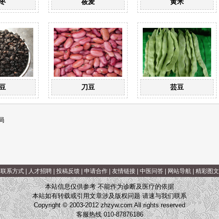
枣
莜麦
黄米
豆
刀豆
芸豆
局
|
联系方式
|
人才招聘
|
投稿反馈
|
申请合作
|
友情链接
|
中医问答
|
网站导航
|
精彩图文
本站信息仅供参考 不能作为诊断及医疗的依据
本站如有转载或引用文章涉及版权问题 请速与我们联系
Copyright © 2003-2012 zhzyw.com All rights reserved
客服热线 010-87876186