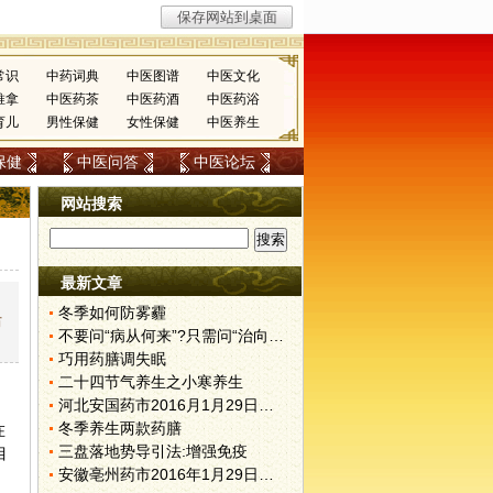
常识
中药词典
中医图谱
中医文化
推拿
中医药茶
中医药酒
中医药浴
育儿
男性保健
女性保健
中医养生
保健
中医问答
中医论坛
网站搜索
最新文章
冬季如何防雾霾
防
不要问“病从何来”?只需问“治向何去”?
巧用药膳调失眠
二十四节气养生之小寒养生
河北安国药市2016月1月29日快讯
冬季养生两款药膳
在
三盘落地势导引法:增强免疫
目
安徽亳州药市2016年1月29日快讯