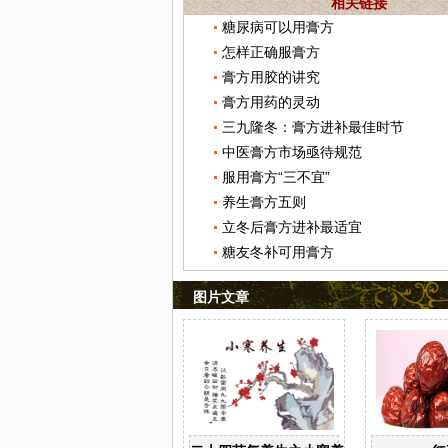
相关链接
糖尿病可以用膏方
怎样正确服膏方
膏方用胶的讲究
膏方用药的灵动
三九隆冬：膏方进补最佳时节
中医膏方市场亟待规范
服用膏方“三不宜”
养生膏方五则
立冬后膏方进补最适宜
糖友冬补可用膏方
图片文章