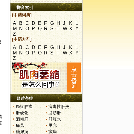
拼音索引
[中药词典]
A
B
C
D
E
F
G
H
J
K
L
M
N
O
P
Q
R
S
T
W
X
Y
Z
[中药方剂]
根
A
B
C
D
E
F
G
H
J
K
L
M
N
O
P
Q
R
S
T
W
X
Y
Z
疑难杂症
癌症肿瘤
病毒性肝炎
肝硬化
脂肪肝
情
酒精肝
肝腹水
瓷
痛风
甲亢
糖尿病
癫痫