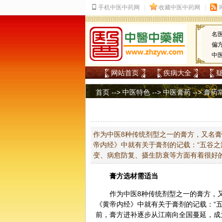
名
偏
中
网站首页
疾病大全
首页
-->
中医特色
-->
中医膏药
-->
膏药
作为中医8种传统剂型之一的膏方，又名
帝内经》中就有关于膏剂的记载：“五谷之
变、病愈防复、摄生防衰等方面有着很好
膏方选材需适当
作为
中医
8种传统剂型之一的膏方，
《
黄帝
内经》中就有关于膏剂的记载：“
前，膏方进补逐步从江南向全国蔓延，成