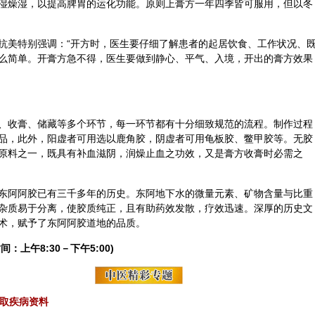
湿燥湿，以提高脾胃的运化功能。原则上膏方一年四季皆可服用，但以冬
抗美特别强调：“开方时，医生要仔细了解患者的起居饮食、工作状况、
么简单。开膏方急不得，医生要做到静心、平气、入境，开出的膏方效果
、收膏、储藏等多个环节，每一环节都有十分细致规范的流程。制作过程
品，此外，
阳虚
者可用选以
鹿角
胶，
阴虚
者可用龟板胶、
鳖甲
胶等。无胶
原料之一，既具有补血滋阴，润燥止血之功效，又是膏方收膏时必需之
东阿阿胶已有三千多年的历史。东阿地下水的微量元素、矿物含量与比重
杂质易于分离，使胶质纯正，且有助药效发散，疗效迅速。深厚的历史文
术，赋予了东阿阿胶道地的品质。
间：上午8:30－下午5:00)
取疾病资料