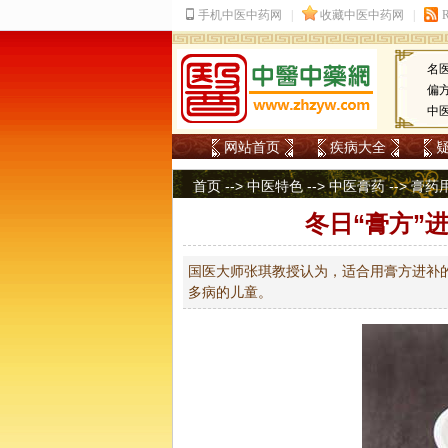
名
偏
中
网站首页
疾病大全
首页
-->
中医特色
-->
中医膏药
-->
膏药
冬日“膏方”
国医大师张琪教授认为，适合用膏方进补
多病的儿童。