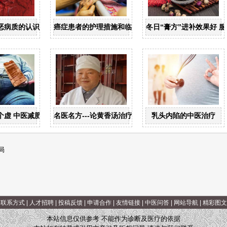
恶病质的认识与治疗
癌症患者的护理措施和临终关怀
冬日“膏方”进补效果好 
虚 中医减肥要“扶阳”
名医名方---论黄香汤治疗慢性胃炎
乳头内陷的中医治疗
局
|
联系方式
|
人才招聘
|
投稿反馈
|
申请合作
|
友情链接
|
中医问答
|
网站导航
|
精彩图文
本站信息仅供参考 不能作为诊断及医疗的依据