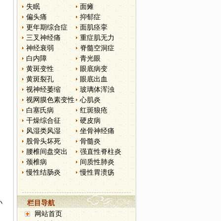
失眠
面瘫
偏头痛
抑郁症
更年期综合症
面肌痉挛
三叉神经痛
重症肌无力
神经衰弱
脊髓空洞症
白内障
青光眼
黄斑变性
眼底病变
黄斑裂孔
眼底出血
视神经萎缩
玻璃体浑浊
视网膜色素变性
心肌炎
白塞氏病
红斑狼疮
干燥综合征
硬皮病
风湿类风湿
坐骨神经痛
股骨头坏死
骨髓炎
腰椎间盘突出
强直性脊柱炎
颈椎病
间质性肺炎
慢性结肠炎
慢性胃溃疡
小
栏目导航
网站首页