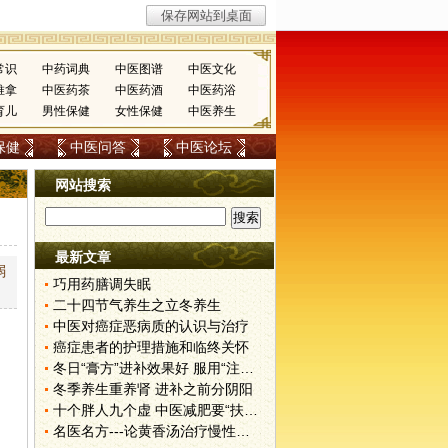
常识
中药词典
中医图谱
中医文化
推拿
中医药茶
中医药酒
中医药浴
育儿
男性保健
女性保健
中医养生
保健
中医问答
中医论坛
网站搜索
最新文章
弱
巧用药膳调失眠
二十四节气养生之立冬养生
中医对癌症恶病质的认识与治疗
癌症患者的护理措施和临终关怀
冬日“膏方”进补效果好 服用“注意事项”不能忘
冬季养生重养肾 进补之前分阴阳
十个胖人九个虚 中医减肥要“扶阳”
名医名方---论黄香汤治疗慢性胃炎