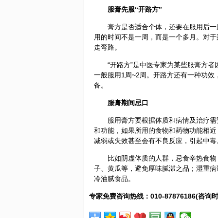
服膏先服“开路方”
膏方是否适合个体，还要在服用后一
用的时间不是一周，而是一个多月。对于
走弯路。
“开路方”是
中医
专家为某些服膏方者
一般服用1周~2周。开路方还有一种功
备。
服膏期间忌口
服用膏方要根据
体质
和病情及治疗需
和功能，如果所用的食物和药物功能相近
减弱或失效甚至会有不良反应，引起中毒
比如
阴虚
体质的人群，忌食辛热食物
子、黄瓜等，避免厚味腻滞之品；湿重病
冷油腻食品。
专家免费咨询热线：010-87876186(咨询时