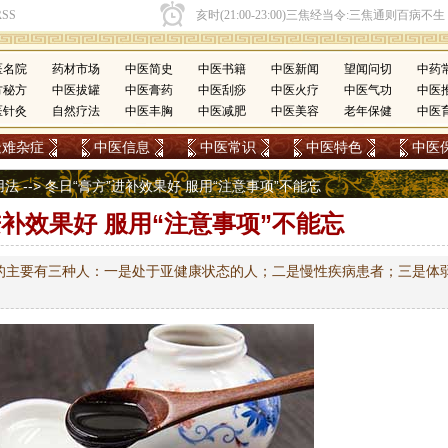
医名院
药材市场
中医简史
中医书籍
中医新闻
望闻问切
中药
方秘方
中医拔罐
中医膏药
中医刮痧
中医火疗
中医气功
中医
医针灸
自然疗法
中医丰胸
中医减肥
中医美容
老年保健
中医
疑难杂症
中医信息
中医常识
中医特色
中医
用法
--> 冬日“膏方”进补效果好 服用“注意事项”不能忘
进补效果好 服用“注意事项”不能忘
的主要有三种人：一是处于亚健康状态的人；二是慢性疾病患者；三是体