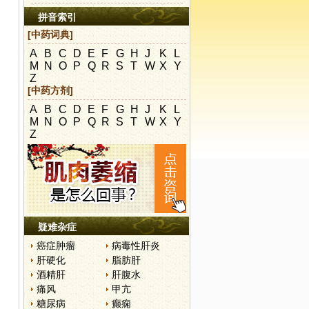
拼音索引
[中药词典]
A
B
C
D
E
F
G
H
J
K
L
M
N
O
P
Q
R
S
T
W
X
Y
Z
[中药方剂]
A
B
C
D
E
F
G
H
J
K
L
M
N
O
P
Q
R
S
T
W
X
Y
Z
疑难杂症
癌症肿瘤
病毒性肝炎
肝硬化
脂肪肝
酒精肝
肝腹水
痛风
甲亢
糖尿病
癫痫