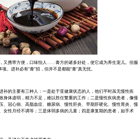
，又携带方便，口味怡人……膏方的诸多好处，使它成为
养生
宠儿。但服
事项。进补必有“膏”招，但并不是都能“膏”真无忧。
进补的主要有三种人：一是处于亚健康状态的人，他们平时虽无慢性疾
致身体虚弱，精力不足，难以胜任繁重的工作；二是慢性疾病患者，像慢
压、冠心病、高脂血症、糖尿病、慢性肝炎、早期肝硬化、慢性胃炎、慢
、女性月经不调等；三是体弱多病的儿童；四是康复期的患者，如手术