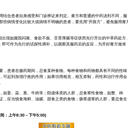
周结合患者自身感受和门诊辨证来判定。膏方和普通的中药汤剂不同，服
那些病情变化比较大或病情不明确的患者，要先用“开路方”，避免服用膏
因出现如腹脘闷胀、食欲不振、舌苔厚腻等症状而先行开出的中草药处方
效，即可作为先行的试探性调补，以观察其服药后的反应，为开好膏方做准
要，患者在服药期间，忌食某种食物。每种食物和药物都具有不同的性味
，可起到加强疗效的作用；如果功用相克，相互牵制，药性和治疗作用会
。
，如姜、蒜、葱、牛肉等；
阳虚
体质的人群，忌食寒性食物，如蟹、柿
证，应当慎食海鲜、油腻、甜食之类的食物；肠胃虚寒的人群，要忌食生
间：上午8:30－下午5:00)