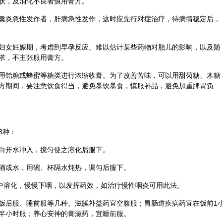
状，及消化不良者慎用膏方。
囊炎急性发作者，肝病急性发作，这时应先行对症治疗，待病情稳定后，
妇女妊娠期，考虑到早孕反应、难以估计某些药物对胎儿的影响，以及随
求，不主张服用膏方。
用
饴糖
或
蜂蜜
等糖类进行浓缩收膏。为了改善苦味，可以用甜菊糖、木糖
方期间，要注意
饮食
得当，避免暴饮暴食，慎服补品，避免加重脾胃负
3种：
白开水冲入，搅匀使之溶化后服下。
酒或水，用碗、杯隔水炖热，调匀后服下。
口中溶化，慢慢下咽，以发挥药效，如治疗慢性咽炎可用此法。
饭后服、睡前服等几种。滋腻补益药宜空腹服；胃肠道疾病药宜在饭前1
半小时服；养心安神的膏滋药，宜睡前服。