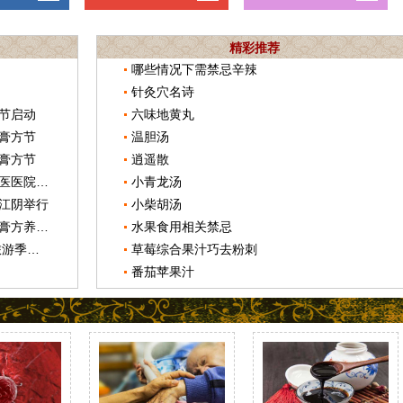
精彩推荐
哪些情况下需禁忌辛辣
针灸穴名诗
节启动
六味地黄丸
膏方节
温胆汤
膏方节
逍遥散
中医中药中国系列活动——安康市中医医院第五届膏方节启动
小青龙汤
江阴举行
小柴胡汤
中国中医科学院西苑医院举办第十届膏方养生文化节
水果食用相关禁忌
2019江苏省泰州市第五届国医养生旅游季启动
草莓综合果汁巧去粉刺
番茄苹果汁