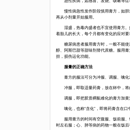
急性疾病，如感冒、发烧、咳嗽等症
慢性病急性发作阶段慎用膏方，如胆
再从小剂量开始服用。
湿盛，热毒内盛者也不宜使用膏方。
着胎儿的长大，每个月都有变化的应对要
糖尿病患者服用膏方时，一般不能使
醇、阿斯巴甜等甜味剂替代蔗糖。服用膏
担，损伤运化功能。
服膏的正确方法
膏方的服法可分为冲服、调服、噙化
冲服，即取适量药膏，放在杯中，将
调服，即把胶质稠黏难化的膏方加黄
噙化，也称“含化”，即将药膏含在
服用膏方的时间有空腹服、饭前服、
时左右服；心、肺等病的药物一般在饭后