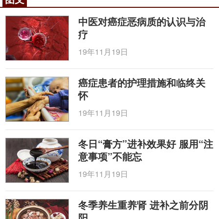
临床报道，单味中药
白术
的提取物白术内酯
I（LAMK－I）可以显著改善恶病质患者的食欲、上臂
中医对癌症恶病质的认识与治
肌肉周径、消瘦及体力状况，同时可以显著降低细胞
疗
因子IL－21、TNF－2α以及尿中蛋白水解诱导因子
19年11月19日
PIF的水平。选择治疗前体重质量下降的肿瘤恶病质患
者14例，应用具有补气养血和以毒攻毒功效的中药复
癌症患者的护理措施和临终关
方
守宫
散治疗，疗程为1个月，结果提示复方守宫散有
怀
减缓肿瘤恶病质的可能。参芪胶草汤提高KPS、减轻
气血两虚证主要临床症候与提高血清前白蛋白、白蛋
19年11月19日
白等方面疗效显著，提示参芪胶草汤治疗肺癌恶病质
具有良好的近期疗效。以血清白蛋白、胆碱酯酶为指
冬日“膏方”进补效果好 服用“注
标，发现济生肾气丸或十全大补汤加
红参
对
妇科
恶性
意事项”不能忘
肿瘤患者恶病质倾向具有改善作用。对癌症食欲不振
19年11月19日
－恶病质综合征CACS患者运用
补中益气汤
、枳朴
六
君子汤
治疗，可以增进食欲，增加体重，提高生存质
冬季养生重养肾 进补之前分阴
量。参附注射液在一定程度上可以下调恶病质细胞因
阳