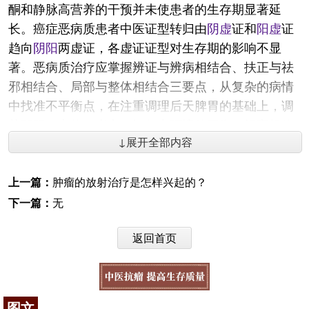
酮和静脉高营养的干预并未使患者的生存期显著延
长。癌症恶病质患者中医证型转归由
阴虚
证和
阳虚
证
趋向
阴阳
两虚证，各虚证证型对生存期的影响不显
著。恶病质治疗应掌握辨证与辨病相结合、扶正与祛
邪相结合、局部与整体相结合三要点，从复杂的病情
中找准不平衡点，在注重调理后天脾胃的基础上，调
节阴阳、寒热、虚实，恢复内环境的平衡，提高机体
↓展开全部内容
的免疫功能，从而控制或杀灭癌细胞，提高生存质
量，延长生存期。以补肾填精法为思路组方，对改善
恶病质患者食欲、增加体重、提高CD4细胞水平、提
上一篇：
肿瘤的放射治疗是怎样兴起的？
高生活质量方面，疗效与醋酸甲地孕酮相当，优于对
下一篇：
无
症营养组；对提高患者红蛋白、白蛋白水平，提高
返回首页
CD3、CD8细胞水平，改善卡氏评分方面，疗效较醋
酸甲地孕酮更好。
2、
癌症恶病质的
中医治疗
图文