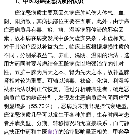
1、中医对癌症恶病质的认识
癌症恶病质主要系因久病癌肿耗伤人体气、血、
阴、阳所致，其病损部位主要在五脏。此外，由于癌
症恶病质具有毒、瘀、痰、湿等病邪停滞的邪实因
素，故本病在病变发展中多为虚实夹杂，本虚标实。
对于其治疗应以补益为主，临床上应根据虚损性质的
不同，分别采取益气、养血、滋阴、温阳的治法，选
用方药同时要考虑结合五脏病位以增强治疗的针对
性。五脏中脾为后天之本、肾为先天之本，故补益脾
肾相对较为重要。可辅以清毒、祛瘀、化痰、利湿等
祛邪治法以利正气恢复。通过分析肺癌患者，确定恶
病质前后的辨证分型，发现发生恶病质后气阴两虚型
明显增多（55.73％），恶病质末期出现肺气衰绝型。
癌症恶病质几乎可以发生于各种肿瘤，生存时间与患
者肿瘤类型、分期、转移情况均无直接联系，而与静
点扶正中药和中医
食疗
的治疗影响呈正相关。甲羟孕