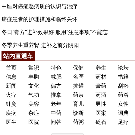
中医对癌症恶病质的认识与治疗
癌症患者的护理措施和临终关怀
冬日“膏方”进补效果好 服用“注意事项”不能忘
冬季养生重养肾 进补之前分阴阳
站内直通车
首页
常识
特色
保健
养生
论坛
信息
丰胸
减肥
名医
药材
书籍
新闻
文化
偏方
拔罐
膏药
刮痧
火疗
气功
推拿
药茶
药酒
药浴
针灸
美容
老年
育儿
男性
女性
疾病
杂症
中药
诊断
医案
词典
医生
医院
问答
药粥
砭石
足疗