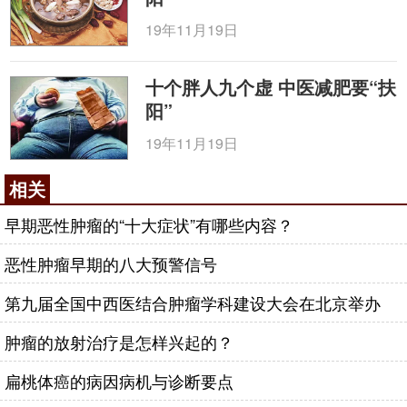
子，在一定程度上改善恶病质患者厌食、乏力等症
状。（肿瘤科主任医师 李学）
19年11月19日
咨询电话：
010-87876186
十个胖人九个虚 中医减肥要“扶
阳”
19年11月19日
相关
早期恶性肿瘤的“十大症状”有哪些内容？
恶性肿瘤早期的八大预警信号
第九届全国中西医结合肿瘤学科建设大会在北京举办
肿瘤的放射治疗是怎样兴起的？
扁桃体癌的病因病机与诊断要点