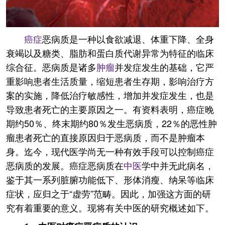
癌症
恶病质是一种以食欲减退、体重下降、全身
衰竭以及糖类、脂肪和蛋白质代谢异常为特征的临床
综合征。恶病质是诸多
肿瘤
并发症发生的基础，它严
重影响患者生活质量，缩短患者生存期，影响治疗方
案的实施，降低治疗敏感性，增加并发症发生，也是
导致患者死亡的主要原因之一。有资料表明，癌症晚
期约50％、终末期约80％发生恶病质，22％的恶性肿
瘤患者死亡的直接原因归于恶病质，而不是肿瘤本
身。迄今，现代医学尚无一种有效手段可以控制癌症
恶病质的发展。癌症恶病质在
中医
学中并无此病名，
鉴于其一系列脏腑功能低下、形体消瘦、纳呆等临床
症状，应归之于“虚劳”范畴。因此，加强这方面的研
究有着重要的意义。现将有关中医的研究概述如下。