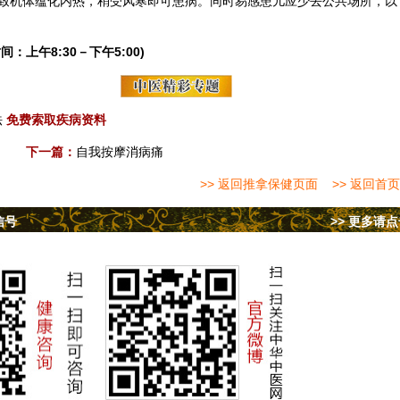
致机体蕴化内热，稍受风寒即可患病。同时易感患儿应少去公共场所，以
间：上午8:30－下午5:00)
法
免费索取疾病资料
下一篇：
自我按摩消病痛
>> 返回推拿保健页面
>> 返回首页
信号
>> 更多请