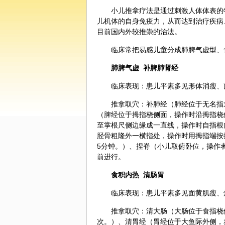
小儿
推拿
疗法是通过刺激人体体表的
儿机体的自身免疫力，从而达到治疗疾病
目前国内外较推崇的治法。
临床常把易感儿童分成肺脾气虚型、
肺脾气虚 补脾肺肾经
临床表现：患儿平素多见形体消瘦、
推拿取穴：补肺经（肺经位于无名指末
（脾经位于拇指桡侧面，操作时沿拇指桡侧
至掌根尺侧边缘成一直线，操作时自指根向
胫骨粗隆外一横指处，操作时用拇指端按揉，
5分钟。）、捏脊（小儿取俯卧位，操作
前进行。
食积内热 清肠胃
临床表现：患儿平素多见面黄肌瘦、
推拿取穴：清大肠（大肠位于食指桡侧
次。）、清胃经（胃经位于大鱼际外侧，赤