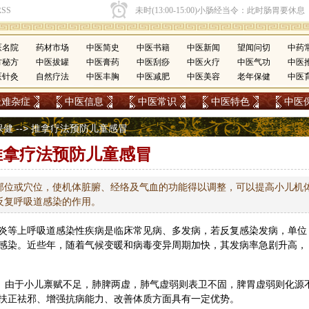
医名院
药材市场
中医简史
中医书籍
中医新闻
望闻问切
中药
方秘方
中医拔罐
中医膏药
中医刮痧
中医火疗
中医气功
中医
医针灸
自然疗法
中医丰胸
中医减肥
中医美容
老年保健
中医
疑难杂症
中医信息
中医常识
中医特色
中医
保健
--> 推拿疗法预防儿童感冒
推拿疗法预防儿童感冒
部位或穴位，使机体脏腑、经络及气血的功能得以调整，可以提高小儿机
反复呼吸道感染的作用。
炎等上呼吸道感染性疾病是临床常见病、多发病，若反复感染发病，单位
感染。近些年，随着气候变暖和病毒变异周期加快，其发病率急剧升高，
畴。由于小儿禀赋不足，肺脾两虚，肺气虚弱则表卫不固，脾胃虚弱则化源
扶正祛邪、增强抗病能力、改善体质方面具有一定优势。