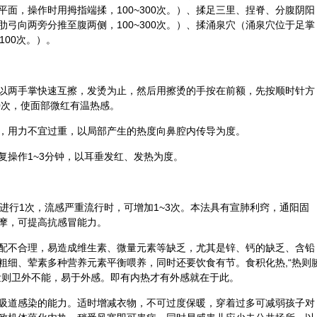
面，操作时用拇指端揉，100~300次。）、揉足三里、捏脊、分腹
阴阳
弓向两旁分推至腹两侧，100~300次。）、揉涌泉穴（涌泉穴位于足掌
100次。）。
以两手掌快速互擦，发烫为止，然后用擦烫的手按在前额，先按顺时针方
0次，使面部微红有温热感。
，用力不宜过重，以局部产生的热度向鼻腔内传导为度。
复操作1~3分钟，以耳垂发红、发热为度。
进行1次，流感严重流行时，可增加1~3次。本法具有宣肺利窍，通阳固
摩，可提高抗感冒能力。
配不合理，易造成维生素、微量元素等缺乏，尤其是锌、钙的缺乏、含铅
粗细、荤素多种营养元素平衡喂养，同时还要饮食有节。食积化热,“热则
泄则卫外不能，易于外感。即有内热才有外感就在于此。
吸道感染的能力。适时增减衣物，不可过度保暖，穿着过多可减弱孩子对