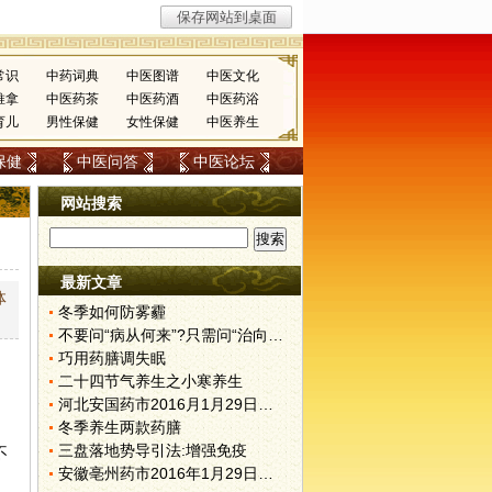
常识
中药词典
中医图谱
中医文化
推拿
中医药茶
中医药酒
中医药浴
育儿
男性保健
女性保健
中医养生
保健
中医问答
中医论坛
网站搜索
最新文章
体
冬季如何防雾霾
不要问“病从何来”?只需问“治向何去”?
巧用药膳调失眠
二十四节气养生之小寒养生
河北安国药市2016月1月29日快讯
冬季养生两款药膳
三盘落地势导引法:增强免疫
不
安徽亳州药市2016年1月29日快讯