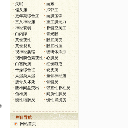
失眠
面瘫
偏头痛
抑郁症
更年期综合症
面肌痉挛
三叉神经痛
重症肌无力
神经衰弱
脊髓空洞症
白内障
青光眼
黄斑变性
眼底病变
黄斑裂孔
眼底出血
视神经萎缩
玻璃体浑浊
视网膜色素变性
心肌炎
白塞氏病
红斑狼疮
干燥综合征
硬皮病
风湿类风湿
坐骨神经痛
股骨头坏死
骨髓炎
腰椎间盘突出
强直性脊柱炎
颈椎病
间质性肺炎
慢性结肠炎
慢性胃溃疡
腠
栏目导航
网站首页