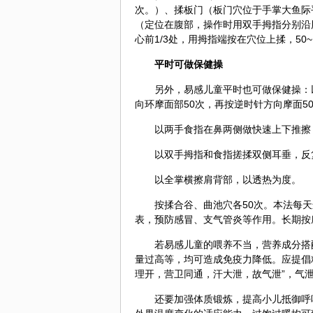
次。）、揉板门（板门穴位于手掌大鱼际平
（定位在腹部，操作时用双手拇指分别沿肋
心前1/3处，用拇指端按在穴位上揉，50~
平时可做
保健
操
另外，易感儿童平时也可做保健操：
向环摩面部50次，再按逆时针方向摩面5
以两手食指在鼻两侧做快速上下推擦
以双手拇指和食指搓揉双侧耳垂，反
以全掌横擦肩背部，以透热为度。
按揉合谷、曲池穴各50次。本法每天
表，预防感冒、支气管炎等作用。长期按
若易感儿童的喂养不当，营养成分搭
量过高等，均可造成免疫力降低。应提倡
理开，营卫同通，汗大泄，故气泄”，气
还要加强体质锻炼，提高小儿抵御呼