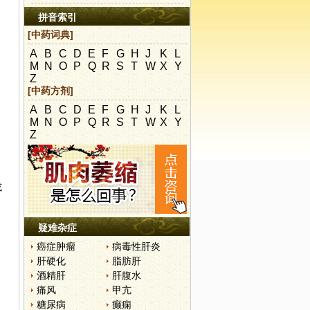
拼音索引
[中药词典]
A
B
C
D
E
F
G
H
J
K
L
M
N
O
P
Q
R
S
T
W
X
Y
Z
[中药方剂]
A
B
C
D
E
F
G
H
J
K
L
M
N
O
P
Q
R
S
T
W
X
Y
Z
，
或
疑难杂症
癌症肿瘤
病毒性肝炎
肝硬化
脂肪肝
酒精肝
肝腹水
痛风
甲亢
糖尿病
癫痫