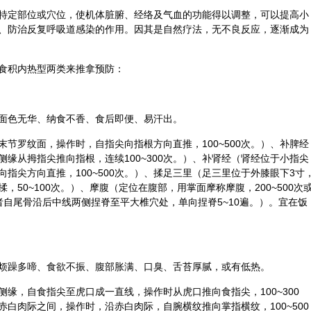
特定部位或穴位，使机体脏腑、
经络
及气血的功能得以调整，可以提高小
、防治反复呼吸道感染的作用。因其是
自然疗法
，无不良反应，逐渐成为
食积内热型两类来推拿预防：
面色无华、纳食不香、食后即便、易汗出。
节罗纹面，操作时，自指尖向指根方向直推，100~500次。）、补脾经
缘从拇指尖推向指根，连续100~300次。）、补肾经（肾经位于小指尖
指尖方向直推，100~500次。）、揉足三里（足三里位于外膝眼下3寸
50~100次。）、摩腹（定位在腹部，用掌面摩称摩腹，200~500次
者自尾骨沿后中线两侧捏脊至平大椎穴处，单向捏脊5~10遍。）。宜在饭
烦躁多啼、食欲不振、腹部胀满、口臭、舌苔厚腻，或有低热。
缘，自食指尖至虎口成一直线，操作时从虎口推向食指尖，100~300
白肉际之间，操作时，沿赤白肉际，自腕横纹推向掌指横纹，100~500