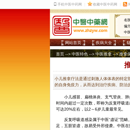
名
偏
中
网站首页
疾病大全
首页
-->
中医特色
-->
中医推拿
-->
推拿
小儿推拿疗法是通过刺激人体体表的特定
的自身免疫力，从而达到治疗疾病、防治
小儿感冒、扁桃体炎、支气管炎、肺
时间内超过一定次数，即称为反复呼吸道
可达20%左右，以2～6岁儿童最常见。
反复呼吸道感染属于
中医
“虚证”范
足，五脏皆虚，故易受外邪侵袭。中医在