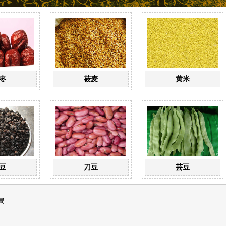
枣
莜麦
黄米
豆
刀豆
芸豆
局