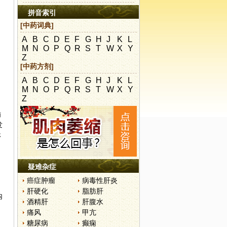
拼音索引
[中药词典]
A
B
C
D
E
F
G
H
J
K
L
M
N
O
P
Q
R
S
T
W
X
Y
Z
[中药方剂]
A
B
C
D
E
F
G
H
J
K
L
M
N
O
P
Q
R
S
T
W
X
Y
Z
插
发
淋
疑难杂症
癌症肿瘤
病毒性肝炎
肝硬化
脂肪肝
内
酒精肝
肝腹水
痛风
甲亢
糖尿病
癫痫