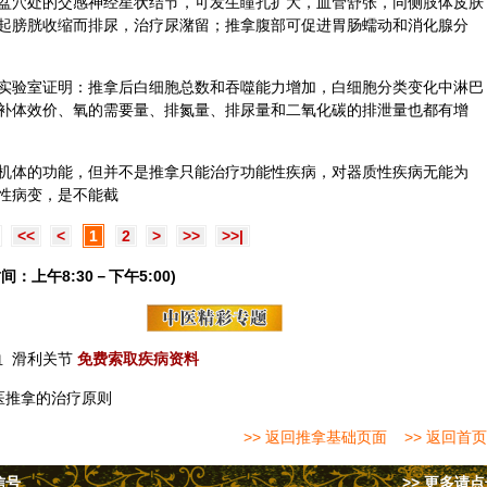
盆穴处的交感神经星状结节，可发生瞳孔扩大，血管舒张，同侧肢体皮肤
起膀胱收缩而排尿，治疗尿潴留；推拿腹部可促进胃肠蠕动和消化腺分
实验室证明：推拿后白细胞总数和吞噬能力增加，白细胞分类变化中淋巴
补体效价、氧的需要量、排氮量、排尿量和二氧化碳的排泄量也都有增
机体的功能，但并不是推拿只能治疗功能性疾病，对器质性疾病无能为
性病变，是不能截
<<
<
1
2
>
>>
>>|
间：上午8:30－下午5:00)
血
滑利关节
免费索取疾病资料
医推拿的治疗原则
>> 返回推拿基础页面
>> 返回首页
信号
>> 更多请