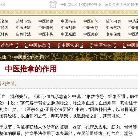
医名院
药材市场
中医简史
中医书籍
中医新闻
望闻问切
中药
方秘方
中医拔罐
中医膏药
中医刮痧
中医火疗
中医气功
中医
医针灸
自然疗法
中医丰胸
中医减肥
中医美容
老年保健
中医
疑难杂症
中医信息
中医常识
中医特色
中医
基础
--> 中医推拿的作用
中医推拿的作用
滑利关节。
活血，滑利关节。《素问·血气形志篇》中说：“形数惊恐，经络不通，病
痛论》中说：“寒气客于背俞之脉则脉泣，脉泣则血虚，血虚则痛，其俞注于
则痛止矣。”《医宗金鉴·正骨心法要旨》中说：“因跌扑闪失，以致骨缝开
按其经络，以通郁闭之气，摩其壅聚，以散瘀结之肿，其患可愈。”
于肢节，沟通和联结人体所有的脏腑、器官、孔窍及皮毛、筋肉、骨骼等
整体的联系。推拿手法作用于体表局部，在局部通经络、行气血、濡筋