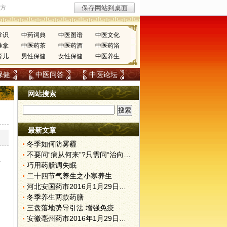
常识
中药词典
中医图谱
中医文化
推拿
中医药茶
中医药酒
中医药浴
育儿
男性保健
女性保健
中医养生
保健
中医问答
中医论坛
网站搜索
最新文章
冬季如何防雾霾
不要问“病从何来”?只需问“治向何去”?
生
巧用药膳调失眠
二十四节气养生之小寒养生
河北安国药市2016月1月29日快讯
冬季养生两款药膳
三盘落地势导引法:增强免疫
安徽亳州药市2016年1月29日快讯