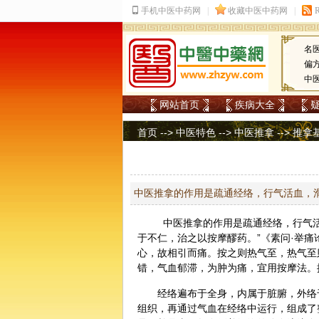
名
偏
中
网站首页
疾病大全
首页
-->
中医特色
-->
中医推拿
-->
推拿
中医推拿的作用是疏通经络，行气活血，
中医
推拿
的作用是疏通
经络
，行气
于不仁，治之以按摩醪药。”《素问·举
心，故相引而痛。按之则热气至，热气至
错，气血郁滞，为肿为痛，宜用按摩法。
经络遍布于全身，内属于脏腑，外络
组织，再通过气血在经络中运行，组成了