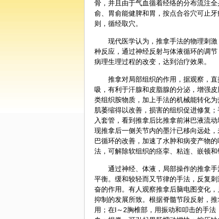
骨，并且由于气血循着经络的分布流注全
俞、胃俞能健脾和胃，按点合谷穴可止牙
则，循经取穴。
现代医学认为，推拿手法的物理刺激
种反应，通过神经反射与体液循环的调节
病理生理过程的改变，达到治疗效果。
推拿对局部组织的作用，据观察，直
吸，有利于汗腺和皮脂腺的分泌，增强皮
类组织胺物质，加上手法的机械能转化为
肌萎缩得以改善，损害的组织促进修复；
入套管，看到推拿后比推拿前淋巴液流动
现推拿后一侧关节内的墨汁已移向远处，
巴循环的改善，加速了水肿和病变产物的
法，可解除软组织的痉挛、粘连、嵌顿和
通过神经、体液，局部操作的推拿手
平衡。缓和较轻而又节律的手法，反复刺
奋的作用。有人观察推拿后脑电图变化，
抑制的发展所致。根据脊髓节段反射，推
用；在l～2胸椎部，用振动和叩击的手