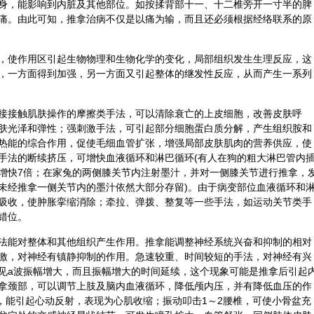
身，能影响到内脏及其他部位。如按揉背部十一、十二椎旁开一寸半的脾
痛。由此可知，推拿治病不仅是以痛为输，而且还必须根据经络联系的原
，使作用区引起生物物理和生物化学的变化，局部组织发生生理反应，这
，一方面得到加强，另一方面又引起整体的继发性反应，从而产生一系列
接接触肌肤操作的摩擦类手法，可以清除衰亡的上皮细胞，改善皮肤呼
肤光泽和弹性；强刺激手法，可引起部分细胞蛋白质分解，产生组织胺和
热能的综合作用，促使毛细血管扩张，增强局部皮肤肌肉的营养供应，使
手法的断续挤压，可增快血液循环和淋巴循环(有人在狗的粗大淋巴管内
增快7倍；在家兔的两侧膝关节内注射墨汁，并对一侧膝关节进行推拿，
未经推拿一侧关节内的墨汁依然大部分存留)。由于病变部位血液循环和
吸收，使肿胀挛缩消除；牵拉、弹拨、整复等一些手法，如运动关节类手
错位。
法能对整体和其他组织产生作用。推拿能调整神经系统兴奋和抑制的相对
激，对神经有镇静抑制的作用。急速较重、时间较短的手法，对神经有兴
见a波振幅增大，而且振幅增大的时间延续，这个现象可能是推拿后引起
拿颈部，可以调节上肢及脑内血液循环，降低颅内压，并有降低血压的作
法，能引起心动反射，表现为心肌收缩；振动叩击1～2腰椎，可使小骨盆充