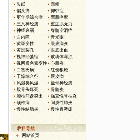
失眠
面瘫
偏头痛
抑郁症
更年期综合症
面肌痉挛
三叉神经痛
重症肌无力
神经衰弱
脊髓空洞症
白内障
青光眼
黄斑变性
眼底病变
黄斑裂孔
眼底出血
视神经萎缩
玻璃体浑浊
视网膜色素变性
心肌炎
白塞氏病
红斑狼疮
干燥综合征
硬皮病
风湿类风湿
坐骨神经痛
股骨头坏死
骨髓炎
腰椎间盘突出
强直性脊柱炎
颈椎病
间质性肺炎
慢性结肠炎
慢性胃溃疡
栏目导航
网站首页
点击