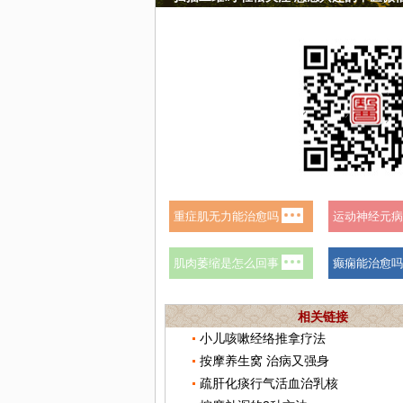
相关链接
小儿咳嗽经络推拿疗法
按摩养生窝 治病又强身
疏肝化痰行气活血治乳核