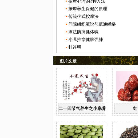
按摩补泻的3种方法
按摩养生保健的原理
传统坐式按摩法
间隙组织液说与疏通经络
擦法防病健体魄
小儿推拿健脾强肺
杜连明
图片文章
二十四节气养生之小寒养生
红