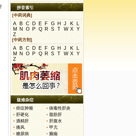
;
疗
拼音索引
[中药词典]
A
B
C
D
E
F
G
H
J
K
L
M
N
O
P
Q
R
S
T
W
X
Y
Z
[中药方剂]
A
B
C
D
E
F
G
H
J
K
L
M
N
O
P
Q
R
S
T
W
X
Y
Z
疑难杂症
癌症肿瘤
病毒性肝炎
肝硬化
脂肪肝
。
酒精肝
肝腹水
痛风
甲亢
糖尿病
癫痫