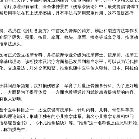
该书早已失传，幸而同期完成的经典《黄帝内经》中，亦有不少相关章节
、治疗原理都有阐述。医圣
张仲景
在《
伤寒杂病论
》中，最先提倡“膏摩”
然后用手法在其上抚摩擦揉，具有手法与药用双重作用，这不仅提高疗
展。
葛洪
在《肘后备急方》中首次为膏摩的药方、辨証和製造方法等作系
介绍了啄齿、熨眼、按目、牵耳、梳头、摩面、擦身等成套导引、按摩动
推拿法源头。
医署正式设立按摩专科，并把按摩专业分级为按摩博士、按摩师、按摩工
摩基础理论、诊断技术及治疗方面都已发展到相当水平，可以认为近代推
化、交通发达，对外交流频繁，推拿也随中医学传入朝鲜、日本、阿拉伯
于其间战争频繁，跌打损伤较多，孕育了后世正骨推拿分科。为了更好地
，一方面是为了提昇体质，一方面也希望通过习武给患者提供新的内容。
有很大影响。
叁个医学科目之一，太医院设有按摩科，针对内科、儿科、骨伤科等疾
验和理论知识，形成了独有的小儿推拿体系。着名小儿推拿专着相继问
活婴秘旨全书》、《小儿推拿秘诀》等。“推拿”这一名称也是由此时开始
，称为摸先生。