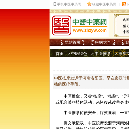
名
偏
中
网站首页
疾病大全
首页
-->
中医特色
-->
中医推拿
-->
推拿
中医按摩发源于河南洛阳区。早在秦汉时
熟的医疗手段。
中医
推拿
，又称“按摩”、“按跷”、“导
或配合某些肢体活动，来恢復或改善身体
中医推拿
简便安全，疗效显着，一直
据文献记载，中医按摩发源于河南洛