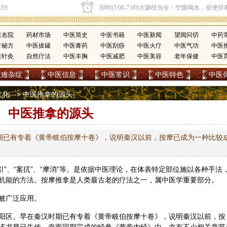
医名院
药材市场
中医简史
中医书籍
中医新闻
望闻问切
中药
方秘方
中医拔罐
中医膏药
中医刮痧
中医火疗
中医气功
中医
医针灸
自然疗法
中医丰胸
中医减肥
中医美容
老年保健
中医
疑难杂症
中医信息
中医常识
中医特色
中医
文化
--> 中医推拿的源头
中医推拿的源头
期已有专着《黄帝岐伯按摩十卷》，说明秦汉以前，按摩已成为一种比较
引”、“案扤”、“摩消”等。是依据
中医理论
，在体表特定部位施以各种手法
机能的方法。按摩推拿是人类最古老的疗法之一，属中医学重要部分。
被广泛应用。
阳区。早在秦汉时期已有专着《
黄帝
岐伯按摩十卷》，说明秦汉以前，按