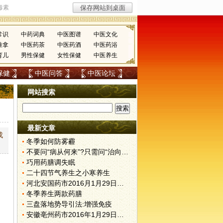
常识
中药词典
中医图谱
中医文化
推拿
中医药茶
中医药酒
中医药浴
育儿
男性保健
女性保健
中医养生
保健
中医问答
中医论坛
网站搜索
最新文章
成
冬季如何防雾霾
不要问“病从何来”?只需问“治向何去”?
巧用药膳调失眠
，
二十四节气养生之小寒养生
河北安国药市2016月1月29日快讯
冬季养生两款药膳
三盘落地势导引法:增强免疫
安徽亳州药市2016年1月29日快讯