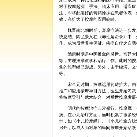
摩已成为一种比较成熟的医疗手段。虽然
对于按摩起源、手法、临床应用、适应症
法，即将配製好的
膏药
涂抹在患者体表，
效，亦扩大了按摩的应用範畴。
魏晋南北朝时期，膏摩疗法进一步发
统总结。
陶弘景
又在《养性延命录》中，
作。成为后世
养生
保健
、疾病自疗之自我
隋唐时期是中医推拿的盛世。宫廷太
等，主理按摩教学和治疗工作。此时的按
拿的雏型经已形成。另外，由于经济、文
等。
宋金元时期，按摩运用範畴扩大。由
推广和应用按摩导引方法，医生开始习武
将按摩导引与武术结合，对后世按摩发展
明代的按摩治疗非常盛行。按摩属十
病。在小儿治疗方面，当时积累了很多经
世，如《小儿按摩经》、《小儿推拿方脉
另外，以成人为对象的民间按摩开始活跃