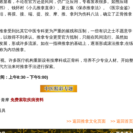
效显着，不论在官方还是民间，仍广泛应用，专着发表很多。如熊应雄
书》、钱怀村《小儿推拿直录》、夏云集《保赤推拿法》。《医宗金鉴》
结，将摸、接、端、提、按、摩、推、拿列为伤科八法，确立了正骨推拿
推拿受到比其它中医专科更为严重的摧残和压制，一些有识之士不愿意学
，以致得不到承认。推拿专业更受官方抵制，只能在民间流行。虽然如
发展，形成许多流派。如在一指禅推拿的基础上，逐渐形成滚法推拿;在
称为内功推拿。
受重视。许多医疗机构重新设有按摩科或正骨科，培养不少专业人材。开始
代方法来对推拿手法进行探索。
间：上午8:30－下午5:00)
膏摩
免费索取疾病资料
器具
>> 返回推拿文化页面
>> 返回首页