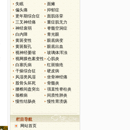
失眠
面瘫
偏头痛
抑郁症
更年期综合症
面肌痉挛
三叉神经痛
重症肌无力
神经衰弱
脊髓空洞症
白内障
青光眼
黄斑变性
眼底病变
练
黄斑裂孔
眼底出血
视神经萎缩
玻璃体浑浊
视网膜色素变性
心肌炎
整
白塞氏病
红斑狼疮
干燥综合征
硬皮病
风湿类风湿
坐骨神经痛
股骨头坏死
骨髓炎
腰椎间盘突出
强直性脊柱炎
颈椎病
间质性肺炎
慢性结肠炎
慢性胃溃疡
栏目导航
网站首页