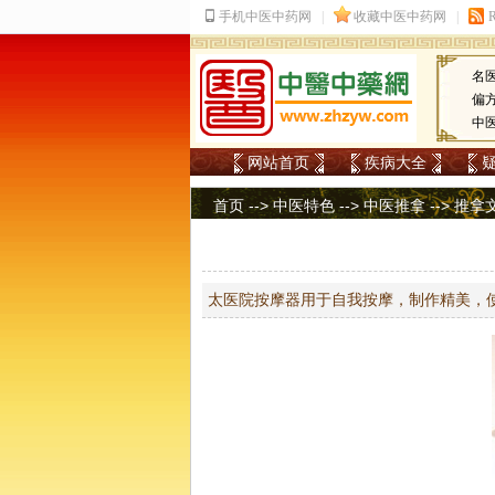
名
偏
中
网站首页
疾病大全
首页
-->
中医特色
-->
中医推拿
-->
推拿
太医院按摩器用于自我按摩，制作精美，