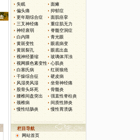
失眠
面瘫
偏头痛
抑郁症
点击
更年期综合症
面肌痉挛
三叉神经痛
重症肌无力
神经衰弱
脊髓空洞症
白内障
青光眼
黄斑变性
眼底病变
黄斑裂孔
眼底出血
视神经萎缩
玻璃体浑浊
视网膜色素变性
心肌炎
白塞氏病
红斑狼疮
干燥综合征
硬皮病
风湿类风湿
坐骨神经痛
股骨头坏死
骨髓炎
腰椎间盘突出
强直性脊柱炎
颈椎病
间质性肺炎
慢性结肠炎
慢性胃溃疡
栏目导航
网站首页