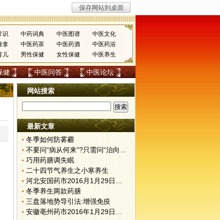
常识
中药词典
中医图谱
中医文化
推拿
中医药茶
中医药酒
中医药浴
育儿
男性保健
女性保健
中医养生
保健
中医问答
中医论坛
网站搜索
最新文章
冬季如何防雾霾
不要问“病从何来”?只需问“治向何去”?
巧用药膳调失眠
二十四节气养生之小寒养生
河北安国药市2016月1月29日快讯
冬季养生两款药膳
三盘落地势导引法:增强免疫
安徽亳州药市2016年1月29日快讯