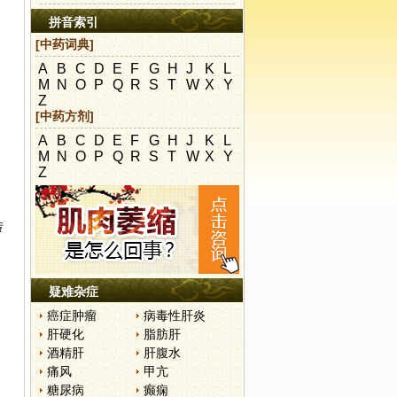
拼音索引
[中药词典]
A
B
C
D
E
F
G
H
J
K
L
M
N
O
P
Q
R
S
T
W
X
Y
Z
[中药方剂]
A
B
C
D
E
F
G
H
J
K
L
M
N
O
P
Q
R
S
T
W
X
Y
Z
转
疑难杂症
癌症肿瘤
病毒性肝炎
肝硬化
脂肪肝
酒精肝
肝腹水
痛风
甲亢
糖尿病
癫痫