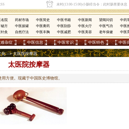
医名院
药材市场
中医简史
中医书籍
中医新闻
望闻问切
中药
方秘方
中医拔罐
中医膏药
中医刮痧
中医火疗
中医气功
中医
医针灸
自然疗法
中医丰胸
中医减肥
中医美容
老年保健
中医
疑难杂症
中医信息
中医常识
中医特色
中医
文化
--> 太医院按摩器
太医院按摩器
使用方便。现藏于中国医史博物馆。