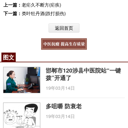
上一篇：
老疟久不断方(疟疾)
下一篇：
类叶牡丹酒(跌打损伤)
返回首页
图文
邯郸市120涉县中医院站“一键
拨”开通了
19年03月14日
多咀嚼 防衰老
19年03月14日