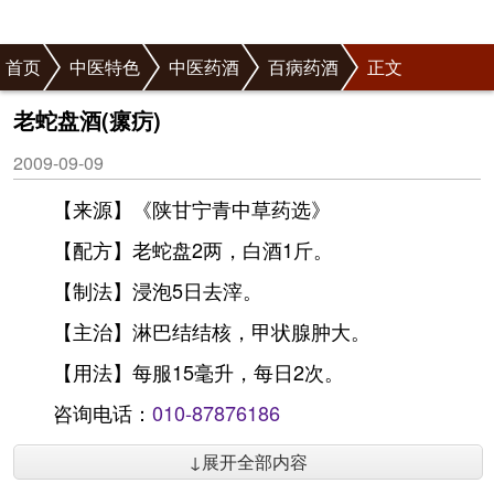
首页
中医特色
中医药酒
百病药酒
正文
老蛇盘酒(瘰疠)
2009-09-09
【来源】《陕甘宁青中草药选》
【配方】老蛇盘2两，白酒1斤。
【制法】浸泡5日去滓。
【主治】淋巴结结核，甲状腺肿大。
【用法】每服15毫升，每日2次。
咨询电话：
010-87876186
↓展开全部内容