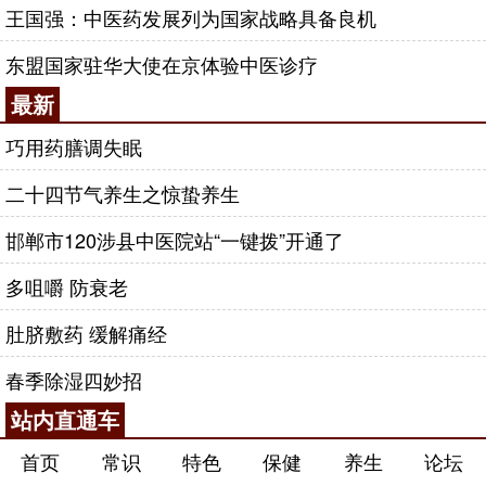
王国强：中医药发展列为国家战略具备良机
东盟国家驻华大使在京体验中医诊疗
最新
巧用药膳调失眠
二十四节气养生之惊蛰养生
邯郸市120涉县中医院站“一键拨”开通了
多咀嚼 防衰老
肚脐敷药 缓解痛经
春季除湿四妙招
站内直通车
首页
常识
特色
保健
养生
论坛