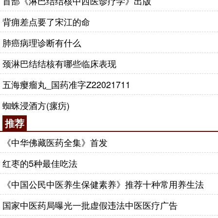
首部《淋巴结结核中西医诊疗学》出版
背痈差点要了宋江的命
肺癌病理诊断有什么
颈淋巴结结核有哪些临床表现
五海瘿瘤丸_国药准字Z22021711
蜘蛛浸酒方(瘰疠)
推荐
《中华佛藏医药全集》首发
红枣的5种最佳吃法
《中国公民中医养生保健素养》推荐十种常用养生法
国家中医药局曝光一批虚假违法中医医疗广告