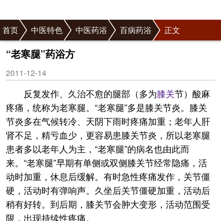
首页
中医特色
中医药浴
百病药浴
正文
“老寒腿”药浴方
2011-12-14
反复发作、久治不愈的腿部（多为
膝关
节）酸麻
疼痛，统称为老寒腿。“老寒腿”多是膝关节炎。膝关
节炎多在气候转冷、天阴下雨时疼痛加重；老年人肝
肾不足，精亏血少，更容易患膝关节炎，所以老寒腿
患者多以老年人为主，“老寒腿”的病名也由此而
来。“老寒腿”早期有单侧或双侧膝关节经常隐痛，活
动时加重，休息后缓解。有时急性疼痛发作，关节僵
硬，活动时有弹响声。久坐后关节僵硬加重，活动后
稍有好转。到后期，膝关节会肿大变形，活动范围受
限，出现持续性疼痛。