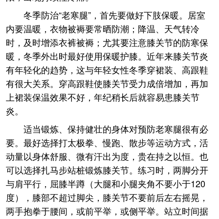
冬季防治“老寒腿”，首先要做好下肢保暖。居室
内要温暖，衣物被褥要常晒防潮；降温、天气转冷
时，及时增添衣裤被褥；尤其要注意膝关节的防寒保
暖，冬季外出时最好使用保暖护膝。近年来膝关节炎
有年轻化的趋势，这与年轻女性冬季穿裙装、高跟鞋
有很大关系。穿高跟鞋使膝关节受力成倍增加，再加
上裙装保温效果不好，年纪稍长后就容易患膝关节
炎。
适当锻炼、保持健壮的身体对预防老寒腿很有必
要。最好选择打太极拳、慢跑、散步等运动方式，活
动量以身体舒服、微有汗出为度，贵在持之以恒。也
可以选择扎马步站桩锻炼膝关节。练习时，两脚分开
与肩平行，屈膝半蹲（大腿和小腿夹角不要小于120
度），膝部不超过脚尖，膝关节不要前后左右摇晃，
两手抱拳于腰间，或前平举，或侧平举。站立时间据