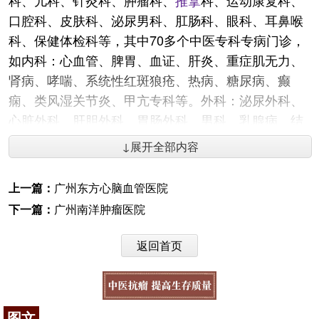
科、儿科、针灸科、肿瘤科、
推拿
科、运动康复科、
口腔科、皮肤科、泌尿男科、肛肠科、眼科、耳鼻喉
科、保健体检科等，其中70多个中医专科专病门诊，
如内科：心血管、脾胃、血证、肝炎、重症肌无力、
肾病、哮喘、系统性红斑狼疮、热病、糖尿病、癫
痫、类风湿关节炎、甲亢专科等。外科：泌尿外科、
心脏外科、肝胆外科、胃肠外科、男科、乳腺病、结
石、痛证专科等。妇科：月经病、不孕不育、胎动不
↓展开全部内容
安、妇科肿瘤等。儿科：小儿多动症、肾病、哮喘病
专科等。骨伤科：股骨头坏死、退行性关节病、脊柱
上一篇：
广州东方心脑血管医院
病、颅脑病、运动损伤康复等专科。针灸科：老年性
下一篇：
广州南洋肿瘤医院
痴呆、儿童弱智、肥胖症、中风偏瘫等专科。眼科：
眼底病、高度近视、白内障等专科。耳鼻喉科：耳
返回首页
鸣、耳聋、鼻咽癌、慢性咽炎等专科。皮肤科：银屑
病、红斑狼疮、
美容
、性病专科等。肛肠科：肛裂、
痔疮。肿瘤科：肺癌、肝癌、肠癌等专科。此外，设
图文