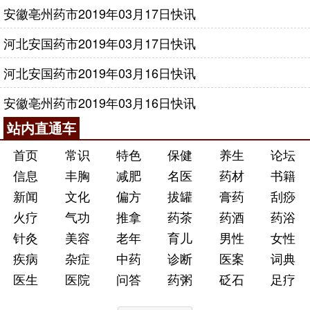
证重点实验室”和国家中医药管理局Ⅲ级实验室。近两
安徽亳州药市2019年03月17日快讯
年各级中标项目数量和级别得到大幅提升，目前在研
的省部级以上在研科研项目130多项，包括“十一五”国
河北安国药市2019年03月17日快讯
家科技支撑计划各类课题16项。研究内容涉及“人禽流
河北安国药市2019年03月16日快讯
感防治新型药物和疫苗项目”、“重大疑难疾病中医防
治研究”、“中医治疗常见病研究”、“针灸诊疗方案和评
安徽亳州药市2019年03月16日快讯
价研究”、“中医外治特色疗法和外治技术的示范研
站内直通车
究”、“名老中医临床经验、学术思想传承研究”、国家
首页
常识
特色
保健
养生
论坛
中医药行业科研专项等。已获奖的各级科研项目共70
多项，其中国家级6项，省级29项；“重症肌无力中医
信息
丰胸
减肥
名医
药材
书籍
辨证论治研究”、“中西医结合治疗股骨头坏死及其相
新闻
文化
偏方
拔罐
膏药
刮痧
关疾病的研究”、“脾虚证辨证论证的系列研究”三项获
火疗
气功
推拿
药茶
药酒
药浴
国家科技进步二等奖；“中医‘脾-线粒体相关’理论的临
针灸
美容
老年
育儿
男性
女性
床与实验研究”获广东省科技进步一等奖，在广东省中
疾病
杂症
中药
诊断
医案
词典
医医疗机构中排名第一，在全省医疗机构中名列前
医生
医院
问答
药粥
砭石
足疗
茅。我们将秉承“一切为了人民健康”的医院宗旨，