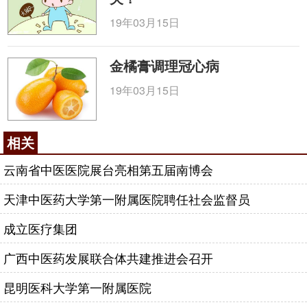
省中医治疗非典专家组组长单位，成功采用中西医结
合方法治愈70例确诊非典型肺炎病人，并应邀会诊了
19年03月15日
市八人民医院、中山二院、中山三院、省中医院等37
名病人，取得了“抗非”战役的“双零”(零死亡率、零院
金橘膏调理冠心病
内感染)战绩，受到省市政府的表彰，中医的疗效受到
19年03月15日
世界卫生组织专家的赞赏，医院应邀在香港、台湾等
地区推广传授“非典”的“综合治疗方案”。目前医院配备
有各种具有国内外先进水平的大型检测、
诊断
、治疗
相关
仪器设备，总值超过2亿元，包括有64排螺旋CT，磁
云南省中医医院展台亮相第五届南博会
共振成像系统，大型数字减影系统，全数字胸部摄影
机，医学影像存储及传输系统，全自动生化分析仪，
天津中医药大学第一附属医院聘任社会监督员
数字化乳腺机，高压氧舱，体外循环机、流式细胞仪
成立医疗集团
等一大批高精尖端仪器。广州中医药大学第一附属医
院也是第一临床医学院，共有13个教研室，承担着年
广西中医药发展联合体共建推进会召开
13000多学时的年课堂教学任务，管理中医学专业(5
昆明医科大学第一附属医院
年制、7年制)、中西医临床医学专业、非医攻博硕