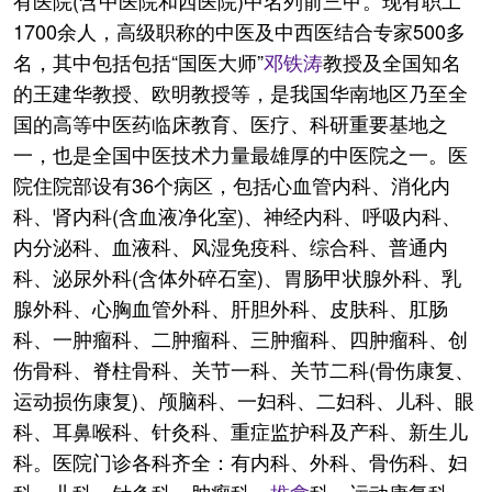
有医院(含中医院和西医院)中名列前三甲。现有职工
1700余人，高级职称的中医及中西医结合专家500多
名，其中包括包括“国医大师”
邓铁涛
教授及全国知名
的王建华教授、欧明教授等，是我国华南地区乃至全
国的高等中医药临床教育、医疗、科研重要基地之
一，也是全国中医技术力量最雄厚的中医院之一。医
院住院部设有36个病区，包括心血管内科、消化内
科、肾内科(含血液净化室)、神经内科、呼吸内科、
内分泌科、血液科、风湿免疫科、综合科、普通内
科、泌尿外科(含体外碎石室)、胃肠甲状腺外科、乳
腺外科、心胸血管外科、肝胆外科、皮肤科、肛肠
科、一肿瘤科、二肿瘤科、三肿瘤科、四肿瘤科、创
伤骨科、脊柱骨科、关节一科、关节二科(骨伤康复、
运动损伤康复)、颅脑科、一妇科、二妇科、儿科、眼
科、耳鼻喉科、针灸科、重症监护科及产科、新生儿
科。医院门诊各科齐全：有内科、外科、骨伤科、妇