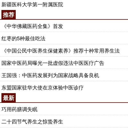
士、博士研究生和博士后等各层次在校学生共3500多
新疆医科大学第一附属医院
名，是华南乃至全国最大的中医临床教学医院之一。
推荐
拥有国家重点学科4个、国家中医药局重点学科3个及
博士后流动站2个。拥有中医妇科学、伤寒论、温病学
《中华佛藏医药全集》首发
3门国家级精品课程和中医内科学、中医妇科学、中医
红枣的5种最佳吃法
骨伤科学、中医眼科学、伤寒论、温病学、
金匮要略
等7门省级精品课程，是全国同类院校中拥有国家级、
《中国公民中医养生保健素养》推荐十种常用养生法
省级精品课程最多的临床医学院。中医学专业为教育
国家中医药局曝光一批虚假违法中医医疗广告
部第一类高等学校特色专业建设点，第五批国家理科
基础科学研究和教学人才培养基地，是广东省名牌专
王国强：中医药发展列为国家战略具备良机
业。医院拥有广东省唯一的温病教研室，中医经典教
东盟国家驻华大使在京体验中医诊疗
学被确定为大学2002年以优秀通过教育部本科教学水
平评估的唯一特色项目，也是2008年学校第二次评估
最新
特色项目的主体部分。医院在加强学科、专科建设的
巧用药膳调失眠
基础上不断开展科学研究医疗技术研究，努力实现
医、教、研全面发展。拥有广东省教育厅“中医疑难病
二十四节气养生之惊蛰养生