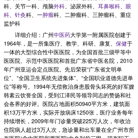
科、关节一科、颅脑
外科
、泌尿外科、
耳鼻喉科
、
眼
科
、
针灸
科、一
肿瘤
科、二肿瘤科、三肿瘤科、重症
监护科
详细介绍：广州
中医药
大学第一附属医院创建于
1964年，是一所集医疗、教学、科研、康复、
保健
于
一体的大型综合性中医医院，为全国首批三级甲等中
医医院、示范中医医院和首批广东省中医名院，2010
年广州亚运会定点医院。先后荣获“广东省文明单
位”、“全国卫生系统先进集体”、“全国职业道德先进单
位”等称号。1994年无偿救治身患股骨头坏死的好军嫂
韩素云饮誉全国，受到江泽民等领导同志的赞扬和社
会各界的好评。医院占地面积50940平方米，建筑面
积13万平方米，实际开放病床1250张，医疗业务每年
持续增长，2009年年门诊量突破225万人次，年收治
住院病人超过3万人次，急诊量和出车量在全广州市所