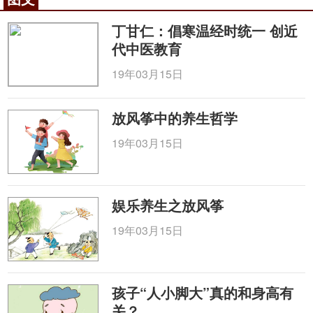
有肝炎门诊、肠道门诊、发热门诊。医院医疗实力雄
厚，拥有8个国家级重点专科专病(髋关节病专科、肿
丁甘仁：倡寒温经时统一 创近
瘤科、妇科、心血管病专科、针灸科、耳鼻喉科、糖
代中医教育
尿病专病、全国中医急诊临床基地)，已进入国家重点
19年03月15日
专科专病单位数量最多的医院行列，其中多个专科专
病成为全国协作组组长或副组长单位；并拥有省级重
放风筝中的养生哲学
点专科专病17个(髋关节病专科、耳鼻喉专科、心血管
病专科、肿瘤专科、妇科专科、呼吸病专科、脑病专
19年03月15日
科、肾病专科、糖尿病专科、眼底病专科、泌尿男科
专科、类风湿专科、脾胃病专科、创伤骨科专科、脊
柱病专科、血症(血液病)专科、针灸科)。在07年卫生
娱乐养生之放风筝
部中国最佳医院之专科排名榜(中西医院一起排序)
19年03月15日
中，我院妇科排名第八位，骨科排名第九位，在广东
省乃至全国中医医疗机构中排名第一。医院在运用中
医温病学理论防治病毒性疾病方面具有丰富的成功经
孩子“人小脚大”真的和身高有
验。在2003年抗击“非典型肺炎”的战斗中，作为广东
关？