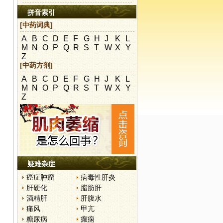
拼音索引
[中药词典]
A
B
C
D
E
F
G
H
J
K
L
M
N
O
P
Q
R
S
T
W
X
Y
Z
[中药方剂]
A
B
C
D
E
F
G
H
J
K
L
M
N
O
P
Q
R
S
T
W
X
Y
Z
疑难杂症
癌症肿瘤
病毒性肝炎
肝硬化
脂肪肝
酒精肝
肝腹水
痛风
甲亢
糖尿病
癫痫