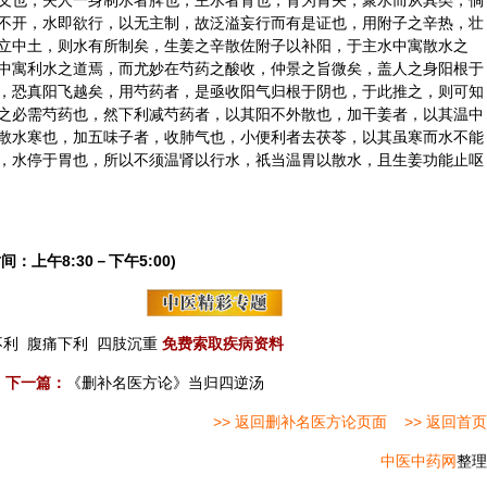
义也，夫人一身制水者脾也，主水者肾也，肾为胃关，聚水而从其类，倘
不开，水即欲行，以无主制，故泛溢妄行而有是证也，用附子之辛热，壮
立中土，则水有所制矣，生姜之辛散佐附子以补阳，于主水中寓散水之
中寓利水之道焉，而尤妙在芍药之酸收，仲景之旨微矣，盖人之身阳根于
，恐真阳飞越矣，用芍药者，是亟收阳气归根于阴也，于此推之，则可知
之必需芍药也，然下利减芍药者，以其阳不外散也，加干姜者，以其温中
散水寒也，加五味子者，收肺气也，小便利者去茯苓，以其虽寒而水不能
，水停于胃也，所以不须温肾以行水，祇当温胃以散水，且生姜功能止呕
间：上午8:30－下午5:00)
不利
腹痛下利
四肢沉重
免费索取疾病资料
下一篇：
《删补名医方论》当归四逆汤
>> 返回删补名医方论页面
>> 返回首页
中医中药网
整理