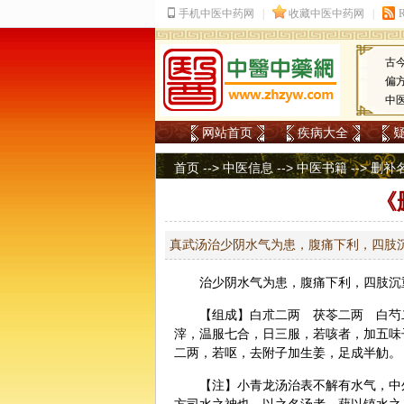
古
偏
中
网站首页
疾病大全
首页
-->
中医信息
-->
中医书籍
-->
删补
《
真武汤治少阴水气为患，腹痛下利，四肢
治少阴水气为患，腹痛下利，四肢沉
【组成】白朮二两 茯苓二两
白芍
滓，温服七合，日三服，若咳者，加五味
二两，若呕，去附子加生姜，足成半觔。
【注】小青龙汤治表不解有水气，中