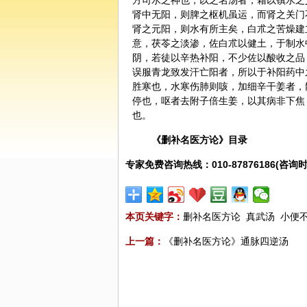
方司水之神也，以之名汤者，藉以镇水之
肾中无阳，则脾之枢机虽运，而肾之关门
肾之元阳，则水有所主矣，白朮之苦燥建
意，茯苓之淡渗，佐白朮以健土，于制水
阴，若徒以辛热补阳，不少佐以酸收之品
误服青龙致发汗亡阳者，所以于补阳药中
胜寒也，水寒伤肺则咳，加细辛干姜者，
停也，呕者去附子倍生姜，以其病非下焦
也。
《
删补名医方论
》目录
专家免费咨询热线：010-87876186(咨询时
本页关键字：
删补名医方论
真武汤
小便
上一篇：
《删补名医方论》通脉四逆汤