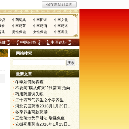
常识
中药词典
中医图谱
中医文化
推拿
中医药茶
中医药酒
中医药浴
育儿
男性保健
女性保健
中医养生
保健
中医问答
中医论坛
网站搜索
最新文章
冬季如何防雾霾
不要问“病从何来”?只需问“治向何去”?
巧用药膳调失眠
二十四节气养生之小寒养生
河北安国药市2016月1月29日快讯
冬季养生两款药膳
三盘落地势导引法:增强免疫
安徽亳州药市2016年1月29日快讯