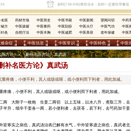
今名医
药材市场
中医简史
中医书籍
中医新闻
望闻问切
中药
方秘方
中医拔罐
中医膏药
中医刮痧
中医火疗
中医气功
中医
医针灸
自然疗法
中医丰胸
中医减肥
中医美容
老年保健
中医
疑难杂症
中医信息
中医常识
中医特色
中医
名医方论
--> 《删补名医方论》真武汤
删补名医方论》真武汤
沉重疼痛，小便不利，其人或咳或呕，或小便利而下利者，用此加减。
重疼痛，小便不利，其人或咳或呕，或小便利而下利者，用此加减。
二两 大
附子
一枚炮
生姜
二两切 以上五味，以水八升，煮取三升，去
子半升，
细辛
干姜
各一两，若小便利者，去茯苓，若下利，去芍药加干姜
外皆寒实之病也，真武汤治表已解有水气，中外皆寒虚之病也，真武者北