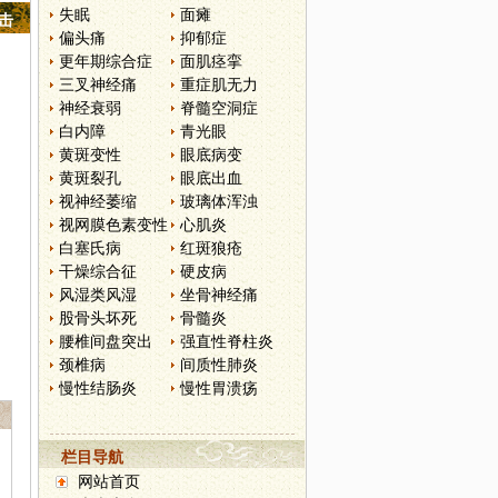
失眠
面瘫
点击
偏头痛
抑郁症
更年期综合症
面肌痉挛
三叉神经痛
重症肌无力
神经衰弱
脊髓空洞症
白内障
青光眼
黄斑变性
眼底病变
黄斑裂孔
眼底出血
视神经萎缩
玻璃体浑浊
视网膜色素变性
心肌炎
白塞氏病
红斑狼疮
干燥综合征
硬皮病
风湿类风湿
坐骨神经痛
股骨头坏死
骨髓炎
腰椎间盘突出
强直性脊柱炎
颈椎病
间质性肺炎
慢性结肠炎
慢性胃溃疡
栏目导航
网站首页