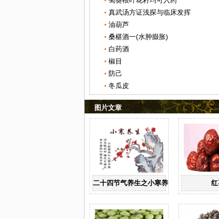
蜀葵根叶花籽均可入药
真武汤方证浅探与临床发挥
油葫芦
桑椹酒一(水肿臌胀)
白药酒
椒目
防己
冬瓜皮
图片文章
二十四节气养生之小寒养生
红