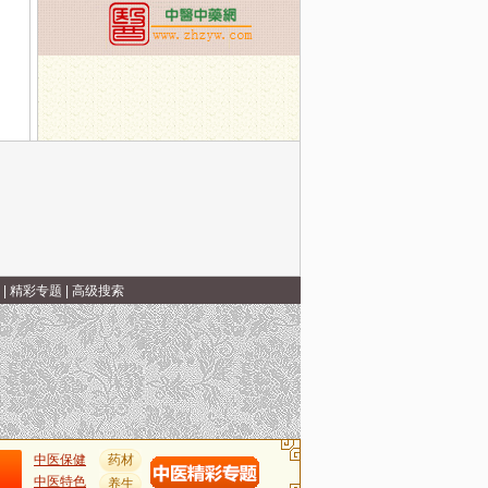
|
精彩专题
|
高级搜索
中医保健
药材
中医特色
养生