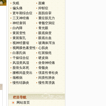
点击
失眠
面瘫
偏头痛
抑郁症
更年期综合症
面肌痉挛
三叉神经痛
重症肌无力
神经衰弱
脊髓空洞症
白内障
青光眼
黄斑变性
眼底病变
黄斑裂孔
眼底出血
视神经萎缩
玻璃体浑浊
视网膜色素变性
心肌炎
白塞氏病
红斑狼疮
干燥综合征
硬皮病
风湿类风湿
坐骨神经痛
股骨头坏死
骨髓炎
腰椎间盘突出
强直性脊柱炎
颈椎病
间质性肺炎
慢性结肠炎
慢性胃溃疡
栏目导航
网站首页