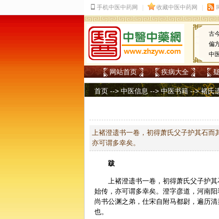
古
偏
中
网站首页
疾病大全
首页
-->
中医信息
-->
中医书籍
-->
褚氏
上褚澄遗书一卷，初得萧氏父子护其石而
亦可谓多幸矣。
跋
上褚澄遗书一卷，初得萧氏父子护其
始传，亦可谓多幸矣。澄字彦道，河南阳
尚书公渊之弟，仕宋自附马都尉，遍历清
也。