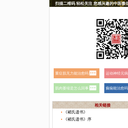
扫描二维码 轻松关注 您感兴趣的中医微
相关链接
《褚氏遗书》
《褚氏遗书》序