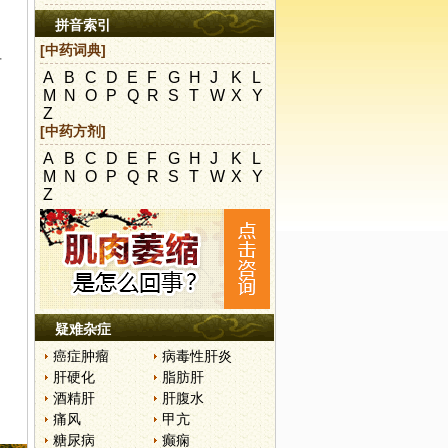
拼音索引
[中药词典]
有
A
B
C
D
E
F
G
H
J
K
L
M
N
O
P
Q
R
S
T
W
X
Y
Z
[中药方剂]
A
B
C
D
E
F
G
H
J
K
L
M
N
O
P
Q
R
S
T
W
X
Y
Z
疑难杂症
癌症肿瘤
病毒性肝炎
肝硬化
脂肪肝
酒精肝
肝腹水
痛风
甲亢
糖尿病
癫痫