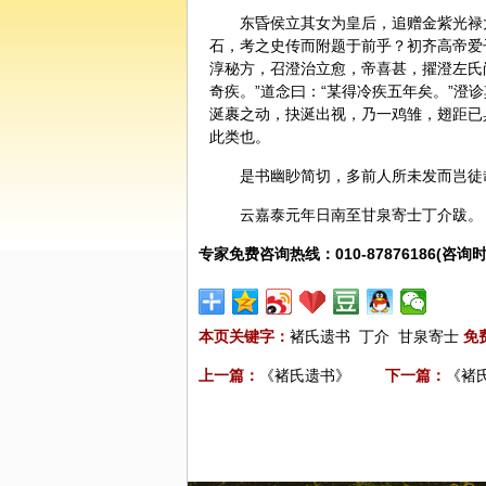
东昏侯立其女为皇后，追赠金紫光禄
石，考之史传而附题于前乎？初齐高帝爱
淳
秘方
，召澄治立愈，帝喜甚，擢澄左氏
奇疾。”道念曰：“某得冷疾五年矣。”
涎裹之动，抉涎出视，乃一鸡雏，翅距已
此类也。
是书幽眇简切，多前人所未发而岂徒
云嘉泰元年日南至甘泉寄士丁介跋。
专家免费咨询热线：010-87876186(咨询时
本页关键字：
褚氏遗书
丁介
甘泉寄士
免
上一篇：
《褚氏遗书》
下一篇：
《褚