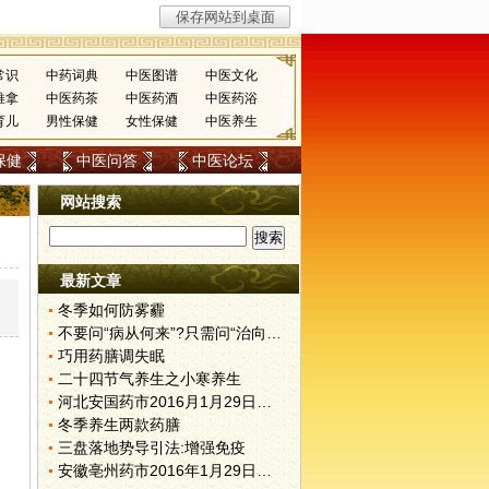
常识
中药词典
中医图谱
中医文化
推拿
中医药茶
中医药酒
中医药浴
育儿
男性保健
女性保健
中医养生
保健
中医问答
中医论坛
网站搜索
最新文章
，
冬季如何防雾霾
不要问“病从何来”?只需问“治向何去”?
巧用药膳调失眠
二十四节气养生之小寒养生
河北安国药市2016月1月29日快讯
冬季养生两款药膳
三盘落地势导引法:增强免疫
安徽亳州药市2016年1月29日快讯