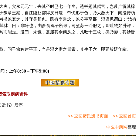
大夫，实永元元年，去其卒时已七十年矣。遗书题其赠官，岂萧广得其椁
子豫章王嶷，自江陵赴都得疾日臻，帝忧形于色，乃大赦天下，闻澄传杨
尚书以宠之，其守吴郡也。民有李道念，以公事至郡，澄遥见谓曰：“汝
澄诊其脉，曰：非冷也，由多食鸡子所致，可煮苏一斗服之，即吐物如升许，
具而能走。澄曰：未也，盍服其余药从之，凡吐十三枚，疾乃瘳，其妙皆
哉。问子篇称建平王，当是澄之妻之景素，其生子六，即延龄延年辈。
间：上午8:30－下午5:00)
费索取疾病资料
氏遗书》后序
>> 返回褚氏遗书页面
>> 返回首页
中医中药网
整理