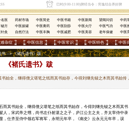
今名医
药材市场
中医简史
中医书籍
中医新闻
望闻问切
中药
方秘方
中医拔罐
中医膏药
中医刮痧
中医火疗
中医气功
中医
医针灸
自然疗法
中医丰胸
中医减肥
中医美容
老年保健
中医
疑难杂症
中医信息
中医常识
中医特色
中医
遗书
--> 《褚氏遗书》跋
《褚氏遗书》跋
其书始全，继得僧义堪笔之纸而其书始存，今得刘继先锓之木而其书始传
石而其书始全，继得僧义堪笔之纸而其书始存，今得刘继先锓之木而其书
翟人，宋武帝之甥，尚书左仆射湛之之子，庐江公主之夫，齐太宰侍中录
显，仕齐至侍中领右军将军，永明元年卒，《南史》云永元元年卒，误