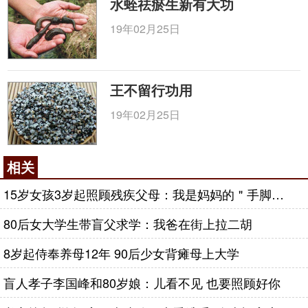
水蛭祛瘀生新有大功
19年02月25日
王不留行功用
19年02月25日
相关
15岁女孩3岁起照顾残疾父母：我是妈妈的＂手脚＂爸爸的＂眼＂
80后女大学生带盲父求学：我爸在街上拉二胡
8岁起侍奉养母12年 90后少女背瘫母上大学
盲人孝子李国峰和80岁娘：儿看不见 也要照顾好你