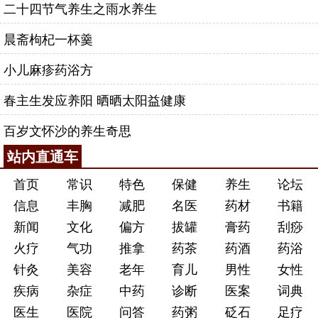
二十四节气养生之雨水养生
晨斋枸杞一杯羹
小儿麻疹药浴方
春主生发应养阳 晒晒太阳益健康
百岁文怀沙的养生奇思
站内直通车
首页
常识
特色
保健
养生
论坛
信息
丰胸
减肥
名医
药材
书籍
新闻
文化
偏方
拔罐
膏药
刮痧
火疗
气功
推拿
药茶
药酒
药浴
针灸
美容
老年
育儿
男性
女性
疾病
杂症
中药
诊断
医案
词典
医生
医院
问答
药粥
砭石
足疗