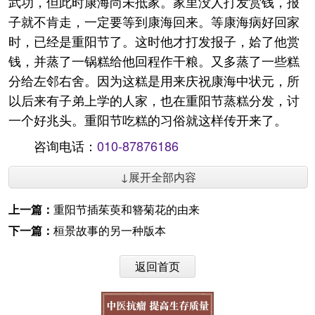
武功，但此时康海尚未抵家。家里没人打发赏钱，报
子就不肯走，一定要等到康海回来。等康海病好回家
时，已经是重阳节了。这时他才打发报子，姶了他赏
钱，并蒸了一锅糕给他回程作干粮。又多蒸了一些糕
分给左邻右舍。因为这糕是用来庆祝康海中状元，所
以后来有子弟上学的人家，也在重阳节蒸糕分发，讨
一个好兆头。重阳节吃糕的习俗就这样传开来了。
咨询电话：
010-87876186
↓展开全部内容
上一篇：
重阳节插茱萸和簪菊花的由来
下一篇：
桓景故事的另一种版本
返回首页