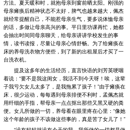
方法。夏天暖和时，就抱母亲到窗前晒太阳。刚强的
母亲瘫痪后精神状态不太好，脾气也越来越大，佩杰
就经常提醒自己，不能惹母亲生气，要多说体恤母亲
的话，多做让母亲高兴的事。平日里功课再忙，她都
会抽出时间同母亲聊天，给母亲讲讲学校发生的事
情，读书读报，尽量让母亲心情舒畅。为了给瘫痪在
床的养母洗衣物方便些，到了新的出租屋后才买了一
台洗衣机。
提及这多年的生活经历，直言快语的刘芳英哽咽
着说：“要不是我这闺女，我活不到今天呀！唉，这辈
子我亏欠女儿太多了，是我拖累了孩子！”由于瘫痪在
床，很少运动，每每遇到母亲排便不利时，孟佩杰就
用纤细的手指，帮母亲一点点抠出那些又黑又硬的粪
便。女儿所做的一切，养母看在眼里疼在心里：“像她
这个年龄的孩子不该做这些事的，真是苦了女儿了！”
“没有妈妈就没有今天的我，我所做的一切都是做