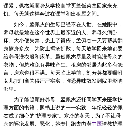
课紧，佩杰就顺势从学校食堂买些饭菜拿回家来充
饥。每天就这样奔波在课堂和出租屋之间。
如今，孟佩杰的生母已经不在人世。在她眼中，
养母就是她在这个世界上最亲近的人。养母久病卧
床、大小便失禁，患上了褥疮，孟佩杰一天要帮其翻
身擦身多次。为防止褥疮扩散，每天放学回来她都要
给养母洗衣服和床单。虽然佩杰尽量及时换洗母亲的
衣物，但总难免有异味产生。租房的邻居为此多有怨
言，房东也很不满。每天临上学前，刘芳英都要嘱咐
女儿把门窗关得严严实实，唯恐异味散发到院里影响
邻里。
为了能照顾好养母，孟佩杰还托同学买来医学护
理方面的书籍，照书上说的一一实践。年纪轻轻的佩
杰成了细心的“护理专家”。寒冷的冬天，为了不让母
亲的褥疮发展、恶化，她专门跑去向老
中医
请教护理