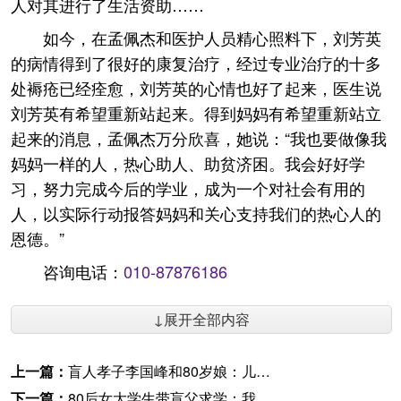
人对其进行了生活资助……
如今，在孟佩杰和医护人员精心照料下，刘芳英
的病情得到了很好的康复治疗，经过专业治疗的十多
处褥疮已经痊愈，刘芳英的心情也好了起来，医生说
刘芳英有希望重新站起来。得到妈妈有希望重新站立
起来的消息，孟佩杰万分欣喜，她说：“我也要做像我
妈妈一样的人，热心助人、助贫济困。我会好好学
习，努力完成今后的学业，成为一个对社会有用的
人，以实际行动报答妈妈和关心支持我们的热心人的
恩德。”
咨询电话：
010-87876186
↓展开全部内容
上一篇：
盲人孝子李国峰和80岁娘：儿看不见 也要照顾好你
下一篇：
80后女大学生带盲父求学：我爸在街上拉二胡