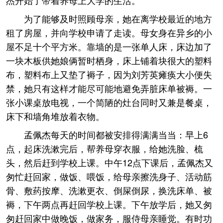
杰开始了带着养母上大学的生活。
为了能够及时照顾母亲，她在离学校最近的地方
租了房屋，并向学校申请了走读。母女身在异乡的小
屋不足十个平方米。靠墙的是一张单人床，床边加了
一块木板供她娘俩暂时栖身，床上铺着块很大的塑料
布，塑料布上又垫了褥子，因为刘芳英瘫痪大小便失
禁，她只有这样才能尽可能地避免弄脏床单被褥。一
张小课桌放电视，一个简陋的灶台同时又兼是餐桌，
床下和墙角堆放着衣物。
孟佩杰每天的时间都被安排得满满当当：早上6
点，起床洗漱完后，帮养母穿衣服，给她洗脸、梳
头，然后赶到学校上课。中午12点下课后，孟佩杰又
匆忙赶回家，做饭、喂饭，给母亲擦洗身子、活动筋
骨、敷药按摩、洗漱更衣、倒屎倒尿，换洗床单、被
褥，下午两点再赶回学校上课。下午放学后，她又匆
匆赶回家中做晚饭，做家务，服侍母亲睡觉。有时功