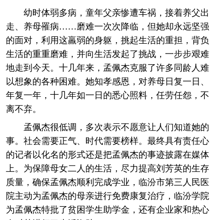
幼时体弱多病，童年父亲惨遭车祸，接着养父出
走、养母罹病……磨难一次次降临，但她却永远坚强
的面对，利用这羸弱的身躯，挑起生活的重担，背负
生活的重重磨难，并向生活发起了挑战，一步步艰难
地走到今天。十几年来，孟佩杰克服了许多同龄人难
以想象的各种困难。她知孝感恩，对养母日复一日、
年复一年，十几年如一日的悉心照料，任劳任怨，不
离不弃。
孟佩杰很低调，多次表示不愿意让人们知道她的
事。社会需要正气、时代需要榜样。最终具有责任心
的记者以化名的形式还是把孟佩杰的事迹披露在媒体
上。为保障母女二人的生活，尽力提高刘芳英的生存
质量，确保孟佩杰顺利完成学业，临汾市第三人民医
院主动为孟佩杰的母亲进行免费康复治疗，临汾学院
为孟佩杰特批了贫困学生助学金，还有企业家和热心