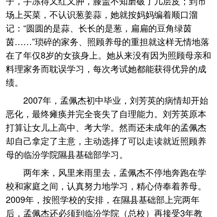
子，手冻得又红又肿，膝盖不知磨破了几层皮；到市
场上买菜，不认识葱姜蒜，她就按妈妈编着顺口溜
记：“圆圆的是蒜、长长的是葱，扁扁的豆角绿茵
茵……”琐碎的家务、照顾养母的重担就这样无情地落
在了年仅8岁的女孩身上。她从来没有因为照顾母亲和
料理家务而耽误学习，每次考试她都能获得优异的成
绩。
2007年，孟佩杰初中毕业，刘芳英的病情却开始
恶化，最终瘫痪并完全丧失了自理能力。刘芳英原本
打算让女儿上高中、考大学。然而还未成年的孟佩杰
却自己拿定了主意，主动选择了可以走读就近照顾养
母的临汾学院隰县基础部学习。
两年来，风里来雨里去，孟佩杰不停地奔跑在学
校和家庭之间，认真努力地学习，精心侍奉着养母。
2009年，按照学校的安排，在隰县基础部上完两年
后，孟佩杰还必须到临汾学院（总校）再接受3年教