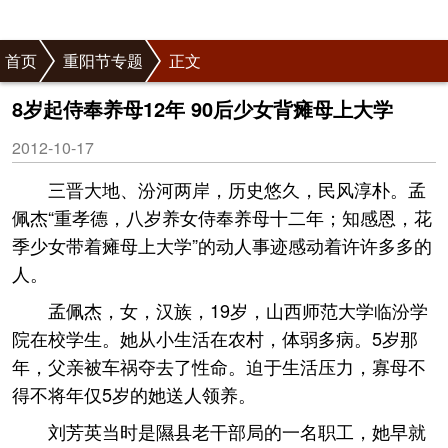
首页
重阳节专题
正文
8岁起侍奉养母12年 90后少女背瘫母上大学
2012-10-17
三晋大地、汾河两岸，历史悠久，民风淳朴。孟
佩杰“重孝德，八岁养女侍奉养母十二年；知感恩，花
季少女带着瘫母上大学”的动人事迹感动着许许多多的
人。
孟佩杰，女，汉族，19岁，山西师范大学临汾学
院在校学生。她从小生活在农村，体弱多病。5岁那
年，父亲被车祸夺去了性命。迫于生活压力，寡母不
得不将年仅5岁的她送人领养。
刘芳英当时是隰县老干部局的一名职工，她早就