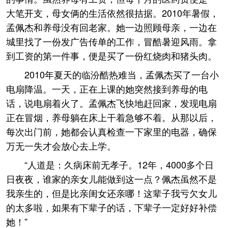
大笔开支，母女俩的生活依然很拮据。2010年暑假，
孟佩杰和养母没有回老家。她一边照顾母亲，一边在
城里找了一份发广告传单的工作，冒酷暑迎风雨。拿
到工资的第一件事，便是买了一份红烧肉和猪头肉。
2010年夏天的临汾酷热难当，孟佩杰买了一台小
电扇降温。一天，正在上课的她突然接到养母的电
话，说电扇着火了。孟佩杰飞快地赶回家，发现电扇
正在冒烟，养母躺在床上干着急够不着。从那以后，
每次出门前，她都会认真检查一下家里的电器，确保
万无一失才会放心去上学。
“人道是：久病床前无孝子。12年，4000多个日
日夜夜，谁家的亲女儿能做到这一点？佩杰虽然不是
我亲生的，但是比亲闺女还亲哪！这辈子我亏欠女儿
的太多啦，如果有下辈子的话，下辈子一定好好补偿
她！”