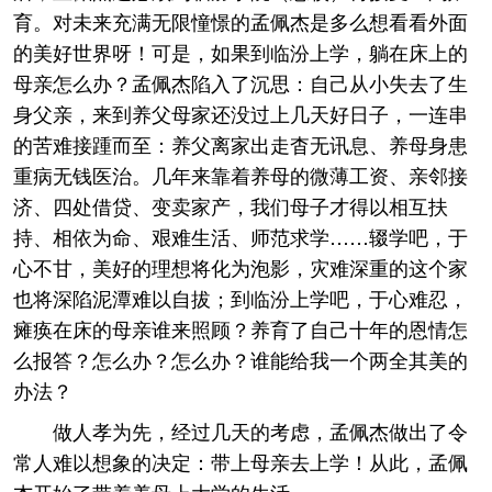
育。对未来充满无限憧憬的孟佩杰是多么想看看外面
的美好世界呀！可是，如果到临汾上学，躺在床上的
母亲怎么办？孟佩杰陷入了沉思：自己从小失去了生
身父亲，来到养父母家还没过上几天好日子，一连串
的苦难接踵而至：养父离家出走杳无讯息、养母身患
重病无钱医治。几年来靠着养母的微薄工资、亲邻接
济、四处借贷、变卖家产，我们母子才得以相互扶
持、相依为命、艰难生活、师范求学……辍学吧，于
心不甘，美好的理想将化为泡影，灾难深重的这个家
也将深陷泥潭难以自拔；到临汾上学吧，于心难忍，
瘫痪在床的母亲谁来照顾？养育了自己十年的恩情怎
么报答？怎么办？怎么办？谁能给我一个两全其美的
办法？
做人孝为先，经过几天的考虑，孟佩杰做出了令
常人难以想象的决定：带上母亲去上学！从此，孟佩