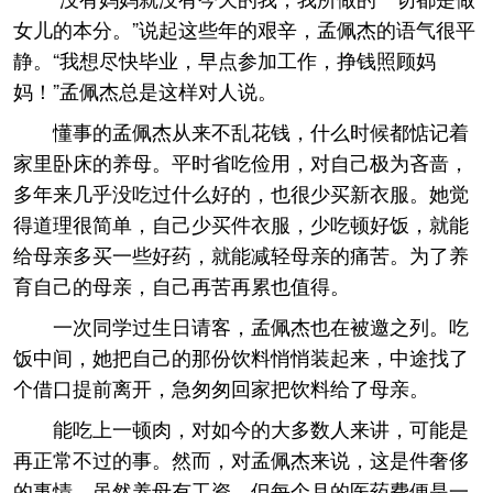
女儿的本分。”说起这些年的艰辛，孟佩杰的语气很平
静。“我想尽快毕业，早点参加工作，挣钱照顾妈
妈！”孟佩杰总是这样对人说。
懂事的孟佩杰从来不乱花钱，什么时候都惦记着
家里卧床的养母。平时省吃俭用，对自己极为吝啬，
多年来几乎没吃过什么好的，也很少买新衣服。她觉
得道理很简单，自己少买件衣服，少吃顿好饭，就能
给母亲多买一些好药，就能减轻母亲的痛苦。为了养
育自己的母亲，自己再苦再累也值得。
一次同学过生日请客，孟佩杰也在被邀之列。吃
饭中间，她把自己的那份饮料悄悄装起来，中途找了
个借口提前离开，急匆匆回家把饮料给了母亲。
能吃上一顿肉，对如今的大多数人来讲，可能是
再正常不过的事。然而，对孟佩杰来说，这是件奢侈
的事情。虽然养母有工资，但每个月的医药费便是一