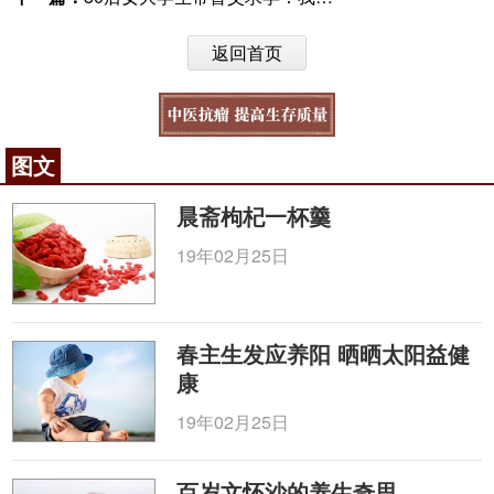
返回首页
图文
晨斋枸杞一杯羹
19年02月25日
春主生发应养阳 晒晒太阳益健
康
19年02月25日
百岁文怀沙的养生奇思