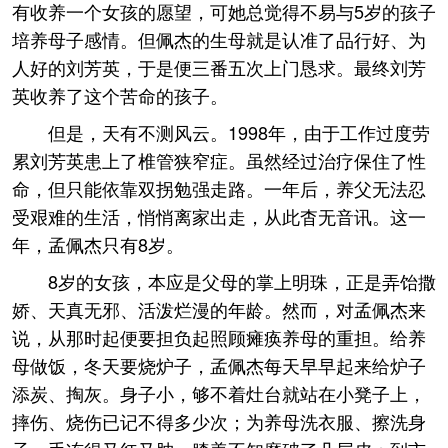
有收养一个女孩的愿望，可她总觉得不易与5岁的孩子
培养母子感情。但佩杰的生母就是认准了品行好、为
人好的刘芳英，于是便三番五次上门恳求。最终刘芳
英收养了这个苦命的孩子。
但是，天有不测风云。1998年，由于工作过度劳
累刘芳英患上了椎管狭窄症。虽然经过治疗保住了性
命，但只能依靠双拐勉强走路。一年后，养父无法忍
受艰难的生活，悄悄离家出走，从此杳无音讯。这一
年，孟佩杰只有8岁。
8岁的女孩，本应是父母的掌上明珠，正是弄饴撒
娇、天真无邪、活泼烂漫的年龄。然而，对孟佩杰来
说，从那时起便要担负起照顾瘫痪养母的重担。给养
母做饭，冬天要烧炉子，孟佩杰每天早早起来给炉子
添炭、掏灰。身子小，够不着灶台就站在小凳子上，
摔伤、烧伤已记不得多少次；为养母洗衣服、擦洗身