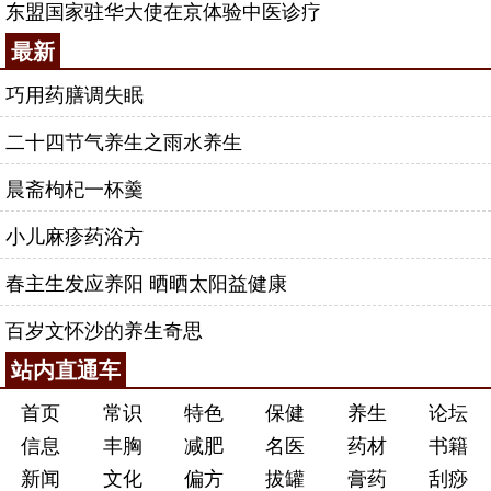
东盟国家驻华大使在京体验中医诊疗
最新
巧用药膳调失眠
二十四节气养生之雨水养生
晨斋枸杞一杯羹
小儿麻疹药浴方
春主生发应养阳 晒晒太阳益健康
百岁文怀沙的养生奇思
站内直通车
首页
常识
特色
保健
养生
论坛
信息
丰胸
减肥
名医
药材
书籍
新闻
文化
偏方
拔罐
膏药
刮痧