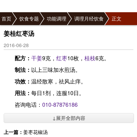
首页
饮食专题
功能调理
调理月经饮食
正文
姜桂红枣汤
2016-06-28
干姜
9克，
红枣
10枚，
桂枝
6克。
配方：
以上三味加水煎汤。
制法：
温经散寒，祛风止痒。
功效：
每日1剂，连服10日。
用法：
咨询电话：
010-87876186
↓展开全部内容
上一篇：
姜枣花椒汤