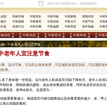
医名院
药材市场
中医简史
中医书籍
中医新闻
望闻问切
中药
方秘方
中医拔罐
中医膏药
中医刮痧
中医火疗
中医气功
中医
医针灸
自然疗法
中医丰胸
中医减肥
中医美容
老年保健
中医
疑难杂症
中医信息
中医常识
中医特色
中医
饮食
--> 中老年人宜注意节食
中老年人宜注意节食
大事。适当节食，可以防止身体发胖，可以减轻各器官负担，可以预防各
利长寿。
是人老了身体瘦一些有益。这与老年人机体器官功能下降有关。老年人在保
节制饮食，限制热量的摄取，就会使体重减轻变瘦，同时各器官的负担也
延缓衰老，使寿命延长。这是因为：
低，热能需要量减少。根据器官代谢功能降低以及热量需要的减少，老：苹
以免出现脂肪蓄积。