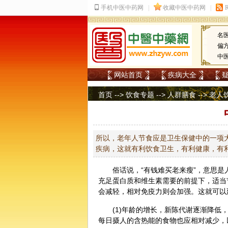
名
偏
中
网站首页
疾病大全
首页
-->
饮食专题
-->
人群膳食
-->
老人
所以，老年人节食应是卫生保健中的一项
疾病，这就有利饮食卫生，有利健康，有
俗话说，“有钱难买老来瘦”，意思
充足蛋白质和维生素需要的前提下，适当
会减轻，相对免疫力则会加强。这就可以
(1)年龄的增长，新陈代谢逐渐降
每日摄人的含热能的食物也应相对减少，