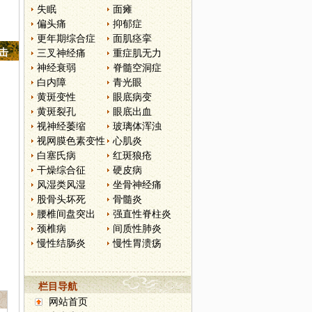
失眠
面瘫
偏头痛
抑郁症
更年期综合症
面肌痉挛
点击
三叉神经痛
重症肌无力
神经衰弱
脊髓空洞症
白内障
青光眼
黄斑变性
眼底病变
黄斑裂孔
眼底出血
视神经萎缩
玻璃体浑浊
视网膜色素变性
心肌炎
白塞氏病
红斑狼疮
干燥综合征
硬皮病
风湿类风湿
坐骨神经痛
股骨头坏死
骨髓炎
腰椎间盘突出
强直性脊柱炎
颈椎病
间质性肺炎
慢性结肠炎
慢性胃溃疡
栏目导航
网站首页