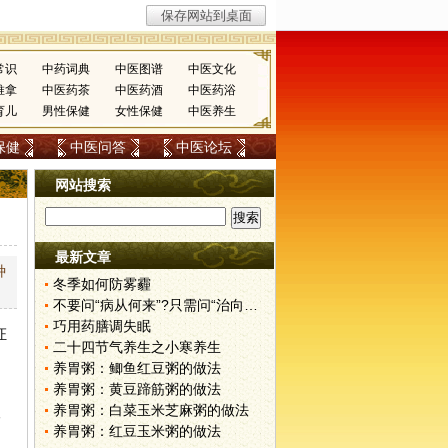
常识
中药词典
中医图谱
中医文化
推拿
中医药茶
中医药酒
中医药浴
育儿
男性保健
女性保健
中医养生
保健
中医问答
中医论坛
网站搜索
最新文章
种
冬季如何防雾霾
不要问“病从何来”?只需问“治向何去”?
巧用药膳调失眠
证
二十四节气养生之小寒养生
养胃粥：鲫鱼红豆粥的做法
养胃粥：黄豆蹄筋粥的做法
养胃粥：白菜玉米芝麻粥的做法
人
养胃粥：红豆玉米粥的做法