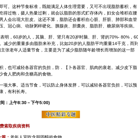
即可。这种节食标准，既能满足人体生理需要，又可不出现脂肪蓄积，有
吃得过饱，摄人热量过剩，就会以脂肪的形式贮存体内，妇女会堆积在腰
男人会出现大肚皮。这还不算，脂肪还会蓄积在心脏、肝脏、肺部和血管
压、冠心病、动脉粥样硬化、胰腺炎、胆囊炎、脂肪肝、糖尿病等疾病。
表明，60岁的人，其脑、肝、肾只有20岁时脑、肝、肾的70%- 80%，6
00克。减少的重量多由脂肪来补充，比如20岁的人脂肪平均重量14千克，而
我们主张老年人适量节食，主要是为了减少脂肪随年龄增长而增加的这一部
积，也可减轻各器官的负担，防．【卜各器官、肌肉的衰老。减少皮下脂
少食人肥肉和含糖高的食物。
一项大事。适当节食，可以防止身体发胖，可以减轻各器官负担，可以预
康，有利长寿。
间：上午8:30－下午5:00)
费索取疾病资料
一篇：
老年人宜吃含胆固醇的食物