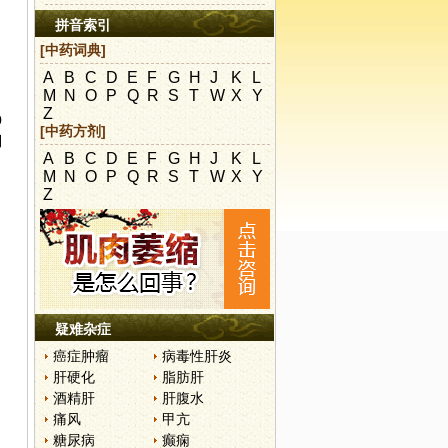
拼音索引
[中药词典]
A
B
C
D
E
F
G
H
J
K
L
M
N
O
P
Q
R
S
T
W
X
Y
Z
0
[中药方剂]
到
A
B
C
D
E
F
G
H
J
K
L
M
N
O
P
Q
R
S
T
W
X
Y
Z
疑难杂症
癌症肿瘤
病毒性肝炎
肝硬化
脂肪肝
酒精肝
肝腹水
痛风
甲亢
糖尿病
癫痫