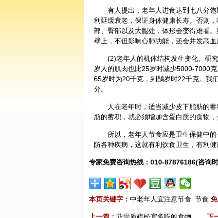
有人提出，老年人进食达到七八分饱
利延缓衰老，保证身体健康长寿。否则，
部、臀部以及大腿处，体形会变得难看。
壁上，不但影响心肺功能，还会并发高血
(2)老年人的机体结构发生变化。研究
岁人的肌肉也比25岁时减少5000-70
65岁时为20千克，到鹋岁时22千克。
分。
人在老年时，适当减少皮下脂肪的蓄
肪的蓄积，就必须增加含蛋白质的食物，
所以，老年人节食应是卫生
保健
中的
防各种疾病，这就有利饮食卫生，有利健
专家免费咨询热线：010-87876186(咨询时
本页关键字：
中老年人宜注意节食
节食
免
上一篇：
防骨质疏松宜多吃的食物
下