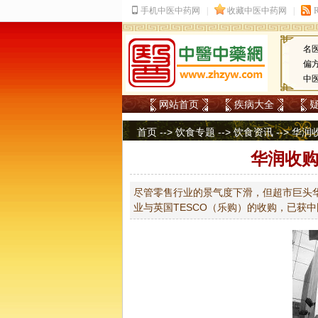
名
偏
中
网站首页
疾病大全
首页
-->
饮食专题
-->
饮食资讯
--> 华
华润收购
尽管零售行业的景气度下滑，但超市巨头华
业与英国TESCO（乐购）的收购，已获