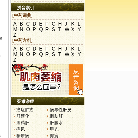
拼音索引
[中药词典]
A
B
C
D
E
F
G
H
J
K
L
M
N
O
P
Q
R
S
T
W
X
Y
Z
华
[中药方剂]
A
B
C
D
E
F
G
H
J
K
L
M
N
O
P
Q
R
S
T
W
X
Y
中
Z
疑难杂症
家
癌症肿瘤
病毒性肝炎
肝硬化
脂肪肝
酒精肝
肝腹水
上
痛风
甲亢
雄
糖尿病
癫痫