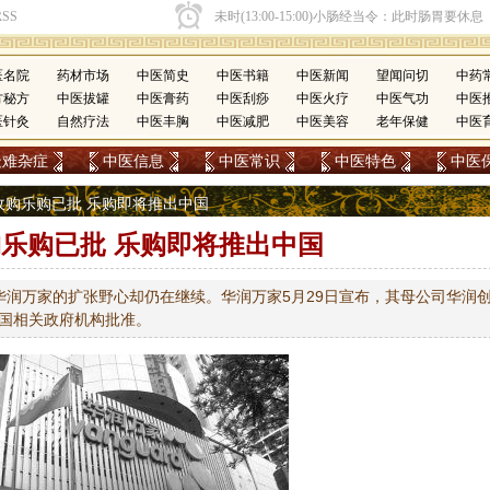
医名院
药材市场
中医简史
中医书籍
中医新闻
望闻问切
中药
方秘方
中医拔罐
中医膏药
中医刮痧
中医火疗
中医气功
中医
医针灸
自然疗法
中医丰胸
中医减肥
中医美容
老年保健
中医
疑难杂症
中医信息
中医常识
中医特色
中医
润收购乐购已批 乐购即将推出中国
乐购已批 乐购即将推出中国
润万家的扩张野心却仍在继续。华润万家5月29日宣布，其母公司华润
中国相关政府机构批准。