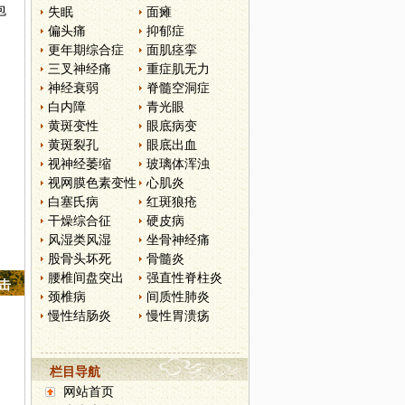
包
失眠
面瘫
偏头痛
抑郁症
更年期综合症
面肌痉挛
三叉神经痛
重症肌无力
神经衰弱
脊髓空洞症
白内障
青光眼
黄斑变性
眼底病变
黄斑裂孔
眼底出血
视神经萎缩
玻璃体浑浊
视网膜色素变性
心肌炎
白塞氏病
红斑狼疮
干燥综合征
硬皮病
风湿类风湿
坐骨神经痛
股骨头坏死
骨髓炎
腰椎间盘突出
强直性脊柱炎
点击
颈椎病
间质性肺炎
慢性结肠炎
慢性胃溃疡
栏目导航
网站首页