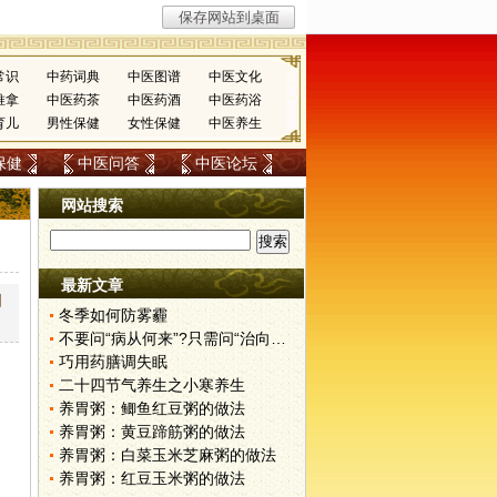
常识
中药词典
中医图谱
中医文化
推拿
中医药茶
中医药酒
中医药浴
育儿
男性保健
女性保健
中医养生
保健
中医问答
中医论坛
网站搜索
最新文章
创
冬季如何防雾霾
不要问“病从何来”?只需问“治向何去”?
巧用药膳调失眠
二十四节气养生之小寒养生
养胃粥：鲫鱼红豆粥的做法
养胃粥：黄豆蹄筋粥的做法
养胃粥：白菜玉米芝麻粥的做法
养胃粥：红豆玉米粥的做法