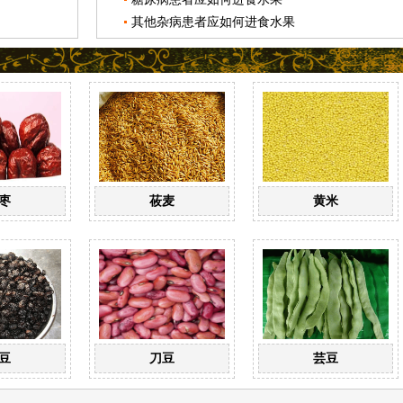
其他杂病患者应如何进食水果
枣
莜麦
黄米
豆
刀豆
芸豆