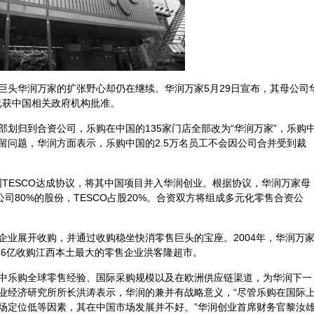
巨头华润万家的扩张野心却仍在继续。华润万家5月29日宣布，其母公司
已获中国相关政府机构批准。
划归到合资公司，乐购在中国的135家门店全部改为“华润万家”，乐购
留问题，华润方面表示，乐购中国的2.5万名员工不会因公司合并受到裁
英国TESCO达成协议，将其中国项目并入华润创业。根据协议，华润万家母
司80%的股份，TESCO占股20%。合资双方将组成多元化零售合资公
企业展开收购，并通过收购稳坐快消零售巨头的宝座。2004年，华润万
以86亿收购江西本土最大的零售企业洪客隆超市。
中乐购全球零售经验、国际采购规模以及在欧洲供应链渠道，为华润下一
业经济研究所所长洪涛表示，华润的兼并有战略意义，“尽管乐购在国际
场定位低等因素，其在中国市场发展并不好。”华润创业首席财务官黎汝