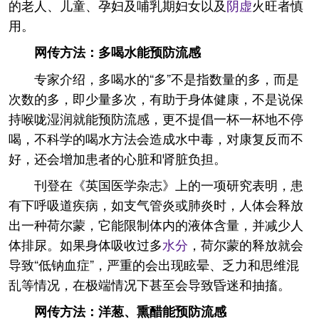
的老人、儿童、孕妇及哺乳期妇女以及
阴虚
火旺者慎
用。
网传方法：多喝水能预防流感
专家介绍，多喝水的“多”不是指数量的多，而是
次数的多，即少量多次，有助于身体健康，不是说保
持喉咙湿润就能预防流感，更不提倡一杯一杯地不停
喝，不科学的喝水方法会造成水中毒，对康复反而不
好，还会增加患者的心脏和肾脏负担。
刊登在《英国医学杂志》上的一项研究表明，患
有下呼吸道疾病，如支气管炎或肺炎时，人体会释放
出一种荷尔蒙，它能限制体内的液体含量，并减少人
体排尿。如果身体吸收过多
水分
，荷尔蒙的释放就会
导致“低钠血症”，严重的会出现眩晕、乏力和思维混
乱等情况，在极端情况下甚至会导致昏迷和抽搐。
网传方法：洋葱、熏醋能预防流感