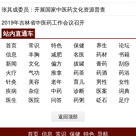
张其成委员：开展国家中医药文化资源普查
2019年吉林省中医药工作会议召开
站内直通车
首页
常识
特色
保健
养生
论坛
信息
丰胸
减肥
名医
药材
书籍
新闻
文化
偏方
拔罐
膏药
刮痧
火疗
气功
推拿
药茶
药酒
药浴
针灸
美容
老年
育儿
男性
女性
疾病
杂症
中药
诊断
医案
词典
医生
医院
问答
药粥
砭石
足疗
返回顶部
首页
信息
常识
保健
特色
导航