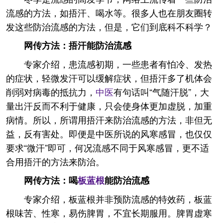
流感的方法，如捂汗、喝水等。很多人也在朋友圈转
发这些防治流感的方法，但是，它们到底科不科学？
网传方法：捂汗能防治流感
专家介绍，患流感初期，一些患者有怕冷、发热
的症状，轻微发汗可以缓解症状，但捂汗多了机体会
削弱对病毒的抵抗力，
中医
有句话叫“气随汗脱”，大
量出汗反而不利于健康，只会使身体更加虚脱，加重
病情。所以，所谓用捂汗来防治流感的方法，非但无
益，反有害处。即便是中医所说的风寒感冒，也仅仅
要求“微汗”即可，何况流感不同于风寒感冒，更不适
合用捂汗的方法来防治。
网传方法：喝
板蓝根
能防治流感
专家介绍，板蓝根并非预防流感的特效药，板蓝
根味苦、性寒，易伤脾胃，不宜长期服用。脾胃虚寒