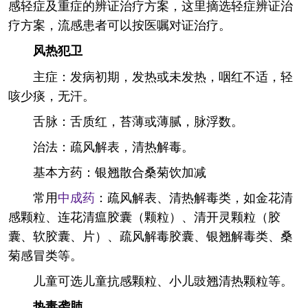
感轻症及重症的辨证治疗方案，这里摘选轻症辨证治
疗方案，流感患者可以按医嘱对证治疗。
风热犯卫
主症：发病初期，发热或未发热，咽红不适，轻
咳少痰，无汗。
舌脉：舌质红，苔薄或薄腻，脉浮数。
治法：疏风解表，清热解毒。
基本方药：银翘散合桑菊饮加减
常用
中成药
：疏风解表、清热解毒类，如金花清
感颗粒、连花清瘟胶囊（颗粒）、清开灵颗粒（胶
囊、软胶囊、片）、疏风解毒胶囊、银翘解毒类、桑
菊感冒类等。
儿童可选儿童抗感颗粒、小儿豉翘清热颗粒等。
热毒袭肺