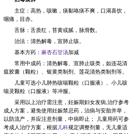
主症：高热，咳嗽，痰黏咯痰不爽，口渴喜饮，
咽痛，目赤。
舌脉：舌质红，苔黄或腻，脉滑数。
治法：清热解毒，宣肺止咳。
基本方药：
麻杏石甘汤
加减
常用中成药：清热解毒、宣肺止咳类，如连花清
瘟胶囊（颗粒）、银黄类制剂、莲花清热类制剂等。
儿童可选小儿肺热咳喘颗粒（口服液）、小儿咳
喘灵颗粒（口服液）等冲服。
采用以上治疗需注意，妊娠期妇女发病,治疗参考
成人方案，避免使用妊娠禁忌药，治病与安胎并举，
以防流产，并应注意剂量，中病即止； 儿童用药可参
考成人治疗方案，根据
儿科
规定调整剂量，无儿童适