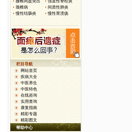
腰椎间盘突出
强直性脊柱炎
颈椎病
间质性肺炎
慢性结肠炎
慢性胃溃疡
栏目导航
网站首页
疾病大全
中医养生
中医特色
在线咨询
实用查询
康复指南
精彩专题
精彩图文
帮助中心