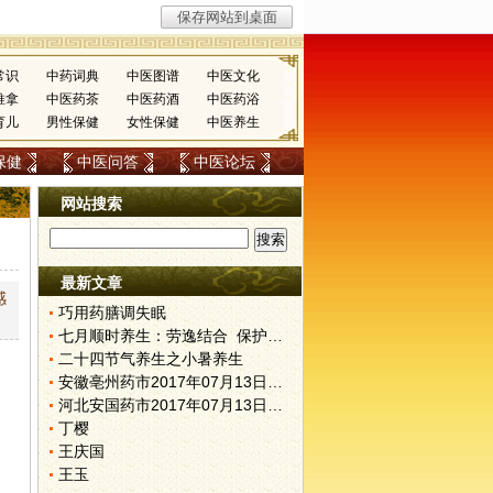
常识
中药词典
中医图谱
中医文化
推拿
中医药茶
中医药酒
中医药浴
育儿
男性保健
女性保健
中医养生
保健
中医问答
中医论坛
网站搜索
最新文章
感
巧用药膳调失眠
七月顺时养生：劳逸结合 保护阳气
二十四节气养生之小暑养生
安徽亳州药市2017年07月13日快讯
河北安国药市2017年07月13日快讯
丁樱
，
王庆国
王玉