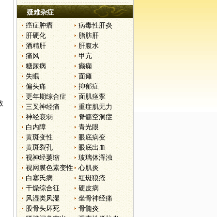
疑难杂症
癌症肿瘤
病毒性肝炎
肝硬化
脂肪肝
酒精肝
肝腹水
痛风
甲亢
糖尿病
癫痫
失眠
面瘫
偏头痛
抑郁症
更年期综合症
面肌痉挛
数
三叉神经痛
重症肌无力
神经衰弱
脊髓空洞症
白内障
青光眼
黄斑变性
眼底病变
黄斑裂孔
眼底出血
视神经萎缩
玻璃体浑浊
视网膜色素变性
心肌炎
白塞氏病
红斑狼疮
干燥综合征
硬皮病
风湿类风湿
坐骨神经痛
股骨头坏死
骨髓炎