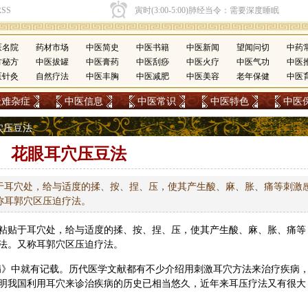
医名院
药材市场
中医简史
中医书籍
中医新闻
望闻问切
中药
方秘方
中医拔罐
中医膏药
中医刮痧
中医火疗
中医气功
中医
医针灸
自然疗法
中医丰胸
中医减肥
中医美容
老年保健
中医
疑难杂症
中医信息
中医常识
中医特色
中医
耳穴压豆法
花眼耳穴压豆法
于耳穴处，给与适度的揉、按、捏、压，使其产生酸、麻、胀、痛等刺激
称耳郭穴区压迫疗法。
粘贴于耳穴处，给与适度的揉、按、捏、压，使其产生酸、麻、胀、痛等
法。又称耳郭穴区压迫疗法。
病》中就有记载。历代医学文献都有不少介绍用刺激耳穴方法来治疗疾病
明我国利用耳穴来诊治疾病的历史已相当悠久，近年来耳压疗法又有很大