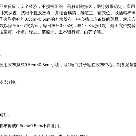
不良反应，安全经济，不损害组织，药籽刺激持久，医疗效果稳定。应用
行耳穴探查，找出阳性反应点，并结合病情，确定主、辅穴位。以酒精棉球
夹取剪好的0.5cm×0.5cm的方块胶布，中心粘上准备好的药豆，对准穴
次以贴压5～7穴为宜，每日按压3～5次，隔1～3天换1次，两组穴位交替
油菜籽、小米、绿豆、
莱菔子
、
王不留行
籽、白
芥子
等。
。
用胶布剪成0.5cm×0.5cm小块，取1粒白芥子粘在胶布中心。制备足够
次3分钟。
间后。
剪成0.5cm×0.5cm小块备用。