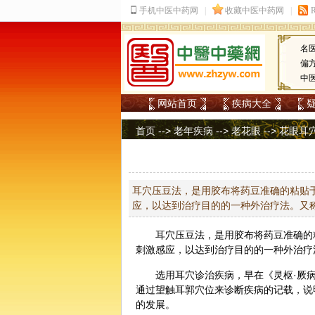
名
偏
中
网站首页
疾病大全
首页
-->
老年疾病
-->
老花眼
--> 花眼
耳穴压豆法，是用胶布将药豆准确的粘贴
应，以达到治疗目的的一种外治疗法。又
耳穴压豆法，是用胶布将药豆准确的
刺激感应，以达到治疗目的的一种外治疗
选用耳穴诊治疾病，早在《灵枢·厥
通过望触耳郭穴位来
诊断
疾病的记载，说
的发展。