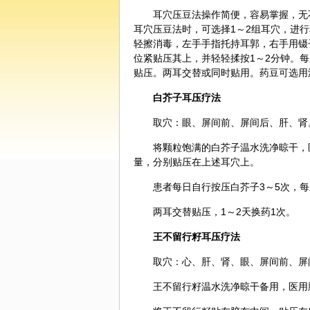
耳穴压豆法操作简便，容易掌握，无
耳穴压豆法时，可选择1～2组耳穴，进
轻擦消毒，左手手指托持耳郭，右手用镊子
位紧贴压其上，并轻轻揉按1～2分钟。每
贴压。两耳交替或同时贴用。药豆可选用
白芥子
耳压疗法
取穴：眼、屏间前、屏间后、肝、肾
将颗粒饱满的白芥子温水洗净晾干，医
量，分别贴压在上述耳穴上。
患者每日自行按压白芥子3～5次，每
两耳交替贴压，1～2天换药1次。
王不留行籽耳压疗法
取穴：心、肝、肾、眼、屏间前、屏
王不留行籽温水洗净晾干备用，医用胶布