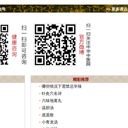
信号
>> 更多请
精彩推荐
哪些情况下需禁忌辛辣
针灸穴名诗
六味地黄丸
温胆汤
逍遥散
小青龙汤