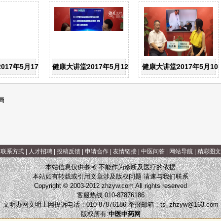
马小娜--高考女生与避孕药 那些不能说的痛
017年5月17日：北京中医药大学第三附属医院陈兆军主任--足拇外翻是
健康大讲堂2017年5月12日：运动医学科副主任医师沈
健康大讲堂2017年5月
局
|
联系方式
|
人才招聘
|
投稿反馈
|
申请合作
|
友情链接
|
中医问答
|
网站导航
|
精彩图文
本站信息仅供参考 不能作为诊断及医疗的依据
本站如有转载或引用文章涉及版权问题 请速与我们联系
Copyright © 2003-2012 zhzyw.com All rights reserved
客服热线 010-87876186
文明办网文明上网投诉电话：010-87876186 举报邮箱：
ts_zhzyw@163.com
版权所有:
中医中药网