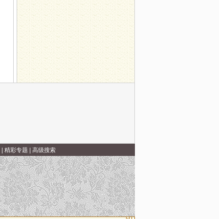
病 得治！
杰威--教你应对膝关节运动伤
10日：中医专家朱洪海，为您解读颅面神经疾病
|
精彩专题
|
高级搜索