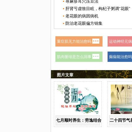
荨麻疹耳穴压豆法
肝肾亏虚致目眩，枸杞子粥调“花眼”
老花眼的病因病机
防治老花眼偏方锦集
图片文章
七月顺时养生：劳逸结合 保护阳气
二十四节气