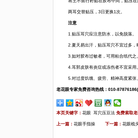
将王不留行籽贴在胶布中间，贴压在
两耳交替贴压，3日更换1次。
注意
1.贴压耳穴应注意防水，以免脱落。
2.夏天易出汗，贴压耳穴不宜过多
3.如对胶布过敏者，可用粘合纸代之
4.耳郭皮肤有炎症或冻伤者不宜采用
5.对过度饥饿、疲劳、精神高度紧
老花眼专家免费咨询热线：010-87876186
本页关键字：
花眼
耳穴压豆法
免费索取老
上一篇：
花眼手指操
下一篇：
花眼梳