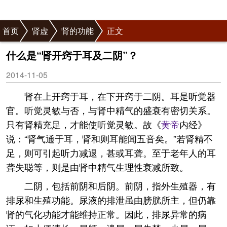
首页
肾虚
肾的功能
正文
什么是“肾开窍于耳及二阴”？
2014-11-05
肾在上开窍于耳，在下开窍于二阴。耳是听觉器
官。听觉灵敏与否，与肾中精气的盛衰有密切关系。
只有肾精充足，才能使听觉灵敏。故《
黄帝
内经》
说：“肾气通于耳，肾和则耳能闻五音矣。”若肾精不
足，则可引起听力减退，甚或耳聋。至于老年人的耳
聋失聪等，则是由肾中精气生理性衰减所致。
二阴，包括前阴和后阴。前阴，指外生殖器，有
排尿和生殖功能。尿液的排泄虽由膀胱所主，但仍靠
肾的气化功能才能维持正常。因此，排尿异常的病