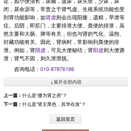
证，如小便清长，尿频，遗尿，尿失禁，少尿，尿
闭，尿余沥等，常责之于肾气虚。生殖系统功能也受
到肾功能影响，如
肾虚
则会出现阳痿，遗精，早泄等
症。后阴，即肛门，主要排泄大便。粪便的排泄，虽
然主要和大肠、脾等有关，但也与肾的气化、温煦、
封藏功能有关。因此，肾病时，常影响到粪便的排
泄。例如，肾
阴虚
，可见大便秘结；肾
阳虚
则大便溏
泄；肾气不固，则久泄滑脱。
咨询电话：
010-87876186
↓展开全部内容
上一篇：
什么是“腰为肾之府”？
下一篇：
什么是“肾主黑色，其华在发”？
返回首页