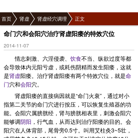
首页
肾虚
肾虚经穴调理
正文
命门穴和会阳穴治疗肾虚阳痿的特效穴位
2014-11-07
情志刺激、六淫侵袭、
饮食
不当、纵欲过度等都
会导致体内元阳亏虚，或耗伤阴精而发生阳痿，这就
是
肾虚
阳痿。治疗肾虚阳痿有两个特效穴位，就是
命
门
穴和
会阳
穴。
肾虚阳痿的直接病因就是“命门火衰”，通过对小
指第二关节的命门穴进行按压，可以恢复生殖器的功
能。会阳穴属膀胱经，肾与膀胱相表里，刺激会阳穴
能够调
阴阳
，行气血，从而达到治疗阳痿的目的。会
阳穴在人体背部，尾骨旁0.5寸。叫用艾柱灸3~5壮，