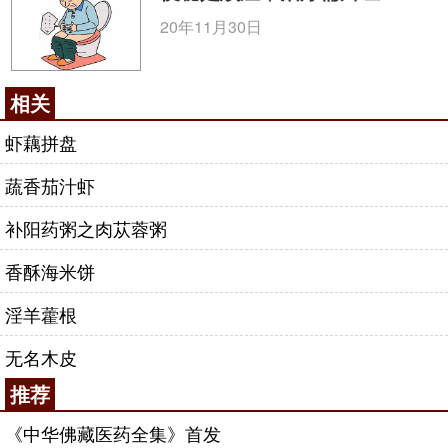
20年11月30日
相关
虾藕拼盘
蔬香茄汁虾
补阳药粥之肉苁蓉粥
香酥海米饼
淫羊藿根
无名木皮
推荐
《中华佛藏医药全集》首发