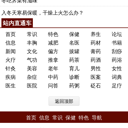
冬吃荠菜有滋味
入冬天寒易保暖，干燥上火怎么办？
站内直通车
首页
常识
特色
保健
养生
论坛
信息
丰胸
减肥
名医
药材
书籍
新闻
文化
偏方
拔罐
膏药
刮痧
火疗
气功
推拿
药茶
药酒
药浴
针灸
美容
老年
育儿
男性
女性
疾病
杂症
中药
诊断
医案
词典
医生
医院
问答
药粥
砭石
足疗
返回顶部
首页
信息
常识
保健
特色
导航