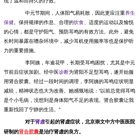
现了温和而持久的疗效。
中元节期间，人体阳气易耗散，因此更应注重
养生
保健
。保持规律的作息、合理的
饮食
、适度的运动以及愉悦
的心情，都是守护阳气、预防耳鸣的有效方法。此外，避免
长时间暴露在嘈杂环境中，减少耳机使用频率等也是保护听
力的重要措施。
李阿姨，年逾花甲，长期受耳鸣困扰，尤其是中元
节前后症状加剧。经中医
诊断
为肾阳不足型耳鸣，遂开始服
用肾合胶囊。经过一段时间的调理，李阿姨的耳鸣症状明显
减轻，精神状态也大为改善。她感慨地说：“以前总觉得耳鸣
是个小毛病，没想到是身体阳气不足的表现。肾合胶囊让我
重新找回了宁静的生活。”
对于
肾虚
引起的肾虚症状，北京崇文中方中医医院
研制的
肾合胶囊
是治疗肾虚的良方。