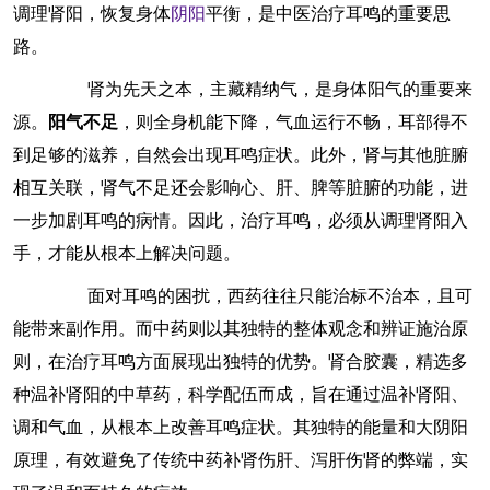
调理肾阳，恢复身体
阴阳
平衡，是中医治疗耳鸣的重要思
路。
肾为先天之本，主藏精纳气，是身体阳气的重要来
源。
阳气不足
，则全身机能下降，气血运行不畅，耳部得不
到足够的滋养，自然会出现耳鸣症状。此外，肾与其他脏腑
相互关联，肾气不足还会影响心、肝、脾等脏腑的功能，进
一步加剧耳鸣的病情。因此，治疗耳鸣，必须从调理肾阳入
手，才能从根本上解决问题。
面对耳鸣的困扰，西药往往只能治标不治本，且可
能带来副作用。而中药则以其独特的整体观念和辨证施治原
则，在治疗耳鸣方面展现出独特的优势。肾合胶囊，精选多
种温补肾阳的中草药，科学配伍而成，旨在通过温补肾阳、
调和气血，从根本上改善耳鸣症状。其独特的能量和大阴阳
原理，有效避免了传统中药补肾伤肝、泻肝伤肾的弊端，实