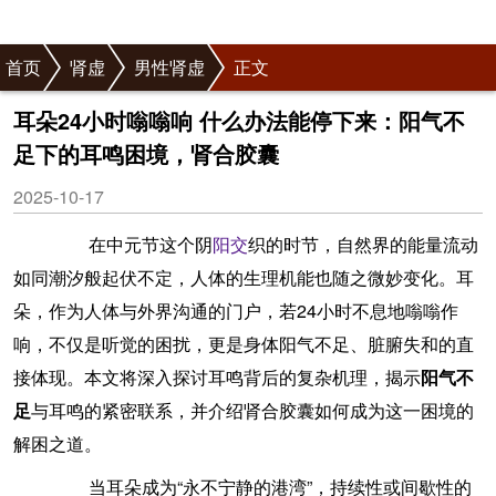
首页
肾虚
男性肾虚
正文
耳朵24小时嗡嗡响 什么办法能停下来：阳气不
足下的耳鸣困境，肾合胶囊
2025-10-17
在中元节这个阴
阳交
织的时节，自然界的能量流动
如同潮汐般起伏不定，人体的生理机能也随之微妙变化。耳
朵，作为人体与外界沟通的门户，若24小时不息地嗡嗡作
响，不仅是听觉的困扰，更是身体阳气不足、脏腑失和的直
接体现。本文将深入探讨耳鸣背后的复杂机理，揭示
阳气不
足
与耳鸣的紧密联系，并介绍肾合胶囊如何成为这一困境的
解困之道。
当耳朵成为“永不宁静的港湾”，持续性或间歇性的