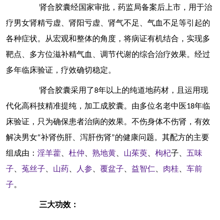
肾合胶囊经国家审批，药监局备案后上市，用于治
疗男女肾精亏虚、肾阳亏虚、肾气不足、气血不足等引起的
各种症状。从宏观和整体的角度，将病证有机结合，实现多
靶点、多方位滋补精气血、调节代谢的综合治疗效果。经过
多年临床验证，疗效确切稳定。
肾合胶囊采用了
8
年以上的纯道地药材，且运用现
代化高科技精准提纯，加工成胶囊。由多位名老中医
18
年临
床验证，只为确保患者治病的效果。不伤身体不伤肾，有效
解决男女
“
补肾伤肝、泻肝伤肾
”
的健康问题。其配方的主要
组成由：
淫羊藿
、
杜仲
、
熟地黄
、
山茱萸
、
枸杞
子、
五味
子
、
菟丝子
、
山药
、
人参
、
覆盆子
、
益智仁
、
肉桂
、
车前
子
。
三大功效：