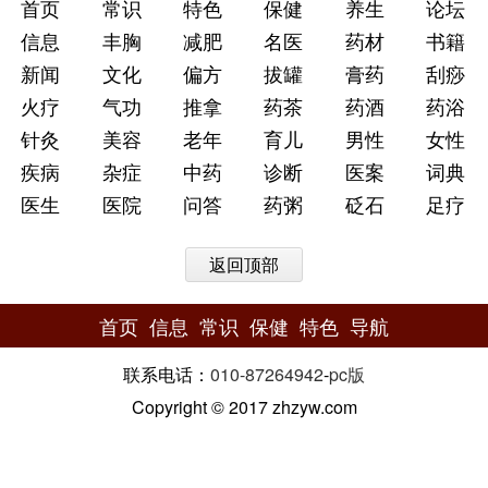
首页
常识
特色
保健
养生
论坛
信息
丰胸
减肥
名医
药材
书籍
新闻
文化
偏方
拔罐
膏药
刮痧
火疗
气功
推拿
药茶
药酒
药浴
针灸
美容
老年
育儿
男性
女性
疾病
杂症
中药
诊断
医案
词典
医生
医院
问答
药粥
砭石
足疗
返回顶部
首页
信息
常识
保健
特色
导航
联系电话：
010-87264942
-
pc版
Copyright © 2017 zhzyw.com