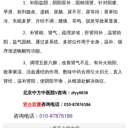
1
、补阳益阴，阴阳双补，固精强肾。针对阳痿、
早泄、前列腺炎、遗精、尿频、尿不尽、尿等待；畏寒怕
冷、失眠多梦、月经不调；腰痛、耳鸣、脱发等效果显著。
2
、补肾精、肾气，疏理淤堵，肝肾同补，温肾助
阳，益气固精。通过多系统、多部位作用于全身，温补、循
序渐进唤醒性功能。
3
、调理五脏六腑，改善肾气不足。有补火助阳、
散寒驱湿、活血通经的作用。数味中药合用引火归元，直入
肾经，温补肾阳，使阴阳平衡，从根源处解决病症。
0030
北京中方中医院
V
咨询：
zfyy
肾合胶囊
咨询电话：
010-87876186
咨询电话：
010-87876186