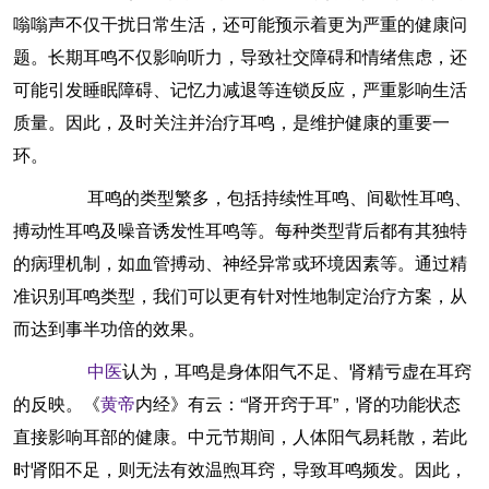
嗡嗡声不仅干扰日常生活，还可能预示着更为严重的健康问
题。长期耳鸣不仅影响听力，导致社交障碍和情绪焦虑，还
可能引发睡眠障碍、记忆力减退等连锁反应，严重影响生活
质量。因此，及时关注并治疗耳鸣，是维护健康的重要一
环。
耳鸣的类型繁多，包括持续性耳鸣、间歇性耳鸣、
搏动性耳鸣及噪音诱发性耳鸣等。每种类型背后都有其独特
的病理机制，如血管搏动、神经异常或环境因素等。通过精
准识别耳鸣类型，我们可以更有针对性地制定治疗方案，从
而达到事半功倍的效果。
中医
认为，耳鸣是身体阳气不足、肾精亏虚在耳窍
的反映。《
黄帝
内经》有云：“肾开窍于耳”，肾的功能状态
直接影响耳部的健康。中元节期间，人体阳气易耗散，若此
时肾阳不足，则无法有效温煦耳窍，导致耳鸣频发。因此，