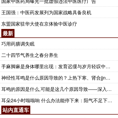
国家中医药局曝光一批虚假违法中医医疗广告
王国强：中医药发展列为国家战略具备良机
东盟国家驻华大使在京体验中医诊疗
最新
巧用药膳调失眠
二十四节气养生之春分养生
手麻脚麻是身体哪里出现：发育迟缓与岁月轻叹中——肾合jjn
神经性耳鸣是什么原因导致的？上热下寒、肾合jjn，中元节
耳鸣的原因是什么,可能是这几个原因导致——深入探索耳鸣的根源与防治
耳朵24小时嗡嗡响 什么办法能停下来：阳气不足下的耳鸣困境，肾合胶囊
站内直通车