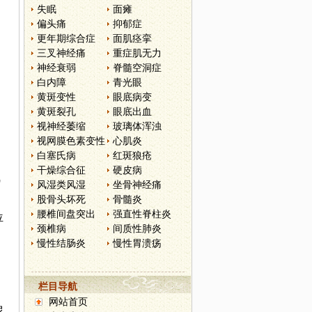
失眠
面瘫
偏头痛
抑郁症
更年期综合症
面肌痉挛
三叉神经痛
重症肌无力
神经衰弱
脊髓空洞症
白内障
青光眼
黄斑变性
眼底病变
黄斑裂孔
眼底出血
视神经萎缩
玻璃体浑浊
视网膜色素变性
心肌炎
白塞氏病
红斑狼疮
干燥综合征
硬皮病
气
风湿类风湿
坐骨神经痛
股骨头坏死
骨髓炎
腰椎间盘突出
强直性脊柱炎
位
颈椎病
间质性肺炎
慢性结肠炎
慢性胃溃疡
栏目导航
网站首页