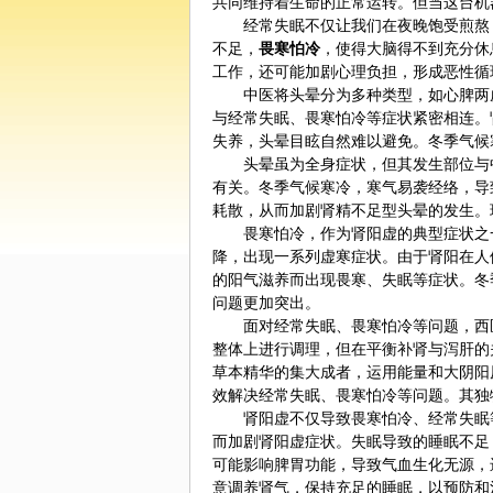
共同维持着生命的正常运转。但当这台机
经常失眠不仅让我们在夜晚饱受煎熬，
不足，
畏寒怕冷
，使得大脑得不到充分休
工作，还可能加剧心理负担，形成恶性循
中医
将头晕分为多种类型，如心脾两
与经常失眠、畏寒怕冷等症状紧密相连。
失养，头晕目眩自然难以避免。冬季气候
头晕虽为全身症状，但其发生部位与
有关。冬季气候寒冷，寒气易袭经络，导
耗散，从而加剧肾精不足型头晕的发生。
畏寒怕冷，作为肾阳虚的典型症状之一
降，出现一系列虚寒症状。由于肾阳在人
的阳气滋养而出现畏寒、失眠等症状。冬
问题更加突出。
面对经常失眠、畏寒怕冷等问题，西医
整体上进行调理，但在平衡补肾与泻肝的
草本精华的集大成者，运用能量和大
阴阳
效解决经常失眠、畏寒怕冷等问题。其独
肾阳虚不仅导致畏寒怕冷、经常失眠等
而加剧肾阳虚症状。失眠导致的睡眠不足
可能影响脾胃功能，导致气血生化无源，
意调养肾气，保持充足的睡眠，以预防和