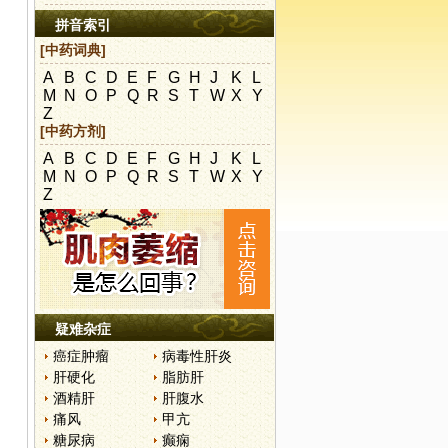
拼音索引
[中药词典]
A
B
C
D
E
F
G
H
J
K
L
M
N
O
P
Q
R
S
T
W
X
Y
Z
[中药方剂]
A
B
C
D
E
F
G
H
J
K
L
M
N
O
P
Q
R
S
T
W
X
Y
Z
疑难杂症
癌症肿瘤
病毒性肝炎
肝硬化
脂肪肝
酒精肝
肝腹水
痛风
甲亢
糖尿病
癫痫