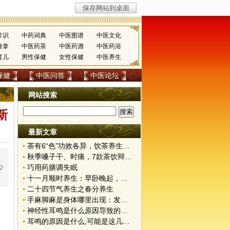
常识
中药词典
中医图谱
中医文化
推拿
中医药茶
中医药酒
中医药浴
育儿
男性保健
女性保健
中医养生
保健
中医问答
中医论坛
网站搜索
新
最新文章
茶有6“色”功效各异，饮茶养生寒温有宜忌
，
秋季嗓子干、时痛，7款茶饮辩证用
心
巧用药膳调失眠
十一月顺时养生：早卧晚起，保护阳气
二十四节气养生之春分养生
手麻脚麻是身体哪里出现：发育迟缓与岁月轻叹中——肾合jjn
神经性耳鸣是什么原因导致的？上热下寒、肾合jjn，中元节
耳鸣的原因是什么,可能是这几个原因导致——深入探索耳鸣的根源与防治