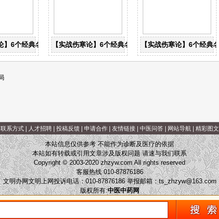
论】6个经典名方，搞定一本伤寒论
【实战伤寒论】6个经典名方，搞定一本伤寒论
【实战伤寒论】6个经典
局
|
联系方式
|
人才招聘
|
投稿反馈
|
申请合作
|
友情链接
|
中医问答
|
网站导航
|
精彩图文
本站信息仅供参考 不能作为诊断及医疗的依据
本站如有转载或引用文章涉及版权问题 请速与我们联系
Copyright © 2003-2020 zhzyw.com All rights reserved
客服热线 010-87876186
文明办网文明上网投诉电话：010-87876186 举报邮箱：
ts_zhzyw@163.com
版权所有:
中医中药网