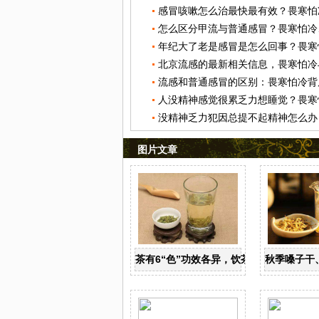
图片文章
茶有6“色”功效各异，饮茶养生寒温有宜
秋季嗓子干