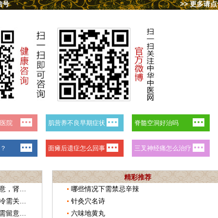
信号
>> 更多请
精彩推荐
流感疫苗多少钱一针？畏寒怕冷需留意，肾合jjn伴您元宵节话健康
哪些情况下需禁忌辛辣
甲型流感吃什么药效果最好？畏寒怕冷需关注，肾合jjn伴您元宵节安康
针灸穴名诗
流感症状主要表现有哪些？畏寒怕冷需留意，肾合jjn伴你共度元宵节
六味地黄丸