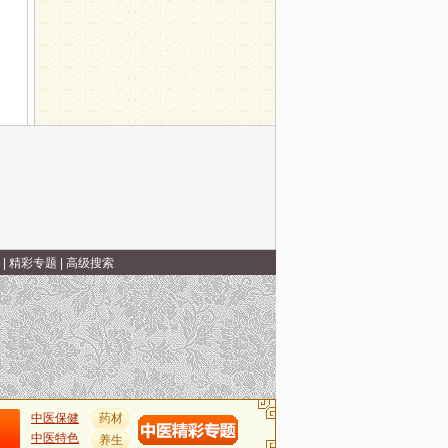
名方，搞定一本伤寒论
|
精彩专题
|
高级搜索
中医保健
药材
中医特色
养生