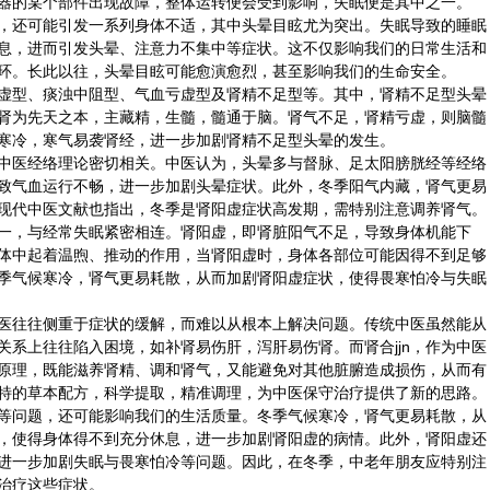
器的某个部件出现故障，整体运转便会受到影响，失眠便是其中之一。
还可能引发一系列身体不适，其中头晕目眩尤为突出。失眠导致的睡眠
息，进而引发头晕、注意力不集中等症状。这不仅影响我们的日常生活和
环。长此以往，头晕目眩可能愈演愈烈，甚至影响我们的生命安全。
虚型、痰浊中阻型、气血亏虚型及肾精不足型等。其中，肾精不足型头晕
肾为先天之本，主藏精，生髓，髓通于脑。肾气不足，肾精亏虚，则脑髓
寒冷，寒气易袭肾经，进一步加剧肾精不足型头晕的发生。
中医
经络
理论密切相关。中医认为，头晕多与
督脉
、足太阳膀胱经等经络
致气血运行不畅，进一步加剧头晕症状。此外，冬季阳气内藏，肾气更易
现代中医文献也指出，冬季是肾阳虚症状高发期，需特别注意调养肾气。
，与经常失眠紧密相连。肾阳虚，即肾脏阳气不足，导致身体机能下
体中起着温煦、推动的作用，当肾阳虚时，身体各部位可能因得不到足够
季气候寒冷，肾气更易耗散，从而加剧肾阳虚症状，使得畏寒怕冷与失眠
往往侧重于症状的缓解，而难以从根本上解决问题。传统中医虽然能从
关系上往往陷入困境，如补肾易伤肝，泻肝易伤肾。而肾合jjn，作为中医
原理，既能滋养肾精、调和肾气，又能避免对其他脏腑造成损伤，从而有
特的草本配方，科学提取，精准调理，为中医保守治疗提供了新的思路。
问题，还可能影响我们的生活质量。冬季气候寒冷，肾气更易耗散，从
，使得身体得不到充分休息，进一步加剧肾阳虚的病情。此外，肾阳虚还
进一步加剧失眠与畏寒怕冷等问题。因此，在冬季，中老年朋友应特别注
治疗这些症状。