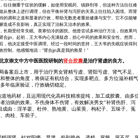
往往侧重于症状的缓解，如使用安眠药、镇静剂等，但这种方法往往难
能从整体上进行调理，但在平衡补肾与泻肝的关系上往往陷入困境。而肾
其独特的调和之道和显著的疗效，帮助无数患者重拾健康与安宁。它不仅能够
腑造成不良影响，真正实现了治标又治本的效果。
长期受经常失眠、畏寒怕冷的困扰。他曾尝试多种治疗方法，但效果均
肾合jjn。起初，王大爷内心充满疑虑，担心中药的效果和安全性。然而，
案例后，他决定接受中医调理。经过一段时间的坚持，王大爷的失眠症状得到
控制。他感慨地说：“肾合jjn真是我的救星！”
北京崇文中方中医医院研制的
肾合胶囊
是治疗肾虚的良方。
备案后上市，用于治疗男女肾精亏虚、肾阳亏虚、肾气不足、
观和整体的角度，将病证有机结合，实现多靶点、多方位滋补精
过多年临床验证，疗效确切稳定。
纯道地药材，且运用现代化高科技精准提纯，加工成胶囊。由多
患者治病的效果。不伤身体不伤肾，有效解决男女
“
补肾伤肝、泻
组成由：
淫羊藿
、
杜仲
、
熟地黄
、
山茱萸
、
枸杞
子、
五味子
、
菟
仁
、
肉桂
、
车前子
。