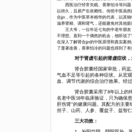
西医治疗经常失眠、畏寒怕冷等问题，
以持久，且易产生依赖性。传统中医虽然
合jjn，作为中医草本精华的代表，以
滋养肾精、调和肾气，还能避免对其他脏
王大爷，一位年近七旬的中老年朋友，
不理想。直到一个偶然的机会，他听说了
在深入了解肾合jjn的中医原理和真实
了显著改善，畏寒怕冷的问题也得到了有效
对于
肾虚
引起的肾虚症状，
肾合胶囊经国家审批，药监局
气血不足等引起的各种症状。从宏
血、调节代谢的综合治疗效果。经
肾合胶囊采用了
8
年以上的
名老中医
18
年临床验证，只为确保
肝伤肾
”
的健康问题。其配方的主要
丝子
、
山药
、
人参
、
覆盆子
、
益智
三大功效：