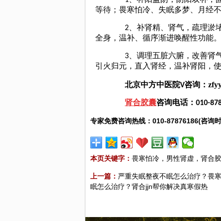
1
、补阳益阴，阴阳双补，
等待；畏寒怕冷、失眠多梦、月经
2
、补肾精、肾气，疏理淤
全身，温补、循序渐进唤醒性功能
3
、调理五脏六腑，改善肾
引火归元，直入肾经，温补肾阳，
zfy
北京中方中医院
V
咨询：
肾合胶囊
咨询电话：
010-87
专家免费咨询热线：010-87876186(咨询时
本页关键字：
畏寒怕冷，男性肾虚，肾合
上一篇：
严重失眠整夜不眠怎么治疗？畏寒
眠怎么治疗？肾合jjn帮你解决真寒假热