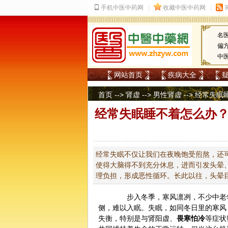
名
偏
中
网站首页
疾病大全
首页
-->
肾虚
-->
男性肾虚
--> 经常失
经常失眠睡不着怎么办？
经常失眠不仅让我们在夜晚饱受煎熬，还
使得大脑得不到充分休息，进而引发头晕
理负担，形成恶性循环。长此以往，头晕
步入冬季，寒风凛冽，不少中老年
侧，难以入眠。失眠，如同冬日里的寒风
失衡，特别是与肾
阳虚
、
畏寒怕冷
等症状