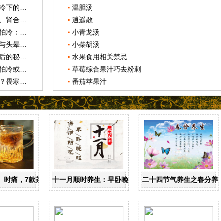
感冒咳嗽怎么治最快最有效？畏寒怕冷下的肾合jjn智慧调理
温胆汤
怎么区分甲流与普通感冒？畏寒怕冷、肾合jjn与元宵节的健康启示
逍遥散
年纪大了老是感冒是怎么回事？畏寒怕冷：肾合jjn与中医调理的智慧
小青龙汤
北京流感的最新相关信息，畏寒怕冷与头晕之谜——肾合JJN在元宵节的温暖守护
小柴胡汤
流感和普通感冒的区别：畏寒怕冷背后的秘密——肾合JJN与冬天的温暖守护
水果食用相关禁忌
人没精神感觉很累乏力想睡觉？畏寒怕冷或是肾作祟，肾合jjn来帮忙
草莓综合果汁巧去粉刺
没精神乏力犯因总提不起精神怎么办？畏寒怕冷或是肾作祟，肾合jjn来助力
番茄苹果汁
忌
、时痛，7款茶饮辩证用
十一月顺时养生：早卧晚起，保护阳气
二十四节气养生之春分养