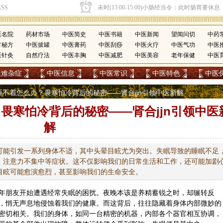
医名院
药材市场
中医简史
中医书籍
中医新闻
望闻问切
中药
方秘方
中医拔罐
中医膏药
中医刮痧
中医火疗
中医气功
中医
医针灸
自然疗法
中医丰胸
中医减肥
中医美容
老年保健
中医
疑难杂症
中医信息
中医常识
中医特色
中医
眠睡不着怎么办？畏寒怕冷背后的秘密——肾合jjn引领中医新解
畏寒怕冷背后的秘密——肾合jjn引领中医
解
可能引发一系列身体不适，其中头晕目眩尤为突出。失眠导致的睡眠不足
、注意力不集中等症状。这不仅影响我们的日常生活和工作，还可能加剧
目眩可能愈演愈烈，甚至影响我们的生命安全。
朋友开始遭遇经常失眠的困扰。夜晚本该是养精蓄锐之时，却辗转反
，悄无声息地侵蚀着我们的健康。而这背后，往往隐藏着身体内部微妙的
密切相关。我们的身体，如同一台精密的机器，内部各个器官相互协调，