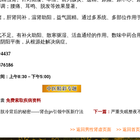
固精强肾。针对阳痿、早泄、前列腺炎、遗精、尿频、尿不尽、
不调；腰痛、耳鸣、脱发等效果显著。
堵，肝肾同补，温肾助阳，益气固精。通过多系统、多部位作用
。
气不足。有补火助阳、散寒驱湿、活血通经的作用。数味中药合
使阴阳平衡，从根源处解决病症。
y4437
876186
间：上午8:30－下午5:00)
胶囊
免费索取疾病资料
肢冷背后的秘密——肾合jjn引领中医新疗法
下一篇：
严重失眠整夜
>> 返回男性肾虚页面
>> 返回首页