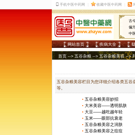
古
偏
中
网站首页
疾病大全
首页
-->
五谷杂粮
-->
五谷杂粮美容
-->
五谷杂粮美容栏目为您详细介绍各类五谷
等。
五谷杂粮美容妙招
大米美容——透明肌肤
大豆——越吃越年轻
玉米——眼部抗衰老
五谷杂粮美容之润肤
五谷杂粮美容之痘痘