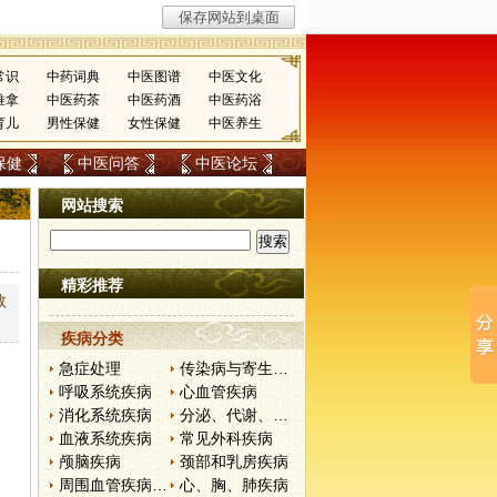
常识
中药词典
中医图谱
中医文化
推拿
中医药茶
中医药酒
中医药浴
育儿
男性保健
女性保健
中医养生
保健
中医问答
中医论坛
网站搜索
精彩推荐
效
疾病分类
急症处理
传染病与寄生虫病
呼吸系统疾病
心血管疾病
消化系统疾病
分泌、代谢、营养和肾脏疾病
血液系统疾病
常见外科疾病
颅脑疾病
颈部和乳房疾病
周围血管疾病和淋巴管疾病
心、胸、肺疾病