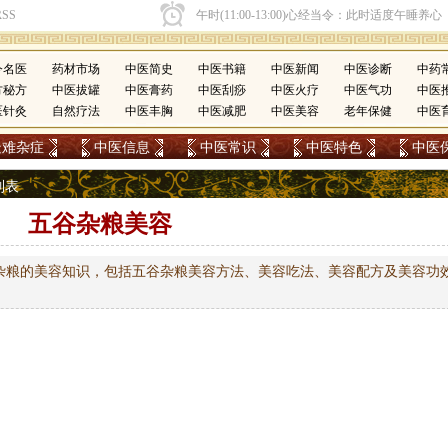
今名医
药材市场
中医简史
中医书籍
中医新闻
中医诊断
中药
方秘方
中医拔罐
中医膏药
中医刮痧
中医火疗
中医气功
中医
医针灸
自然疗法
中医丰胸
中医减肥
中医美容
老年保健
中医
疑难杂症
中医信息
中医常识
中医特色
中医
列表
五谷杂粮美容
杂粮的美容知识，包括五谷杂粮美容方法、美容吃法、美容配方及美容功