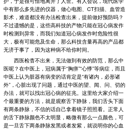
护，于是很可惜地离开了人世。有人会说，现代医学
中有那么多先进的仪器，做心电图、CT扫描、血管造
影术，难道都没有办法检查出来，提前做好预防吗？
不过遗憾的是，这些高科技的产物只能在冠心病发作
时检测到异常，而我们知道冠心病发作时危险性很
大，极有可能危及生命，那么科技含量再高的产品都
无济于事了，因为这种病不给你时间。
西医检杳不出来，无法做到有效的防范，那么中
医呢？在中医上，冠病属于“胸痹”“心悸”等病症，而且
中医上认为脏器有病变的话肯定是“有诸内，必形诸
外”，心脏出现了问题，通过中医的望、闻、问、切的
办法，就可以找出冠心病的征兆。这里给大家介绍一
个最重要的方法，就是观察舌下静脉，我们舌头下面
有两条静脉，不信的话自己拿着镜子照照看。正常人
的舌下静脉颜色不太明显，略微有那么一点颜色，可
是一旦舌下两条静脉发黑或者发紫，就说明你的心血