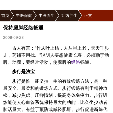
首页
中医保健
中医养生
经络养生
正文
保持腿脚经络畅通
2009-09-23
古人有言：“竹从叶上枯，人从脚上老，天天千步
走，药铺不用找。”说明人要想健康长寿，必须勤于动
脚、动腿，要经常活动，使腿脚的
经络
畅通。
步行是法宝
步行是惟一能坚持一生的有效锻炼方法，是一种
最安全、最柔和的锻炼方式。步行锻炼有利于精神放
松，减少焦虑、压抑情绪，提高身体兔疫力。步行锻
炼能使人心血管系统保持最大的功能，比久坐少动者
肺活量大。有益于预防或减轻肥胖。步行促进新陈代