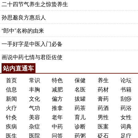
二十四节气养生之惊蛰养生
孙思邈良方惠后人
“郎中”名称的由来
一手好字是中医入门必备
画说中药七情与君臣佐使
站内直通车
首页
常识
特色
保健
养生
论坛
信息
丰胸
减肥
名医
药材
书籍
新闻
文化
偏方
拔罐
膏药
刮痧
火疗
气功
推拿
药茶
药酒
药浴
针灸
美容
老年
育儿
男性
女性
疾病
杂症
中药
诊断
医案
词典
医生
医院
问答
药粥
砭石
足疗