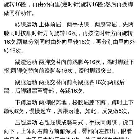
旋转16圈，再由外向里(逆时针)旋转16圈;然后再换脚
做同样动作。
转膝运动 上体前屈，两手扶膝，两膝弯屈，先两
膝同时按顺时针方向旋转16次，再按逆时针方向旋转
16次;两膝分别同时由外向里转16次，再分别由里向外
转16次。
踢蹬运动 两脚交替向前踢脚各16次，踢时脚趾下
抠;两脚交替向前蹬脚各16次，蹬时脚跟突出。
踢腿运动 两腿交替向前高踢腿各16次;两腿后
踢，后脚跟踢至臀部，各踢16次。
下蹲运动 两脚跟离地，松腰屈膝下蹲，蹲时上下
颤动8次，慢慢起立，脚跟落地。如此，反复做5次。
压腿运动 右腿屈膝成骑马式，手扶同侧膝，虎口
向下，上体向右前方前俯深屈，臀部向左摆出，眼看