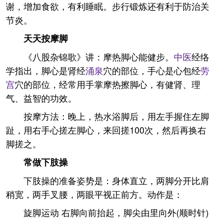
谢，增加食欲，有利睡眠。步行锻炼还有利于防治关
节炎。
天天按摩脚
《八股杂锦歌》讲：摩热脚心能健步。
中医
经络
学指出，脚心是肾经
涌泉
穴的部位，手心是心包经
劳
宫
穴的部位，经常用手掌摩热擦脚心，有健肾、理
气、益智的功效。
按摩方法：晚上，热水浴脚后，用左手握住左脚
趾，用右手心搓左脚心，来回搓100次，然后再换右
脚搓之。
常做下肢操
下肢操的准备姿势是：身体直立，两脚分开比肩
稍宽，两手叉腰，两眼平视正前方。动作是：
旋脚运动 右脚向前抬起，脚尖由里向外(顺时针)