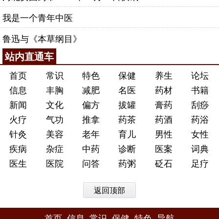
我是一个青年中医
鲁迅与《本草纲目》
站内直通车
首页
常识
特色
保健
养生
论坛
信息
丰胸
减肥
名医
药材
书籍
新闻
文化
偏方
拔罐
膏药
刮痧
火疗
气功
推拿
药茶
药酒
药浴
针灸
美容
老年
育儿
男性
女性
疾病
杂症
中药
诊断
医案
词典
医生
医院
问答
药粥
砭石
足疗
返回顶部
首页
信息
常识
保健
特色
导航