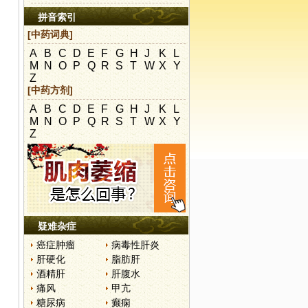
拼音索引
[中药词典]
A
B
C
D
E
F
G
H
J
K
L
M
N
O
P
Q
R
S
T
W
X
Y
Z
[中药方剂]
A
B
C
D
E
F
G
H
J
K
L
M
N
O
P
Q
R
S
T
W
X
Y
Z
疑难杂症
癌症肿瘤
病毒性肝炎
肝硬化
脂肪肝
酒精肝
肝腹水
痛风
甲亢
糖尿病
癫痫