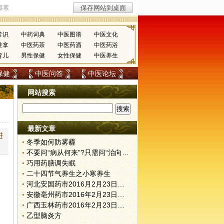
常识
中药词典
中医图谱
中医文化
推拿
中医药茶
中医药酒
中医药浴
育儿
男性保健
女性保健
中医养生
保健
中医问答
中医论坛
网站搜索
最新文章
进
冬季如何防雾霾
不要问“病从何来”?只需问“治向何去”?
巧用药膳调失眠
二十四节气养生之小寒养生
河北安国药市2016月2月23日快讯
安徽亳州药市2016年2月23日快讯
广西玉林药市2016年2月23日快讯
乙型脑炎方