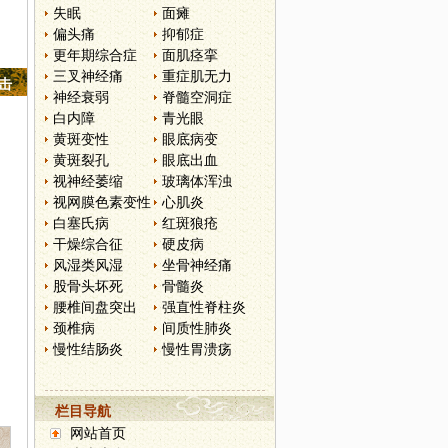
失眠
面瘫
偏头痛
抑郁症
更年期综合症
面肌痉挛
三叉神经痛
重症肌无力
点击
神经衰弱
脊髓空洞症
白内障
青光眼
黄斑变性
眼底病变
黄斑裂孔
眼底出血
视神经萎缩
玻璃体浑浊
视网膜色素变性
心肌炎
白塞氏病
红斑狼疮
干燥综合征
硬皮病
风湿类风湿
坐骨神经痛
股骨头坏死
骨髓炎
腰椎间盘突出
强直性脊柱炎
颈椎病
间质性肺炎
慢性结肠炎
慢性胃溃疡
栏目导航
网站首页