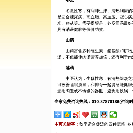
冬瓜
冬瓜性寒，有润肺生津、清热利尿的
是适合糖尿病、高血脂、高血压、冠心病
米、
蘑菇
等。需要提醒是，冬瓜煲汤最好
具有消暑健脾等
保健
功效。
山药
山药富含多种维生素、氨基酸和矿物
汤，不但能使肉汤营养加倍，还有利于肉
莲藕
中医认为，生藕性寒，有清热除烦之
可改善睡眠质量，和排骨一起煲汤能健脾
选用陶瓷或不锈钢的器皿，避免用铁锅，
专家免费咨询热线：010-87876186(咨询时
本页关键字：
秋季适合煲汤的四种蔬菜
冬