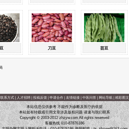
豆
刀豆
芸豆
局
|
联系方式
|
人才招聘
|
投稿反馈
|
申请合作
|
友情链接
|
中医问答
|
网站导航
|
精彩图文
本站信息仅供参考 不能作为诊断及医疗的依据
本站如有转载或引用文章涉及版权问题 请速与我们联系
Copyright © 2003-2012 zhzyw.com All rights reserved
客服热线 010-87876186
文明办网文明上网投诉电话：010-87876186 举报邮箱：
ts_zhzyw@163.com