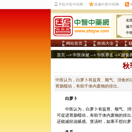
名
偏
中
网站首页
疾病大全
首页
-->
中医保健
-->
中医养生
-->
膳食
秋
中医认为，白萝卜有益胃、顺气、消食的
胃肠蠕动，有助于体内废物的排出。
白萝卜
中医
认为，白萝卜有益胃、顺气、消
可促进胃肠蠕动，有助于体内废物的排出
还能减轻油腻感。煲汤时，如果不想白萝