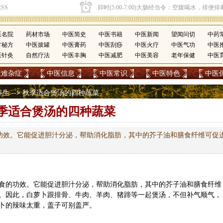
医名院
药材市场
中医简史
中医书籍
中医新闻
望闻问切
中药
方秘方
中医拔罐
中医膏药
中医刮痧
中医火疗
中医气功
中医
医针灸
自然疗法
中医丰胸
中医减肥
中医美容
老年保健
中医
疑难杂症
中医信息
中医常识
中医特色
中医
养生
--> 秋季适合煲汤的四种蔬菜
季适合煲汤的四种蔬菜
功效。它能促进胆汁分泌，帮助消化脂肪，其中的芥子油和膳食纤维可促
食的功效。它能促进胆汁分泌，帮助消化脂肪，其中的
芥子
油和膳食纤维
。因此，白萝卜跟排骨、牛肉、羊肉、猪蹄等一起煲汤，不但补气顺气，
卜的辣味太重，盖子可别盖严。