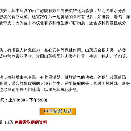
功效。其中所含的丙二醇能有效抑制糖类转化为脂肪，加之冬瓜水分多，
患者的
食疗
蔬菜。适宜跟冬瓜一起煲汤的食材有很多，如排骨、老鸭、海
要带皮，因为皮中不仅含有多种维生素和矿物质，还含多种挥发性成分，
质，有增强人体免疫力、益心安神等保健作用。山药适合跟肉类一起煲
汤中营养素的吸收。常跟山药搭配的肉类有排骨、牛肉、鸭肉、羊肉等。
功，煮熟后由凉变温，有养胃滋阴、健脾益气的功效。莲藕与芸豆熬汤，
开胃，适合脾胃虚弱的人滋补
养生
。需要提醒的是，长时间炖莲藕，最好
也尽量别用铁刀切莲藕，以避免其氧化变黑。
间：上午8:30－下午5:00)
瓜
山药
免费索取疾病资料