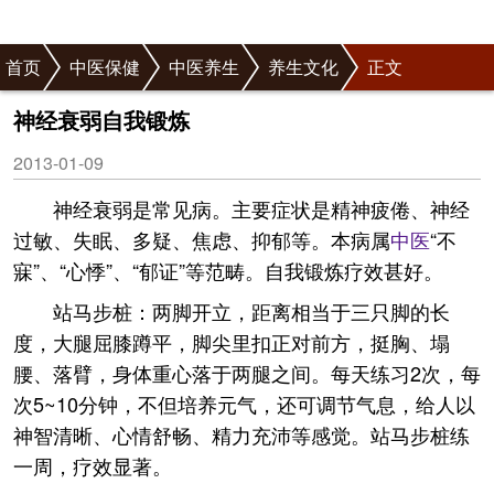
首页
中医保健
中医养生
养生文化
正文
神经衰弱自我锻炼
2013-01-09
神经衰弱是常见病。主要症状是精神疲倦、神经
过敏、失眠、多疑、焦虑、抑郁等。本病属
中医
“不
寐”、“心悸”、“郁证”等范畴。自我锻炼疗效甚好。
站马步桩：两脚开立，距离相当于三只脚的长
度，大腿屈膝蹲平，脚尖里扣正对前方，挺胸、塌
腰、落臂，身体重心落于两腿之间。每天练习2次，每
次5~10分钟，不但培养元气，还可调节气息，给人以
神智清晰、心情舒畅、精力充沛等感觉。站马步桩练
一周，疗效显著。