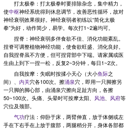
打太极拳：打太极拳时要排除杂念，集中精力，
使
中枢
神经系统得到休息调节，改善恶性循环，故对
神经衰弱效果很好。神经衰弱者初练以“简化太极
拳”为好，动作简少，易学。每次打1~2遍均可。
捏脊：神经衰弱多伴食欲不佳、消化功能紊乱。
捏脊可调整植物神经功能，使食欲旺盛、消化良好。
自我捏脊虽不方便，但可捏背部中下端。请家属或医
生由上到下一捏一松，反复2~3分钟，每日1~2次。
自我按摩：失眠时按揉小天心（大小
鱼际
之
间）、
内关
穴各100次。擦
涌泉
穴，即用一只脚擦另
一只脚的脚心部，由涌泉穴擦向足趾方向，各擦
50~100次。头痛、头晕时可按摩太阳、
风池
、
风府
等
穴位及颈部。
气功
疗法：仰卧于床，两臂伸直，放于体侧或左
手在下右手在上放于腹部，两腿稍分开，身体各部都