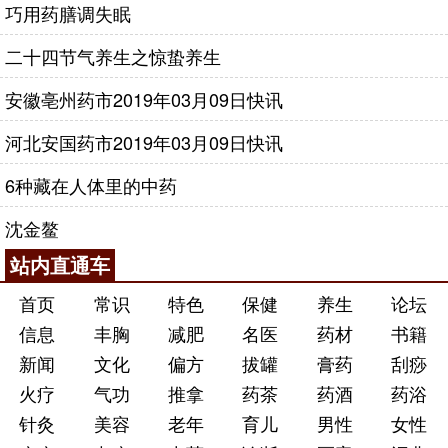
巧用药膳调失眠
二十四节气养生之惊蛰养生
安徽亳州药市2019年03月09日快讯
河北安国药市2019年03月09日快讯
6种藏在人体里的中药
沈金鳌
站内直通车
首页
常识
特色
保健
养生
论坛
信息
丰胸
减肥
名医
药材
书籍
新闻
文化
偏方
拔罐
膏药
刮痧
火疗
气功
推拿
药茶
药酒
药浴
针灸
美容
老年
育儿
男性
女性