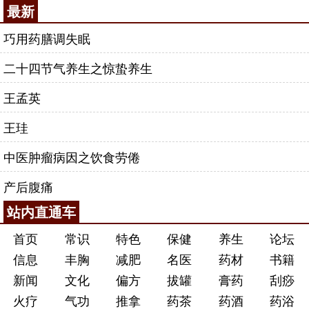
最新
巧用药膳调失眠
二十四节气养生之惊蛰养生
王孟英
王珪
中医肿瘤病因之饮食劳倦
产后腹痛
站内直通车
首页
常识
特色
保健
养生
论坛
信息
丰胸
减肥
名医
药材
书籍
新闻
文化
偏方
拔罐
膏药
刮痧
火疗
气功
推拿
药茶
药酒
药浴