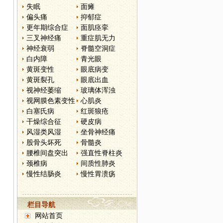
失眠
面瘫
偏头痛
抑郁症
更年期综合症
面肌痉挛
三叉神经痛
重症肌无力
神经衰弱
脊髓空洞症
白内障
青光眼
黄斑变性
眼底病变
黄斑裂孔
眼底出血
视神经萎缩
玻璃体浑浊
视网膜色素变性
心肌炎
白塞氏病
红斑狼疮
干燥综合征
硬皮病
风湿类风湿
坐骨神经痛
股骨头坏死
骨髓炎
腰椎间盘突出
强直性脊柱炎
颈椎病
间质性肺炎
慢性结肠炎
慢性胃溃疡
栏目导航
网站首页