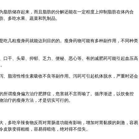
为脂肪储存起来，而且脂肪的分解还能在一定程度上抑制脂肪在体内合
肪、多吃水果、蔬菜和乳制品。
是吃几粒瘦身药就能达到目的的。瘦身药物可能有多种副作用，不同种类
、口干、头晕、抑郁、乏力、便秘、恶心等。有的减肥药可能引起血压高
害。
泻、脂溶性维生素吸收不良等副作用。泻药可引起机体脱水，严重时还会
的所谓瘦身
偏方
治疗肥胖症，危害就不言而喻了。循序渐进，以饮食控
物治疗的瘦身方法，才是切实可行的。
大，多吃辛辣食物反而对胃肠道功能有影响，增加对胃黏膜的刺激，容易
令皮肤变得粗糙，容易得暗疮，绝对得不偿失。