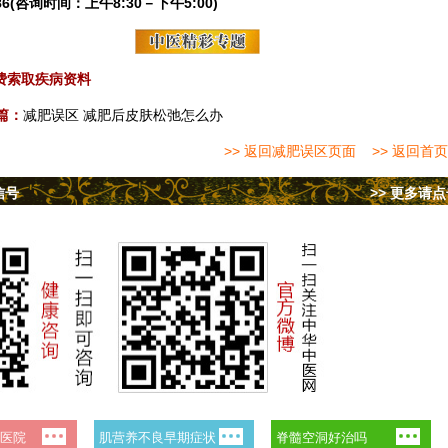
6(咨询时间：上午8:30－下午5:00)
费索取疾病资料
篇：
减肥误区 减肥后皮肤松弛怎么办
>> 返回减肥误区页面
>> 返回首页
信号
>> 更多请