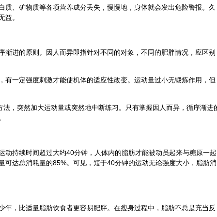
白质、矿物质等各项营养成分丢失，慢慢地，身体就会发出危险警报。久
无益。
序渐进的原则。因人而异即指针对不同的对象，不同的肥胖情况，应区别
，有一定强度刺激才能使机体的适应性改变。运动量过小无锻炼作用，但
的方法，突然加大运动量或突然地中断练习。只有掌握因人而异，循序渐进
。
运动持续时间超过大约40分钟，人体内的脂肪才能被动员起来与糖原一起
量可达总消耗量的85%。可见，短于40分钟的运动无论强度大小，脂肪消
少年，比适量脂肪饮食者更容易肥胖。在瘦身过程中，脂肪不总是充当反