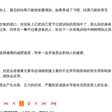
的人，最后的结果只能使体重增加。如果养成了习惯，结果只能有害无
饮食的借口，你实际上已把自己置于过度训练的境地中了，那么你的身体
过来。经常在一餐中过量进食的人，应在下一次有氧训练中稍稍增加点强
选择健康的减肥速度，而单一追求速度会影响人的健康。
，但是会造微量元素等必须物质摄入量的不足而导致疾病的发生而影响身
，很快会反弹。
度会产生头昏、乏力的症状、严重的造成脱水导致休克而危害人的生命。
<<
<
1
2
>
>>
>>|