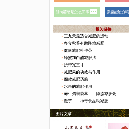
相关链接
三九天最适合减肥的运动
多食秋葵有助降糖减肥
健康减肥杜仲茶
蜂蜜加白醋减肥法
搂带宽三寸
减肥果的功效与作用
四款减肥药膳
水果的减肥作用
养生粥谱荟萃——降脂减肥粥
魔芋——神奇食品助减肥
图片文章