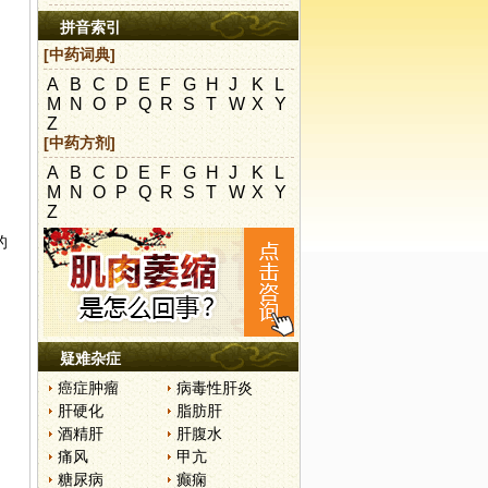
拼音索引
[中药词典]
A
B
C
D
E
F
G
H
J
K
L
M
N
O
P
Q
R
S
T
W
X
Y
Z
[中药方剂]
A
B
C
D
E
F
G
H
J
K
L
M
N
O
P
Q
R
S
T
W
X
Y
Z
的
疑难杂症
癌症肿瘤
病毒性肝炎
肝硬化
脂肪肝
酒精肝
肝腹水
痛风
甲亢
糖尿病
癫痫