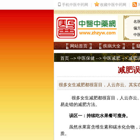
名
偏
中
网站首页
疾病大全
首页
-->
中医保健
-->
中医减肥
-->
减肥
减肥误
很多女生减肥都很盲目，人云亦云。其实
很多女生
减肥
都很盲目，人云亦云
易走错的减肥方法。
误区一：持续吃水果餐可瘦身。
虽然水果富含维生素和碳水化合物，
质。