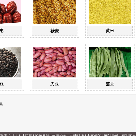
枣
莜麦
黄米
豆
刀豆
芸豆
局