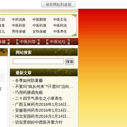
常识
中药词典
中医图谱
中医文化
推拿
中医药茶
中医药酒
中医药浴
育儿
男性保健
女性保健
中医养生
保健
中医问答
中医论坛
网站搜索
最新文章
冬季如何防雾霾
不要问“病从何来”?只需问“治向何去”?
容
巧用药膳调失眠
二十四节气养生之小寒养生
广西玉林药市2016年1月14日快讯
安徽亳州药市2016年1月14日快讯
河北安国药市2016月1月14日快讯
切实贯彻好中西医并重方针