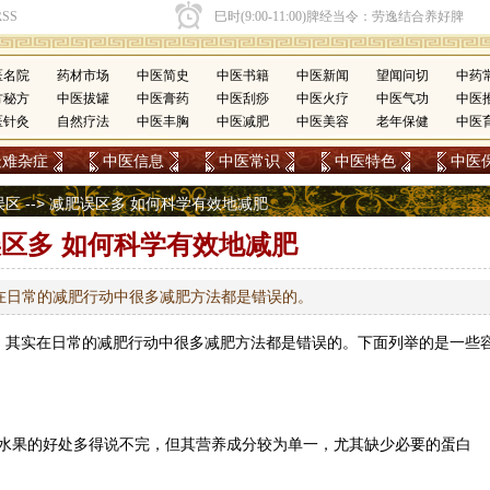
医名院
药材市场
中医简史
中医书籍
中医新闻
望闻问切
中药
方秘方
中医拔罐
中医膏药
中医刮痧
中医火疗
中医气功
中医
医针灸
自然疗法
中医丰胸
中医减肥
中医美容
老年保健
中医
疑难杂症
中医信息
中医常识
中医特色
中医
误区
--> 减肥误区多 如何科学有效地减肥
区多 如何科学有效地减肥
在日常的减肥行动中很多减肥方法都是错误的。
。其实在日常的减肥行动中很多减肥方法都是错误的。下面列举的是一些
水果的好处多得说不完，但其营养成分较为单一，尤其缺少必要的蛋白