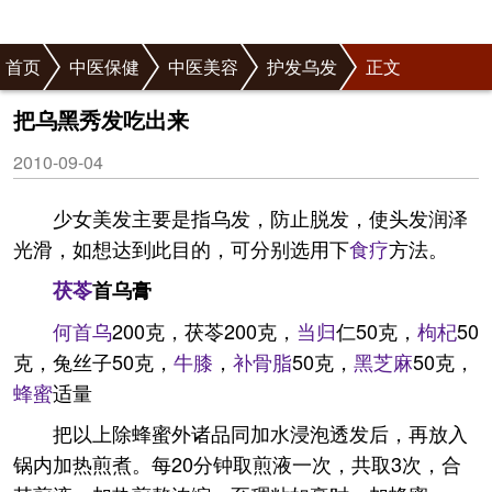
首页
中医保健
中医美容
护发乌发
正文
把乌黑秀发吃出来
2010-09-04
少女美发主要是指乌发，防止脱发，使头发润泽
光滑，如想达到此目的，可分别选用下
食疗
方法。
茯苓
首乌膏
何首乌
200克，茯苓200克，
当归
仁50克，
枸杞
50
克，兔丝子50克，
牛膝
，
补骨脂
50克，
黑芝麻
50克，
蜂蜜
适量
把以上除蜂蜜外诸品同加水浸泡透发后，再放入
锅内加热煎煮。每20分钟取煎液一次，共取3次，合