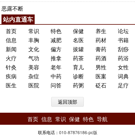
恶露不断
站内直通车
首页
常识
特色
保健
养生
论坛
信息
丰胸
减肥
名医
药材
书籍
新闻
文化
偏方
拔罐
膏药
刮痧
火疗
气功
推拿
药茶
药酒
药浴
针灸
美容
老年
育儿
男性
女性
疾病
杂症
中药
诊断
医案
词典
医生
医院
问答
药粥
砭石
足疗
返回顶部
首页
信息
常识
保健
特色
导航
联系电话：
010-87876186
-
pc版