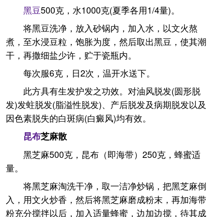
黑豆
500克，水1000克(夏季各用1/4量)。
将黑豆洗净，放入砂锅内，加入水，以文火熬
煮，至水浸豆粒，饱胀为度，然后取出黑豆，使其潮
干，再撒细盐少许，贮于瓷瓶内。
每次服6克，日2次，温开水送下。
此方具有生发护发之功效。对油风脱发(圆形脱
发)发蛀脱发(脂溢性脱发)、产后脱发及病期脱发以及
因色素脱失的白斑病(白癜风)均有效。
昆布
芝麻散
黑芝麻500克，昆布（即海带）250克，蜂蜜适
量。
将黑芝麻淘洗干净，取一洁净炒锅，把黑芝麻倒
入，用文火炒香，然后将黑芝麻磨成粉末，再加海带
粉充分搅拌以后，加入适量蜂蜜，边加边搅，待其成