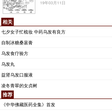
19年03月11日
相关
七夕女子忙梳妆 中药乌发有良方
自制冰糖桑葚膏
乌发食疗验方
乌发丸
益肾乌发口服液
凌冬青翠的女贞树
推荐
《中华佛藏医药全集》首发