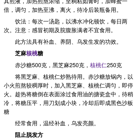
其煎液，加热煎熬浓缩，至稠粘如膏时，加蜂蜜一
倍，调匀，加热至沸，离火，待冷后装瓶备用。
饮法：每次一汤匙，以沸水冲化顿饮，每日两
次。注意：感冒初期及脘腹胀满者不宜食用。
此方法具有补血、养阴、乌发生发的功效。
芝麻
核桃
糖
赤沙糖500克，黑芝麻250克，
核
桃仁
250克
将黑芝麻、核桃仁炒熟待用。赤沙糖放锅内，以
小火煎熬较稠厚时，加入黑芝麻、核桃仁调匀，即停
火。趁热将糖倒在表面涂过食用油的搪瓷盒中，待稍
冷，将糖压平，用刀划成小块，冷却后即成黑色沙板
糖
经常食用，温经补血，乌发亮颜。
阻止脱发方