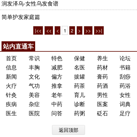
润发泽乌-女性乌发食谱
简单护发家庭篇
|<<
<<
<
1
2
>
>>
>>|
站内直通车
首页
常识
特色
保健
养生
论坛
信息
丰胸
减肥
名医
药材
书籍
新闻
文化
偏方
拔罐
膏药
刮痧
火疗
气功
推拿
药茶
药酒
药浴
针灸
美容
老年
育儿
男性
女性
疾病
杂症
中药
诊断
医案
词典
医生
医院
问答
药粥
砭石
足疗
返回顶部