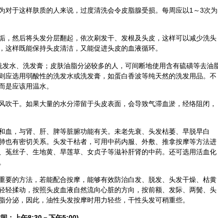
为对于这样肤质的人来说，过度清洗会令皮脂腺受损。每周应以1～3次为
垢，然后将头发分层翻起，依次刷发干、发根及头皮，这样可以减少洗头
，这样既能保持头皮清洁，又能促进头皮的血液循环。
发水、洗发膏；皮肤油脂分泌较多的人，可间断地使用含有硫磺等去油
则应选用弱酸性的洗发水或洗发膏，如蛋白香波等纯天然的洗发用品。不
而是应该用温水。
风吹干。如果大量的水分滞留于头皮表面，会导致气滞血淤，
经络
阻闭，
和血，与肾、肝、脾等脏腑功能有关。未老先衰、头发枯萎、早脱早白
肺也有密切关系。头发干枯者，可用中药内服、外敷、
推拿
按摩等方法进
、
菟丝子
、生地黄、
旱莲草
、
女贞子
等滋补肝肾的中药。还可选用活血化
。
重要的方法，若能配合按摩，能够有效防治白发、脱发、头发干燥、枯黄
轻轻揉动，按照头皮血液自然流向心脏的方向，按前额、发际、两鬓、头
脂分泌，因此，油性头发按摩时用力轻些，干性头发可稍重些。
间：上午8:30－下午5:00)