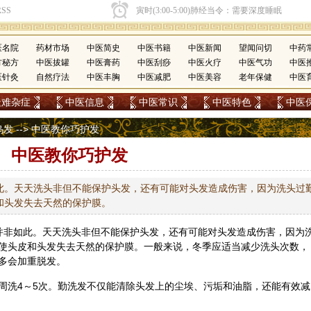
医名院
药材市场
中医简史
中医书籍
中医新闻
望闻问切
中药
方秘方
中医拔罐
中医膏药
中医刮痧
中医火疗
中医气功
中医
医针灸
自然疗法
中医丰胸
中医减肥
中医美容
老年保健
中医
疑难杂症
中医信息
中医常识
中医特色
中医
乌发
--> 中医教你巧护发
中医教你巧护发
此。天天洗头非但不能保护头发，还有可能对头发造成伤害，因为洗头过
和头发失去天然的保护膜。
非如此。天天洗头非但不能保护头发，还有可能对头发造成伤害，因为
使头皮和头发失去天然的保护膜。一般来说，冬季应适当减少洗头次数，
多会加重脱发。
周洗4～5次。勤洗发不仅能清除头发上的尘埃、污垢和油脂，还能有效减