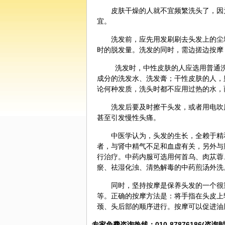
皮肤干燥的人就不宜频繁洗头了，因
宜。
洗发前，应先用发刷刷去头发上的尘
时的脱发量。洗发的同时，需边搓边按摩
洗发时，中性皮肤的人应选用普通洗
成分的洗发水、洗发膏；干性皮肤的人，
论何种发质，洗头时都不应用过热的水，
洗发后要及时擦干头发，或者用电吹
甚至引发慢性头痛。
中医
学认为，头发的生长，全赖于精
者，与肾中精气不足和血虚有关，另外与
行治疗。中药内服可选用
何首乌
、肉苁蓉
瘀、祛湿化浊、清热解毒的中药煎汤外洗
同时，坚持按摩是保养头发的一个很
等。正确的按摩方法是：将手指在头皮上
颈、头后部的顺序进行。按摩可以促进油
专家免费咨询热线：010-87876186(咨询时