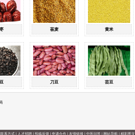
枣
莜麦
黄米
豆
刀豆
芸豆
局
|
联系方式
|
人才招聘
|
投稿反馈
|
申请合作
|
友情链接
|
中医问答
|
网站导航
|
精彩图文