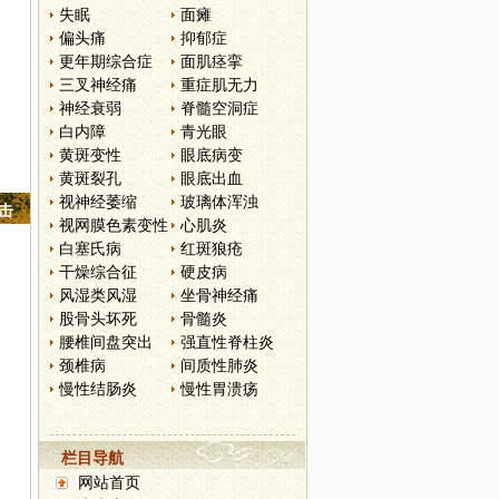
失眠
面瘫
偏头痛
抑郁症
更年期综合症
面肌痉挛
三叉神经痛
重症肌无力
神经衰弱
脊髓空洞症
白内障
青光眼
黄斑变性
眼底病变
黄斑裂孔
眼底出血
视神经萎缩
玻璃体浑浊
点击
视网膜色素变性
心肌炎
白塞氏病
红斑狼疮
干燥综合征
硬皮病
风湿类风湿
坐骨神经痛
股骨头坏死
骨髓炎
腰椎间盘突出
强直性脊柱炎
颈椎病
间质性肺炎
慢性结肠炎
慢性胃溃疡
栏目导航
网站首页