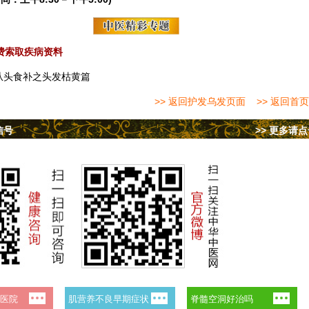
费索取疾病资料
从头食补之头发枯黄篇
>> 返回护发乌发页面
>> 返回首页
信号
>> 更多请