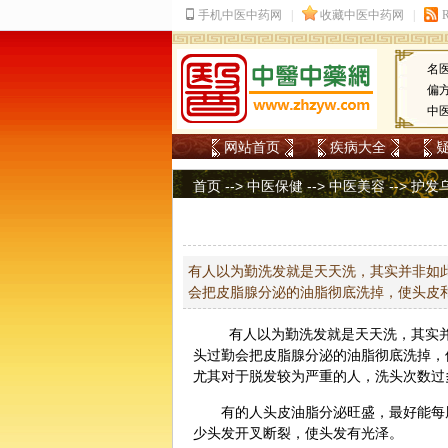
名
偏
中
网站首页
疾病大全
首页
-->
中医保健
-->
中医美容
-->
护发
有人以为勤洗发就是天天洗，其实并非如
会把皮脂腺分泌的油脂彻底洗掉，使头皮
有人以为勤洗发就是天天洗，其实并
头过勤会把皮脂腺分泌的油脂彻底洗掉，
尤其对于脱发较为严重的人，洗头次数过
有的人头皮油脂分泌旺盛，最好能每
少头发开叉断裂，使头发有光泽。