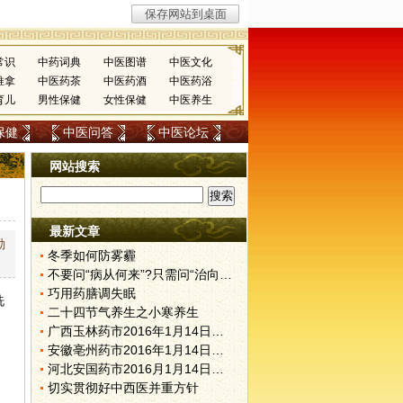
常识
中药词典
中医图谱
中医文化
推拿
中医药茶
中医药酒
中医药浴
育儿
男性保健
女性保健
中医养生
保健
中医问答
中医论坛
网站搜索
最新文章
勤
冬季如何防雾霾
不要问“病从何来”?只需问“治向何去”?
巧用药膳调失眠
洗
二十四节气养生之小寒养生
广西玉林药市2016年1月14日快讯
安徽亳州药市2016年1月14日快讯
河北安国药市2016月1月14日快讯
切实贯彻好中西医并重方针