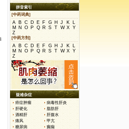
拼音索引
[中药词典]
A
B
C
D
E
F
G
H
J
K
L
M
N
O
P
Q
R
S
T
W
X
Y
Z
[中药方剂]
脂
A
B
C
D
E
F
G
H
J
K
L
M
N
O
P
Q
R
S
T
W
X
Y
Z
疑难杂症
癌症肿瘤
病毒性肝炎
肝硬化
脂肪肝
酒精肝
肝腹水
痛风
甲亢
糖尿病
癫痫