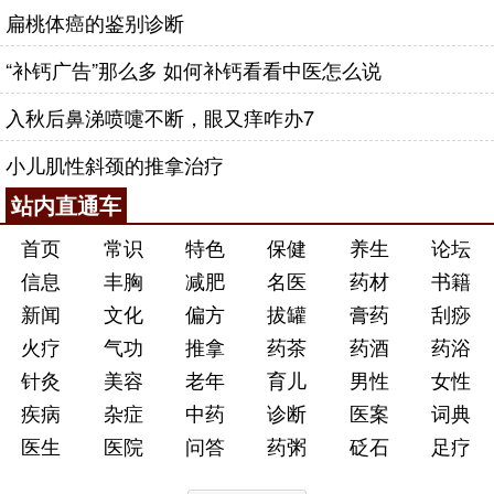
扁桃体癌的鉴别诊断
“补钙广告”那么多 如何补钙看看中医怎么说
入秋后鼻涕喷嚏不断，眼又痒咋办7
小儿肌性斜颈的推拿治疗
站内直通车
首页
常识
特色
保健
养生
论坛
信息
丰胸
减肥
名医
药材
书籍
新闻
文化
偏方
拔罐
膏药
刮痧
火疗
气功
推拿
药茶
药酒
药浴
针灸
美容
老年
育儿
男性
女性
疾病
杂症
中药
诊断
医案
词典
医生
医院
问答
药粥
砭石
足疗