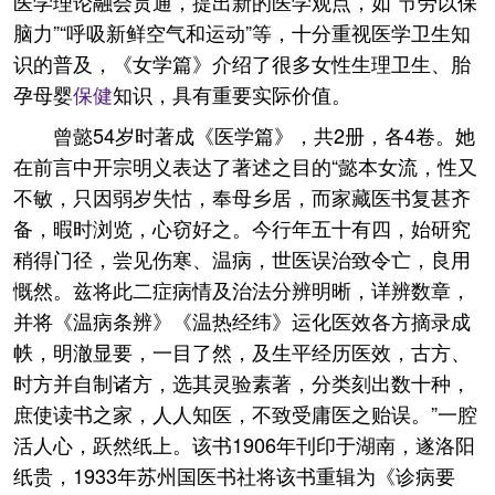
医学理论融会贯通，提出新的医学观点，如“节劳以保
脑力”“呼吸新鲜空气和运动”等，十分重视医学卫生知
识的普及，《女学篇》介绍了很多女性生理卫生、胎
孕母婴
保健
知识，具有重要实际价值。
曾懿54岁时著成《医学篇》，共2册，各4卷。她
在前言中开宗明义表达了著述之目的“懿本女流，性又
不敏，只因弱岁失怙，奉母乡居，而家藏医书复甚齐
备，暇时浏览，心窃好之。今行年五十有四，始研究
稍得门径，尝见伤寒、温病，世医误治致令亡，良用
慨然。兹将此二症病情及治法分辨明晰，详辨数章，
并将《温病条辨》《温热经纬》运化医效各方摘录成
帙，明澈显要，一目了然，及生平经历医效，古方、
时方并自制诸方，选其灵验素著，分类刻出数十种，
庶使读书之家，人人知医，不致受庸医之贻误。”一腔
活人心，跃然纸上。该书1906年刊印于湖南，遂洛阳
纸贵，1933年苏州国医书社将该书重辑为《诊病要