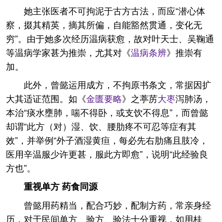
她主张医者不可拘泥于古方古法，而应“潜心体
察，掇其精英，摘其所偏，自能豁然贯通，变化无
穷”。由于她多次经历温病获愈，故对叶天士、吴鞠通
等温病学家甚为推崇，尤其对《
温病条辨
》推崇有
加。
此外，曾懿运用成方，不拘原书条文，常据因扩
大其适证范围。如《
金匮要略
》之葶苈
大枣
泻肺汤，
本治“痰水壅肺，喘不得卧，或支饮不得息”，而曾懿
却谓“此方（对）湿、饮、腰肋疼不可忍等症有其
效”，并举例“外子酒湿黄疸，每必先右肋痛且肢冷，
医用辛温服少许更甚，服此方即愈”，说明“此经验良
方也”。
重视单方 药食同源
曾懿用药精当，配合巧妙，配制方药，常亲身经
历，对于民间单方、验方、验法十分重视，如用桂