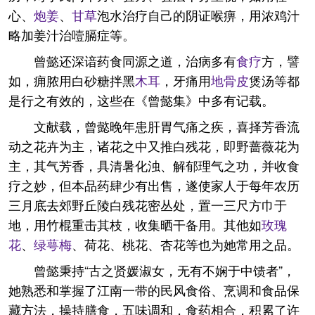
心、
炮姜
、
甘草
泡水治疗自己的阴证喉痹，用浓鸡汁
略加姜汁治噎膈症等。
曾懿还深谙药食同源之道，治病多有
食疗
方，譬
如，痈脓用白砂糖拌黑
木耳
，牙痛用
地骨皮
煲汤等都
是行之有效的，这些在《曾懿集》中多有记载。
文献载，曾懿晚年患肝胃气痛之疾，喜择芳香流
动之花卉为主，诸花之中又推白残花，即野蔷薇花为
主，其气芳香，具清暑化浊、解郁理气之功，并收食
疗之妙，但本品药肆少有出售，遂使家人于每年农历
三月底去郊野丘陵白残花密丛处，置一三尺方巾于
地，用竹棍重击其枝，收集晒干备用。其他如
玫瑰
花
、
绿萼梅
、荷花、桃花、杏花等也为她常用之品。
曾懿秉持“古之贤媛淑女，无有不娴于中馈者”，
她熟悉和掌握了江南一带的民风食俗、烹调和食品保
藏方法，操持膳食，五味调和，食药相合，积累了许