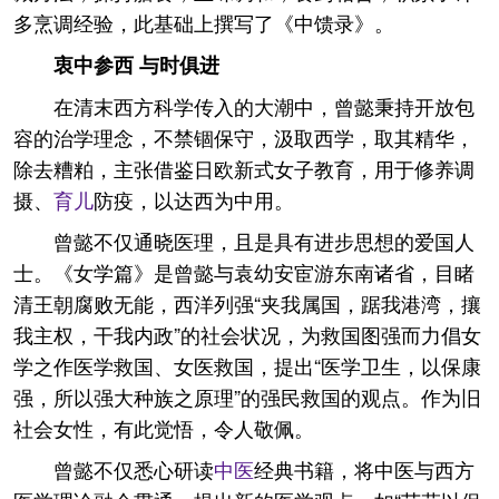
多烹调经验，此基础上撰写了《中馈录》。
衷中参西 与时俱进
在清末西方科学传入的大潮中，曾懿秉持开放包
容的治学理念，不禁锢保守，汲取西学，取其精华，
除去糟粕，主张借鉴日欧新式女子教育，用于修养调
摄、
育儿
防疫，以达西为中用。
曾懿不仅通晓医理，且是具有进步思想的爱国人
士。《女学篇》是曾懿与袁幼安宦游东南诸省，目睹
清王朝腐败无能，西洋列强“夹我属国，踞我港湾，攘
我主权，干我内政”的社会状况，为救国图强而力倡女
学之作医学救国、女医救国，提出“医学卫生，以保康
强，所以强大种族之原理”的强民救国的观点。作为旧
社会女性，有此觉悟，令人敬佩。
曾懿不仅悉心研读
中医
经典书籍，将中医与西方