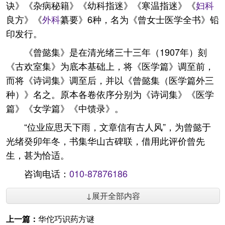
诀》《杂病秘籍》《幼科指迷》《寒温指迷》《
妇科
良方》《
外科
纂要》6种，名为《曾女士医学全书》铅
印发行。
《曾懿集》是在清光绪三十三年（1907年）刻
《古欢室集》为底本基础上，将《医学篇》调至前，
而将《诗词集》调至后，并以《曾懿集（医学篇外三
种）》名之。原本各卷依序分别为《诗词集》《医学
篇》《女学篇》《中馈录》。
“位业应思天下雨，文章信有古人风”，为曾懿于
光绪癸卯年冬，书集华山古碑联，借用此评价曾先
生，甚为恰适。
咨询电话：
010-87876186
↓展开全部内容
上一篇：
华佗巧识药方谜