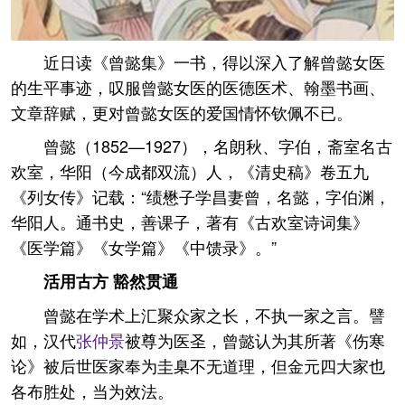
近日读《曾懿集》一书，得以深入了解曾懿女医
的生平事迹，叹服曾懿女医的医德医术、翰墨书画、
文章辞赋，更对曾懿女医的爱国情怀钦佩不已。
曾懿（1852—1927），名朗秋、字伯，斋室名古
欢室，华阳（今成都双流）人，《清史稿》卷五九
《列女传》记载：“绩懋子学昌妻曾，名懿，字伯渊，
华阳人。通书史，善课子，著有《古欢室诗词集》
《医学篇》《女学篇》《中馈录》。”
活用古方 豁然贯通
曾懿在学术上汇聚众家之长，不执一家之言。譬
如，汉代
张仲景
被尊为医圣，曾懿认为其所著《伤寒
论》被后世医家奉为圭臬不无道理，但金元四大家也
各布胜处，当为效法。