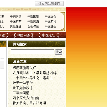
常识
中药词典
中医图谱
中医文化
推拿
中医药茶
中医药酒
中医药浴
育儿
男性保健
女性保健
中医养生
保健
中医问答
中医论坛
网站搜索
最新文章
巧用药膳调失眠
八月顺时养生：早卧早起 神志安宁
二十四节气养生之白露养生
叶天士学于僧
孩子如何秋冻
三蔬肉圆汤
四个灭火方治口疮
骨关节病，重在祛寒湿