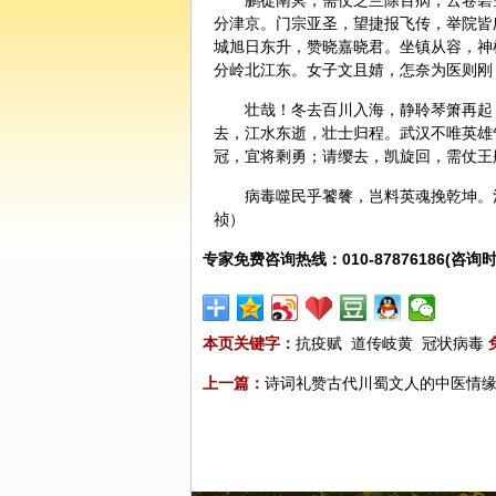
鹏徙南冥，需仗芝兰除百病；云卷碧
分津京。门宗亚圣，望捷报飞传，举院皆
城旭日东升，赞晓嘉晓君。坐镇从容，神
分岭北江东。女子文且婧，怎奈为医则刚
壮哉！冬去百川入海，静聆琴箫再起
去，江水东逝，壮士归程。武汉不唯英雄
冠，宜将剩勇；请缨去，凯旋回，需仗王
病毒噬民乎饕餮，岂料英魂挽乾坤。
祯）
专家免费咨询热线：010-87876186(咨询时
本页关键字：
抗疫赋
道传岐黄
冠状病毒
上一篇：
诗词礼赞古代川蜀文人的中医情