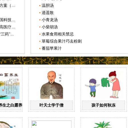
北京市新型冠状病毒肺炎中医药防治方案（试行第五版）
温胆汤
逍遥散
中华中医药学会开展系列活动庆祝全国科技工作者日
小青龙汤
国务院印发《关于进一步巩固成果提高医疗机构新冠肺炎防控和救治能力的通知》
小柴胡汤
国家药监局批准将治疗新冠肺炎纳入“三药”适应症
水果食用相关禁忌
草莓综合果汁巧去粉刺
番茄苹果汁
养生之白露养生
叶天士学于僧
孩子如何秋冻