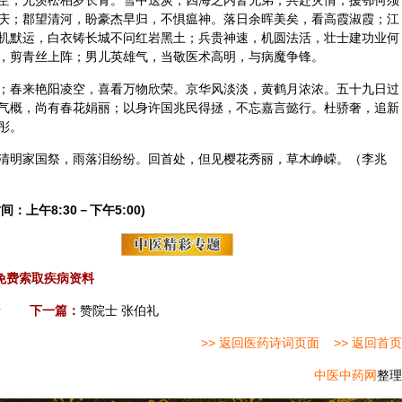
空，尤羡松柏岁长青。雪中送炭，四海之内皆兄弟；共赴灾情，援鄂何须
庆；郡望清河，盼豪杰早归，不惧瘟神。落日余晖美矣，看高霞淑霞；江
机默运，白衣铸长城不问红岩黑土；兵贵神速，机圆法活，壮士建功业何
，剪青丝上阵；男儿英雄气，当敬医术高明，与病魔争锋。
；春来艳阳凌空，喜看万物欣荣。京华风淡淡，黄鹤月浓浓。五十九日过
气概，尚有春花娟丽；以身许国兆民得拯，不忘嘉言懿行。杜骄奢，追新
彤。
清明
家国祭，雨落泪纷纷。回首处，但见樱花秀丽，草木峥嵘。（李兆
间：上午8:30－下午5:00)
免费索取疾病资料
缘
下一篇：
赞院士 张伯礼
>> 返回医药诗词页面
>> 返回首页
中医中药网
整理