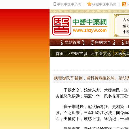
古
偏
中
网站首页
疾病大全
首页
-->
中医常识
-->
中医文化
-->
医药
病毒噬民乎饕餮，岂料英魂挽乾坤。清明
千禧之交，始建东方。术拯生民，道
杏虬怒
飞扬
远；弱冠年华，忍冬花开正盈
庚子荆楚疫，冠状病毒狂。更相染，
张。召之即来，三军用命江水泱；闻令而
命，出征荷甲，诚感上苍。终须记，千里