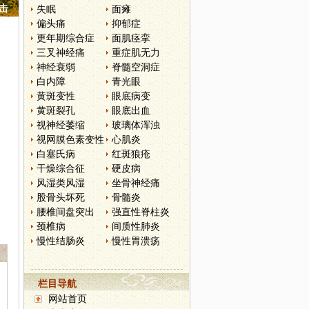
点击
失眠
面瘫
偏头痛
抑郁症
更年期综合症
面肌痉挛
三叉神经痛
重症肌无力
神经衰弱
脊髓空洞症
白内障
青光眼
黄斑变性
眼底病变
黄斑裂孔
眼底出血
视神经萎缩
玻璃体浑浊
视网膜色素变性
心肌炎
白塞氏病
红斑狼疮
干燥综合征
硬皮病
风湿类风湿
坐骨神经痛
股骨头坏死
骨髓炎
腰椎间盘突出
强直性脊柱炎
颈椎病
间质性肺炎
慢性结肠炎
慢性胃溃疡
栏目导航
网站首页