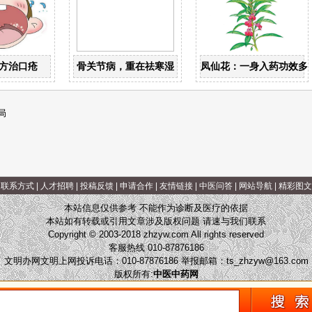
方治口疮
骨关节病，重在祛寒湿
凤仙花：一身入药功效多
局
|
联系方式
|
人才招聘
|
投稿反馈
|
申请合作
|
友情链接
|
中医问答
|
网站导航
|
精彩图文
本站信息仅供参考 不能作为诊断及医疗的依据
本站如有转载或引用文章涉及版权问题 请速与我们联系
Copyright © 2003-2018 zhzyw.com All rights reserved
客服热线 010-87876186
文明办网文明上网投诉电话：010-87876186 举报邮箱：
ts_zhzyw@163.com
版权所有:
中医中药网