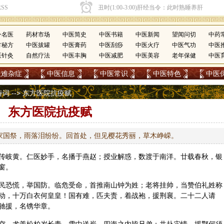
今名医
药材市场
中医简史
中医书籍
中医新闻
望闻问切
中药
方秘方
中医拔罐
中医膏药
中医刮痧
中医火疗
中医气功
中医
医针灸
自然疗法
中医丰胸
中医减肥
中医美容
老年保健
中医
疑难杂症
中医信息
中医常识
中医特色
中医
诗词
--> 东方医院抗疫赋
东方医院抗疫赋
家国祭，雨落泪纷纷。回首处，但见樱花秀丽，草木峥嵘。
传岐黄。仁医妙手，名播于燕赵；授业解惑，数渡于南洋。廿载春秋，银
窗。
民恐慌，举国防。临危受命，首推南山钟为姓；老将挂帅，当赞伯礼姓称
动，十万白衣何皇皇！国有难，匹夫责，着战袍，援荆襄。二十二人请
驰援，名镌华章。