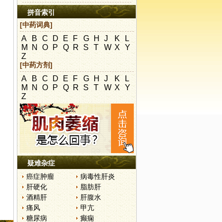
拼音索引
[中药词典]
A
B
C
D
E
F
G
H
J
K
L
M
N
O
P
Q
R
S
T
W
X
Y
Z
[中药方剂]
A
B
C
D
E
F
G
H
J
K
L
M
N
O
P
Q
R
S
T
W
X
Y
Z
疑难杂症
癌症肿瘤
病毒性肝炎
肝硬化
脂肪肝
酒精肝
肝腹水
痛风
甲亢
糖尿病
癫痫