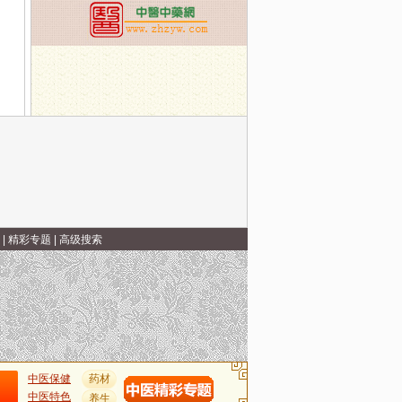
，祛风活血消肿痛
|
精彩专题
|
高级搜索
中医保健
药材
中医特色
养生