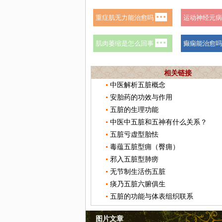
相关链接
中医解析五脏概念
安胎药的功效与作用
五脏的生理功能
中医中五脏和五神有什么关系？
五脏亏虚型胎怯
毒蕴五脏型痈（臀痈）
邪入五脏型肺痨
无节制生活伤五脏
痰乃五脏六腑俱生
五脏的功能与体表组织联系
图片文章