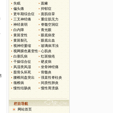
失眠
面瘫
偏头痛
抑郁症
更年期综合症
面肌痉挛
养
三叉神经痛
重症肌无力
神经衰弱
脊髓空洞症
白内障
青光眼
方
黄斑变性
眼底病变
黄斑裂孔
眼底出血
视神经萎缩
玻璃体浑浊
视网膜色素变性
心肌炎
白塞氏病
红斑狼疮
干燥综合征
硬皮病
风湿类风湿
坐骨神经痛
股骨头坏死
骨髓炎
患
腰椎间盘突出
强直性脊柱炎
。
颈椎病
间质性肺炎
慢性结肠炎
慢性胃溃疡
栏目导航
网站首页