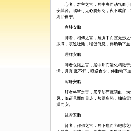
心者，君主之官，居中央而动气血于
安其舍。临证可见心胸烦闷，夜不成寐，
则胎自宁。
宣肺安胎
肺者，相傅之官，居胸中而宣无形之
胀满，咳逆吐涎，喘促倚息，伴胎动下血
理脾安胎
脾者仓廪之官，居中州而运化精微于
满，月真 胀不舒，呕逆食少，伴胎动下
泻肝安胎
肝者将军之官，居季胁而藏阴血，为
风，临证见面红目赤，烦躁多怒，抽搐震
躁而安。
益肾安胎
肾者，作强之官，居下焦而为胞脉之