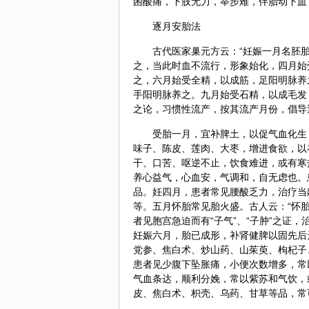
困酸痛，下肢无力，举步难，伴胎动下血
逐月安胎法
古代医家
巢元方
云：“妊娠一月名胚
之，当此时血不流行，形象始化，四月始
之，六月始受全精，以成筋，足阳明脉养
手阳明脉养之。九月始受石精，以成毛发
之论，习惯性流产，按其流产月份，倡导
受胎一月，宜补脾土，以促气血化生
味子、
陈皮
、
莲肉
、
大枣
，增进食欲，以
干、口苦、呕逆不止，饮食难进，或有寒
养心益气，心血安，气调和，自无虑也。
品。妊四月，患者常见腰酸乏力，治疗当
等。五月怀胎常见胎火盛。古人云：“怀
者见胞宫急迫而有“子气”、“子肿”之证，
妊娠六月，胎已成形，补肾健脾以固先后
党参
、焦白术、炒
山药
、
山茱萸
、枸杞子
患者见少腹下坠胀痛，小便次数增多，常
气血条达，顺利分娩，常以紫苏和气饮，
皮、焦白术、
枳壳
、
乌药
、甘草等品，常