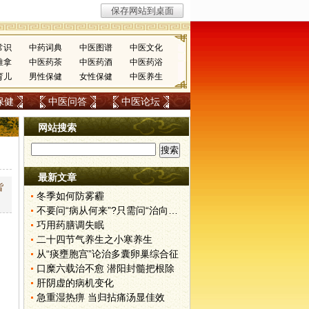
常识
中药词典
中医图谱
中医文化
推拿
中医药茶
中医药酒
中医药浴
育儿
男性保健
女性保健
中医养生
保健
中医问答
中医论坛
网站搜索
最新文章
皆
冬季如何防雾霾
不要问“病从何来”?只需问“治向何去”?
巧用药膳调失眠
二十四节气养生之小寒养生
从“痰壅胞宫”论治多囊卵巢综合征
口糜六载治不愈 潜阳封髓把根除
肝阴虚的病机变化
急重湿热痹 当归拈痛汤显佳效