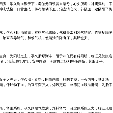
四旁，孕久则血聚于下，养胎元而致营血暗亏，心失所养，神明浮动，不
神志恍惚，口舌生疮，伴有胎动下血，治宜清心火，补阴血，致
阴阳
平衡
气，孕久则阴浊凝重，有碍气机肃降，气机失常则浊气结聚。临证见胸膈
，治宜宣导肺气，和畅气机，使清浊升降有序，其胎也安。
全身，为阳明之主，孕久胎形渐丰，阻于冲任而有碍阳明，临证见脘腹痞
血者，治宜理脾调气，安中降逆，今脾胃运畅则冲任调畅，其胎则平。
女子之先天，孕久胎元蓄热，阴血内燥，肝阴受损，肝火内升，甚则动
颤，伴胎动下血，治宜平泻肝火，熄风定痉，兼养阴血以滋肝阴，则胎不
根，肾主系胞。孕久则胎气盈满，渐耗肾气，
肾虚
则系胞无力，临证见腰