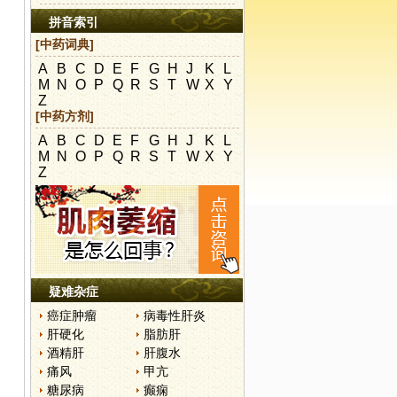
拼音索引
[中药词典]
A
B
C
D
E
F
G
H
J
K
L
M
N
O
P
Q
R
S
T
W
X
Y
Z
[中药方剂]
A
B
C
D
E
F
G
H
J
K
L
M
N
O
P
Q
R
S
T
W
X
Y
Z
疑难杂症
癌症肿瘤
病毒性肝炎
肝硬化
脂肪肝
酒精肝
肝腹水
痛风
甲亢
糖尿病
癫痫