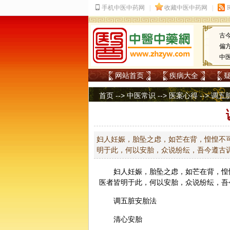
古
偏
中
网站首页
疾病大全
首页
-->
中医常识
-->
医案心得
--> 调
妇人妊娠，胎坠之虑，如芒在背，惶惶不
明于此，何以安胎，众说纷纭，吾今遵古
妇人妊娠，胎坠之虑，如芒在背，惶
医者皆明于此，何以安胎，众说纷纭，吾
调五脏安胎法
清心安胎