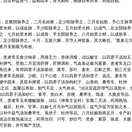
，治宜补益肾气，益精固本，肾充精旺，胞脉自有所系，则胎自稳。
胎，足厥阴脉养之，二月名始膏，足少阳脉养之，三月名始胎，手心主脉
受水精，以成血脉，手少阳脉养之。五月始受火精，以成气，足太阴脉养
之，七月始受木精，以成骨，手太阴脉养之。八月始受土精，以成肤革，
，足少阴脉养之。十月，五脏六腑，关节人神皆备。其大略也。”遵巢元
逐月安胎最为有效。
，患者常见食少纳呆，周身乏力，形体消瘦，治以酸甘，以四君子汤加五
补脾气。受胎二月宜清肝脾，肝脾调和，气血条达最为紧要。患者常见口
热往来，常用四君子汤加柴胡、黄芩、苏叶、
麦冬
、
石斛
之类。胎三月宜
患者常见烦躁、少眠、口干心烦，方以四君子汤加
莲子
、
远志
、麦冬等
建中固本，及双补脾肾，以四君子汤加
枸杞
子、山萸肉、桑寄生、
杜仲
胎之后，血聚以养胎，胎气不足，火气有余。”治法宜疏肝理气以清胎火，
治以四君子汤加
砂仁
、黄芩、焦
白术
、苏梗、桑寄生、陈皮、
大腹皮
等品
天，患者常见有腰酸腹胀，治以《
傅青主
女科》安奠二天汤，药用熟地、
、扁豆、杜仲、
甘草
。妊娠七月当补气以固胎元，益气升提为安胎之本，
以补中益气汤加桑寄生、
菟丝子
、杜仲等品。八月妊娠胎将足月，令产妇
或达生散加减治之，药用
当归
、
川芎
、炒
白芍
、党参、紫苏、陈皮、大腹
可安胎，并可顺产无忧。