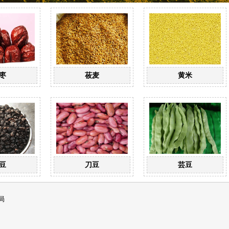
枣
莜麦
黄米
豆
刀豆
芸豆
局