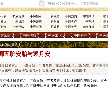
今名医
药材市场
中医简史
中医书籍
中医新闻
望闻问切
中药
方秘方
中医拔罐
中医膏药
中医刮痧
中医火疗
中医气功
中医
医针灸
自然疗法
中医丰胸
中医减肥
中医美容
老年保健
中医
疑难杂症
中医信息
中医常识
中医特色
中医
五脏安胎与逐月安
调五脏安胎与逐月安
可终日者有之，下血而致小产者多也，故治妊娠病以安胎为要。古今医者
训而索骥，以五脏安胎与逐月安胎而立法于临床，收效颇佳。
惶不可终日者有之，下血而致小产者多也，故治妊娠病以安胎为要。古今
今遵古训而索骥，以五脏安胎与逐月安胎而立法于临床，收效颇佳。