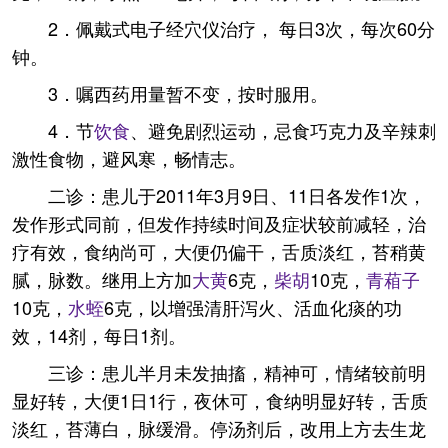
2．佩戴式电子经穴仪治疗， 每日3次，每次60分
钟。
3．嘱西药用量暂不变，按时服用。
4．节
饮食
、避免剧烈运动，忌食巧克力及辛辣刺
激性食物，避风寒，畅情志。
二诊：患儿于2011年3月9日、11日各发作1次，
发作形式同前，但发作持续时间及症状较前减轻，治
疗有效，食纳尚可，大便仍偏干，舌质淡红，苔稍黄
腻，脉数。继用上方加
大黄
6克，
柴胡
10克，
青葙子
10克，
水蛭
6克，以增强清肝泻火、活血化痰的功
效，14剂，每日1剂。
三诊：患儿半月未发抽搐，精神可，情绪较前明
显好转，大便1日1行，夜休可，食纳明显好转，舌质
淡红，苔薄白，脉缓滑。停汤剂后，改用上方去生龙