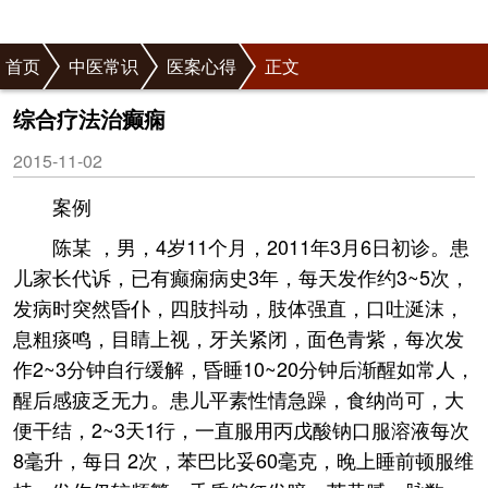
首页
中医常识
医案心得
正文
综合疗法治癫痫
2015-11-02
案例
陈某 ，男，4岁11个月，2011年3月6日初诊。患
儿家长代诉，已有癫痫病史3年，每天发作约3~5次，
发病时突然昏仆，四肢抖动，肢体强直，口吐涎沫，
息粗痰鸣，目睛上视，牙关紧闭，面色青紫，每次发
作2~3分钟自行缓解，昏睡10~20分钟后渐醒如常人，
醒后感疲乏无力。患儿平素性情急躁，食纳尚可，大
便干结，2~3天1行，一直服用丙戊酸钠口服溶液每次
8毫升，每日 2次，苯巴比妥60毫克，晚上睡前顿服维