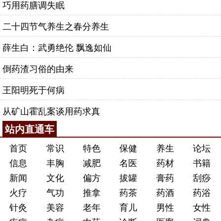
巧用药膳调失眠
二十四节气养生之春分养生
薛生白：武勇绝伦 飘逸如仙
倒药渣习俗的由来
王阳明死于何病
从矿山霍乱案谈用药求真
站内直通车
首页
常识
特色
保健
养生
论坛
信息
丰胸
减肥
名医
药材
书籍
新闻
文化
偏方
拔罐
膏药
刮痧
火疗
气功
推拿
药茶
药酒
药浴
针灸
美容
老年
育儿
男性
女性