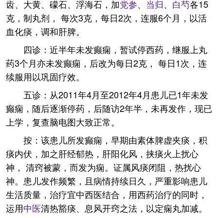
齿、大黄、礞石、浮海石，加
党参
、
当归
、
白芍
各15
克，制丸剂， 每次3克，每日2次，连服6个月，以活
血化痰，调和肝脾。
四诊：近半年未发癫痫，暂试停西药，继服上丸
药3个月亦未发癫痫，后改为每日2克， 每日1次，连
续服用以巩固疗效。
五诊：从2011年4月至2012年4月患儿已1年未发
癫痫，随后逐渐停药，后随访2年半，未再发作，现已
上学，复查脑电图大致正常。
按：该患儿所发癫痫，早期由素体脾虚夹痰，积
痰内伏，加之肝经郁热，肝阳化风，挟痰火上扰心
神， 清窍被蒙，而发为痫。证属风痰闭阻，热扰心
神。患儿发作频繁，且病情持续日久，严重影响患儿
生活质量，治疗宜中西医结合，用西药治疗的同时，
运用
中医
清热豁痰、息风开窍之法，以定痫丸加减。