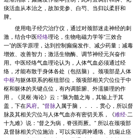
痰活血从本治之，故加党参、白芍、当归以柔肝和
脾。
使用电子经穴治疗仪，通过对颈部迷走神经的刺
激，结合中医
经络
理论，生物电磁力学等“三效合
一”的医学原理，达到控制癫痫发作、减少药量；减毒
增效、改善智力；激活生物酶、调节神经元兴奋作
用。中医经络气血理论认为，人体气血必须通过经
络，才能布散于身体各处（包括脑）。颈项部是人体
中枢
与躯体联系的枢纽部位，颈项部相关穴位位于中
枢和躯体的关键点位，有内调脏腑、外濡腠理的作
用，《灵枢·海论》云：“脑为髓之海，其输上于其
盖，下在
风府
。”
督脉
入属于脑，．．．贯心，所以督
脉及其相关穴位与人体气血亦有密切关系，《
难经
·二
十九难》说：“督之为病，脊强而厥。” 所以在颈项部
及督脉相关穴位施治，可以实现调神通络、抗痫止痉