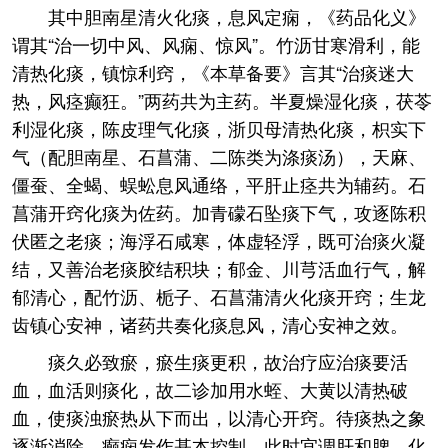
其中胆南星清火化痰，息风定痫，《药品化义》
谓其“治一切中风、风痫、惊风”。竹沥甘寒滑利，能
清热化痰，镇惊利窍，《本草备要》言其“治痰迷大
热，风痉癫狂。”两药共为主药。半夏燥湿化痰，茯苓
利湿化痰，陈皮理气化痰，浙贝母清热化痰，枳实下
气（配胆南星、石菖蒲、二陈类为涤痰汤），天麻、
僵蚕、全蝎、蜈蚣息风通络，平肝止痉共为辅药。石
菖蒲开窍化痰为佐药。加青礞石坠痰下气，攻逐陈积
伏匿之老痰；海浮石咸寒，体虚轻浮，既可治痰火凝
结，又善治老痰胶结积块；郁金、川芎活血行气，解
郁清心，配竹沥、栀子、石菖蒲清火化痰开窍；生龙
齿镇心安神，诸药共奏化痰息风，清心安神之效。
痰久必致瘀，瘀生痰更积，故治疗应治痰要活
血，血活则痰化，故二诊加用水蛭、大黄以清热破
血，使痰浊瘀热从下而出，以清心开窍。待痰热之象
逐渐消除，癫痫发作基本控制，此时宜调肝和脾、化