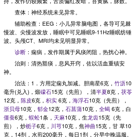
持，发作仍较频繁，舌质偏红发暗，苔黄腻，脉数。
查体：神经系统未见异常。
辅助检查：EEG：小儿异常脑电图，各导可见棘
慢波、尖慢波发放，睡眠中可见睡眠9-11Hz睡眠纺锤
波。头颅CT、MRI均未见明显异常。
诊断
：痫病，发作期属于风痰闭阻，热扰心神。
治则：清热豁痰，息风开窍，佐以活血重镇安
神。
治法：1．方用定痫丸加减。胆南星6克，
竹沥
10
毫升(兑入)，煅
礞石
15克（先煎），清
半夏
8克，
茯苓
12克，
陈皮
6克，
枳实
6克，
海浮石
10克（先煎），
浙贝母
10克，
郁金
12克，
石菖蒲
10克，
全蝎
6克，白
僵蚕
6克，
蜈蚣
1条，
天麻
10克，生
龙齿
15克（先
煎），炒
栀子
6克，
川芎
10克，焦
神曲
15克，甘 草10
克，14剂，水煎200毫升，每日1剂，分早中晚温服。