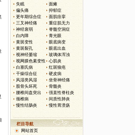
失眠
面瘫
偏头痛
抑郁症
更年期综合症
面肌痉挛
黑
三叉神经痛
重症肌无力
神经衰弱
脊髓空洞症
、
白内障
青光眼
黄斑变性
眼底病变
黄斑裂孔
眼底出血
丝
视神经萎缩
玻璃体浑浊
视网膜色素变性
心肌炎
白塞氏病
红斑狼疮
、
干燥综合征
硬皮病
风湿类风湿
坐骨神经痛
股骨头坏死
骨髓炎
腰椎间盘突出
强直性脊柱炎
灵
颈椎病
间质性肺炎
慢性结肠炎
慢性胃溃疡
目
栏目导航
网站首页