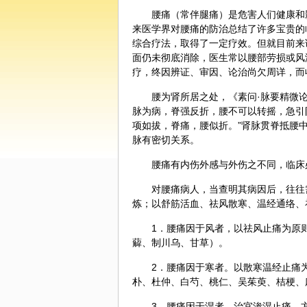
腰痛（常伴腿痛）是危害人们健康和
来医学界对腰痛的防治总结了许多宝贵的
综合疗法，取得了一定疗效。但就目前来
面仍未彻底消除，医生常以腰部劳损或风
疗，终因辨证、审因、论治尚欠周详，而
腰为肾所居之处，《素问·脉要精微论
脉
为病，脊强反折，腰不可以转摇，急引阴
项如拔，脊痛，腰似折。”肾脉贯脊抵腰
脉有密切关系。
腰痛有内伤外感与外伤之不同，临床
对腰痛病人，当查明其病因后，往往
炼；以舒筋活血、祛风散寒、温经通络、
1．腰痛因于风者，以祛风止痛为原
薢、制
川乌
、
甘草
）。
2．腰痛因于寒者。以散寒温经止痛
朴
、
杜仲
、白芍、桃仁、吴茱萸、桔梗、
3．腰痛因于湿者，治宜渗湿止痛。