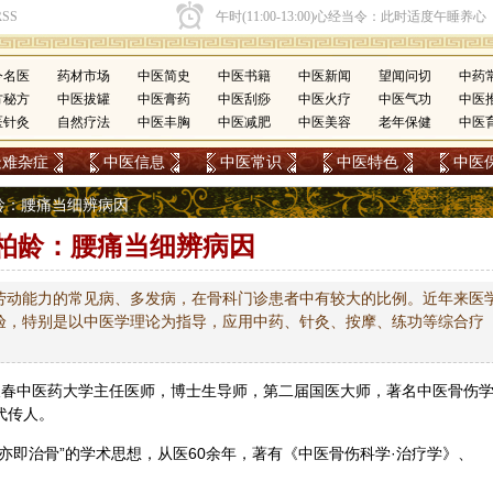
今名医
药材市场
中医简史
中医书籍
中医新闻
望闻问切
中药
方秘方
中医拔罐
中医膏药
中医刮痧
中医火疗
中医气功
中医
医针灸
自然疗法
中医丰胸
中医减肥
中医美容
老年保健
中医
疑难杂症
中医信息
中医常识
中医特色
中医
柏龄：腰痛当细辨病因
柏龄：腰痛当细辨病因
劳动能力的常见病、多发病，在骨科门诊患者中有较大的比例。近年来医
验，特别是以中医学理论为指导，应用中药、针灸、按摩、练功等综合疗
长春
中医
药大学主任医师，博士生导师，第二届国医大师，著名中医骨伤
代传人。
肾亦即治骨”的学术思想，从医60余年，著有《中医骨伤科学·治疗学》、