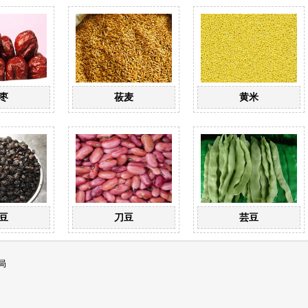
枣
莜麦
黄米
豆
刀豆
芸豆
局