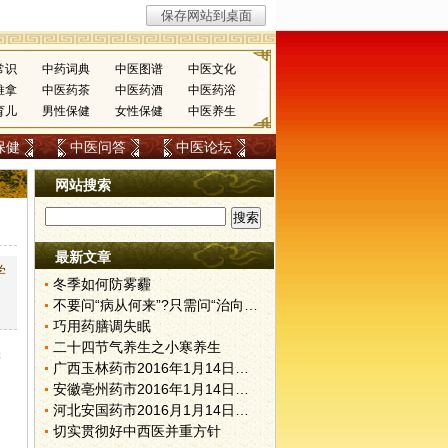
常识
中药词典
中医图谱
中医文化
推拿
中医药茶
中医药酒
中医药浴
育儿
男性保健
女性保健
中医养生
保健
中医问答
中医论坛
网站搜索
最新文章
学
冬季如何防雾霾
不要问“病从何来”?只需问“治向何去”?
巧用药膳调失眠
二十四节气养生之小寒养生
学
广西玉林药市2016年1月14日快讯
安徽亳州药市2016年1月14日快讯
河北安国药市2016月1月14日快讯
切实贯彻好中西医并重方针