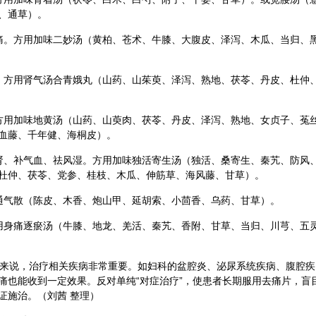
、
通草
）。
痛。方用加味二妙汤（
黄柏
、苍术、
牛膝
、
大腹皮
、泽泻、
木瓜
、当归、
。方用肾气汤合青娥丸（
山药
、
山茱萸
、泽泻、熟地、茯苓、丹皮、杜仲
方用加味地黄汤（山药、山萸肉、茯苓、丹皮、泽泻、熟地、
女贞子
、
菟
血藤、
千年健
、海桐皮）。
肾、补气血、祛风湿。方用加味独活寄生汤（独活、桑寄生、秦艽、防风
杜仲、茯苓、
党参
、桂枝、木瓜、伸筋草、
海风藤
、甘草）。
通气散（陈皮、木香、炮山甲、
延胡索
、
小茴香
、
乌药
、甘草）。
用身痛逐瘀汤（牛膝、
地龙
、羌活、秦艽、
香附
、甘草、当归、川芎、
五
人来说，治疗相关疾病非常重要。如妇科的盆腔炎、泌尿系统疾病、腹腔疾
痛也能收到一定效果。反对单纯“对症治疗”，使患者长期服用去痛片，盲
证施治。（刘茜 整理）