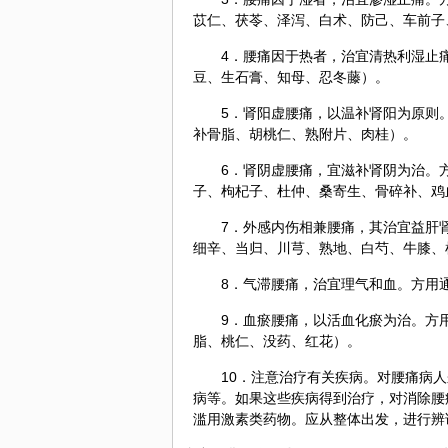
苡仁
、茯苓、
泽泻
、白术、
防己
、车前子
4．腰痛因于热者，治宜清热利湿止
豆、生
石膏
、
知母
、
忍冬藤
）。
5．肾
阳虚
腰痛，以温补肾阳为原则
补骨脂
、胡桃仁、熟附片、
肉桂
）。
6．肾
阴虚
腰痛，宜滋补肾阴为治。
子
、
枸杞
子、杜仲、桑寄生、
骨碎补
、鸡
7．外感内伤相兼腰痛，其治宜益肝
细辛
、当归、川芎、熟地、白芍、牛膝、
8．气滞腰痛，治宜理气和血。方用
9．血瘀腰痛，以活血化瘀为治。方
脂
、桃仁、
没药
、
红花
）。
10．注意治疗有关疾病。对腰痛病
病等。如果这些疾病得到治疗，对消除腰
滥用激素类药物。应从整体出发，进行辨