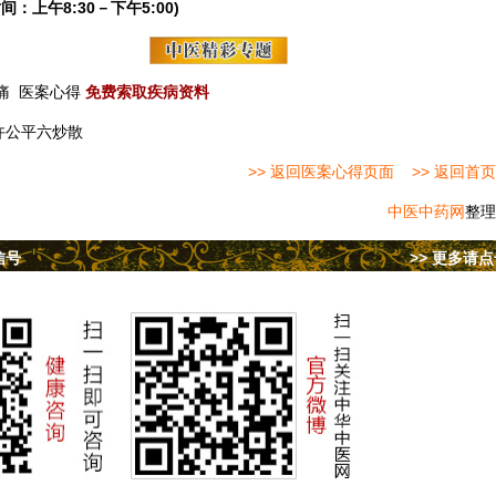
间：上午8:30－下午5:00)
痛
医案心得
免费索取疾病资料
许公平六炒散
>> 返回医案心得页面
>> 返回首页
中医中药网
整理
信号
>> 更多请