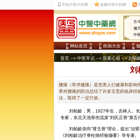
古
偏
中
网站首页
疾病大全
首页
-->
中医常识
-->
医案心得
--> 刘
刘
腰痛（常伴腿痛）是危害人们健康和影响
界对腰痛的防治总结了许多宝贵的临床经
法，取得了一定疗效。
刘柏龄，男，1927年生，吉林人。
专家，东北天池骨伤流派“刘氏正骨”第五
刘柏龄崇尚“肾主骨”理论，提出“治
《刘柏龄治疗脊柱病经验撷要》等专著。