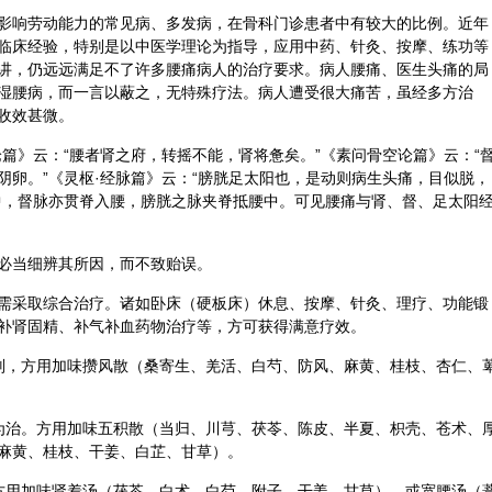
影响劳动能力的常见病、多发病，在骨科门诊患者中有较大的比例。近年
临床经验，特别是以中医学理论为指导，应用中药、
针灸
、按摩、练功等
讲，仍远远满足不了许多腰痛病人的治疗要求。病人腰痛、医生头痛的局
湿腰病，而一言以蔽之，无特殊疗法。病人遭受很大痛苦，虽经多方治
收效甚微。
篇》云：“腰者肾之府，转摇不能，肾将惫矣。”《素问骨空论篇》云：“
卵。”《灵枢·
经脉
篇》云：“膀胱足太阳也，是动则病生头痛，目似脱，
中，督脉亦贯脊入腰，膀胱之脉夹脊抵腰中。可见腰痛与肾、督、足太阳
必当细辨其所因，而不致贻误。
需采取综合治疗。诸如卧床（硬板床）休息、按摩、针灸、理疗、功能锻
补肾固精、补气补血药物治疗等，方可获得满意疗效。
则，方用加味攒风散（桑寄生、
羌活
、
白芍
、
防风
、
麻黄
、桂枝、
杏仁
、
为治。方用加味五积散（
当归
、
川芎
、茯苓、
陈皮
、
半夏
、
枳壳
、
苍术
、
麻黄、桂枝、
干姜
、
白芷
、甘草）。
方用加味肾着汤（茯苓、
白术
、白芍、
附子
、干姜、甘草）。或宽腰汤（