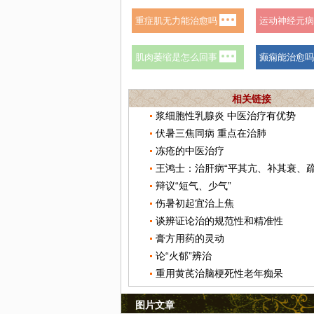
相关链接
浆细胞性乳腺炎 中医治疗有优势
伏暑三焦同病 重点在治肺
冻疮的中医治疗
王鸿士：治肝病“平其亢、补其衰、疏
辩议“短气、少气”
伤暑初起宜治上焦
谈辨证论治的规范性和精准性
膏方用药的灵动
论“火郁”辨治
重用黄芪治脑梗死性老年痴呆
图片文章