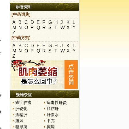
拼音索引
[中药词典]
A
B
C
D
E
F
G
H
J
K
L
M
N
O
P
Q
R
S
T
W
X
Y
Z
[中药方剂]
督
A
B
C
D
E
F
G
H
J
K
L
M
N
O
P
Q
R
S
T
W
X
Y
经
Z
疑难杂症
萆
癌症肿瘤
病毒性肝炎
肝硬化
脂肪肝
厚
酒精肝
肝腹水
痛风
甲亢
糖尿病
癫痫
薏