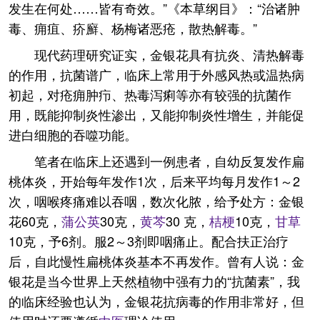
发生在何处……皆有奇效。”《本草纲目》：“治诸肿
毒、痈疽、疥廯、杨梅诸恶疮，散热解毒。”
现代药理研究证实，金银花具有抗炎、清热解毒
的作用，抗菌谱广，临床上常用于外感风热或温热病
初起，对疮痈肿疖、热毒泻痢等亦有较强的抗菌作
用，既能抑制炎性渗出，又能抑制炎性增生，并能促
进白细胞的吞噬功能。
笔者在临床上还遇到一例患者，自幼反复发作扁
桃体炎，开始每年发作1次，后来平均每月发作1～2
次，咽喉疼痛难以吞咽，数次化脓，给予处方：金银
花60克，
蒲公英
30克，
黄芩
30 克，
桔梗
10克，
甘草
10克，予6剂。服2～3剂即咽痛止。配合扶正治疗
后，自此慢性扁桃体炎基本不再发作。曾有人说：金
银花是当今世界上天然植物中强有力的“抗菌素”，我
的临床经验也认为，金银花抗病毒的作用非常好，但