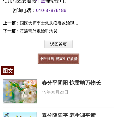
使用时还要遵循
中医
理论使用。
咨询电话：
010-87876186
上一篇：
国医大师李士懋从痰瘀论治现代疑难杂病
下一篇：
黄连膏外敷治甲沟炎
返回首页
图文
春分平阴阳 惊雷响万物长
19年03月23日
春分阴阳平 养生调平衡