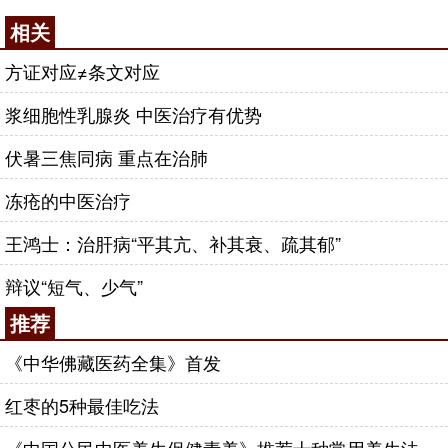
相关
方证对应≠条文对应
浆细胞性乳腺炎 中医治疗有优势
伏暑三焦同病 重点在治肺
冻疮的中医治疗
王鸿士：治肝病“平其亢、补其衰、疏其郁”
辩议“短气、少气”
推荐
《中华佛藏医药全集》首发
红枣的5种最佳吃法