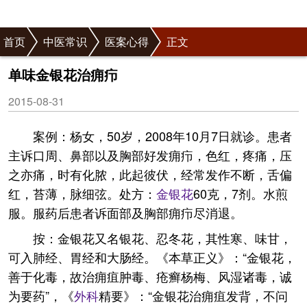
首页
中医常识
医案心得
正文
单味金银花治痈疖
2015-08-31
案例：杨女，50岁，2008年10月7日就诊。患者
主诉口周、鼻部以及胸部好发痈疖，色红，疼痛，压
之亦痛，时有化脓，此起彼伏，经常发作不断，舌偏
红，苔薄，脉细弦。处方：
金银花
60克，7剂。水煎
服。服药后患者诉面部及胸部痈疖尽消退。
按：金银花又名银花、忍冬花，其性寒、味甘，
可入肺经、胃经和大肠经。《本草正义》：“金银花，
善于化毒，故治痈疽肿毒、疮癣杨梅、风湿诸毒，诚
为要药”，《
外科
精要》：“金银花治痈疽发背，不问