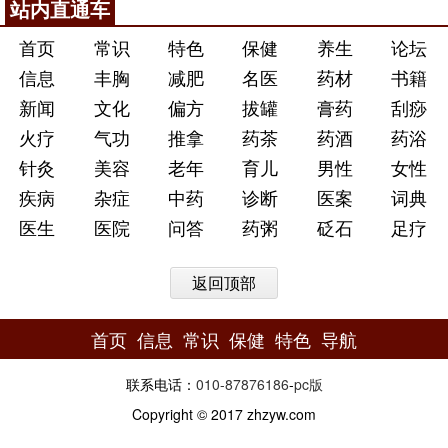
站内直通车
首页
常识
特色
保健
养生
论坛
信息
丰胸
减肥
名医
药材
书籍
新闻
文化
偏方
拔罐
膏药
刮痧
火疗
气功
推拿
药茶
药酒
药浴
针灸
美容
老年
育儿
男性
女性
疾病
杂症
中药
诊断
医案
词典
医生
医院
问答
药粥
砭石
足疗
返回顶部
首页
信息
常识
保健
特色
导航
联系电话：
010-87876186
-
pc版
Copyright © 2017 zhzyw.com