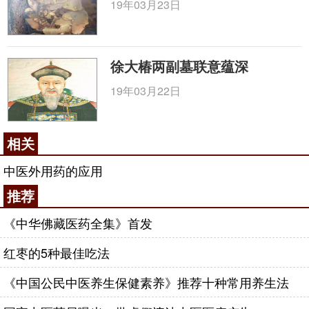
《理瀹骈文》：“外治之理即内治之理，外治之药
19年03月23日
即内治之药，所异者法耳”。中医治病的顺序是一砭二
针三灸四汤药，就是根据病气在人体的深入程度而采
取相应的治疗手段。砭、针、灸、汤药四种方式解决
徐大椿两副墓联意蕴深
病痛也是由浅入深的，病在体表可以采取砭法（砭法
19年03月22日
主要包括
刮痧
和拔罐）；病如果在肌肉，可以采取针
法，通过针灸帮助病人解决病痛；病气如果再深入到
骨头，就必须采取艾灸或者药灸的方法了；病气如果
相关
进入脏腑和骨髓就需要采取汤药进行调理了。
中医外用药的应用
中药外用领域里，通过中药膏药作用于人体特定
推荐
穴位和
经络
的治疗方法，在调理很多慢性疾病方面效
果很好，这也是对以上理论的科学验证。
《中华佛藏医药全集》首发
膏药是我国古代劳动人民在长期的生活实践中总
红枣的5种最佳吃法
结出来的，距今已有数千年的历史。载药量大、作用
《中国公民中医养生保健素养》推荐十种常用养生法
时间长、作用直接、使用方便等优点，让膏药成为中
药外用的代名词。外治疗法之所以奏效，离不开对经