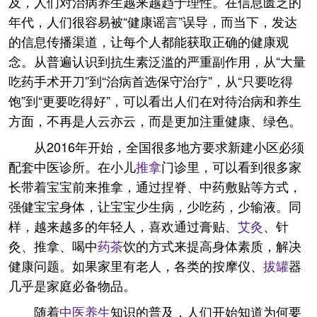
及，人们对治病养生越来越趋于理性。在信息匮乏的
年代，人们很容易被“健康谣言”误导，而当下，发达
的信息传播渠道，让每个人都能获取正确的健康观
念。从普遍认识到抗生素泛滥的严重副作用，从“大量
吃药手术开刀”到“治病首选保守治疗”，从“只要吃得
饱”到“更要吃得好”，可以看出人们在对待治病和养生
方面，不再是人云亦云，而是更加注重健康、绿色。
从2016年开始，全国很多地方要求新建小区必须
配套中医诊所。在小儿
推拿
门诊里，可以看到很多家
长带着宝宝前来推拿，通过捏脊、中药敷贴等方式，
强健宝宝身体，让宝宝少生病，少吃药，少输液。同
样，越来越多的年轻人，喜欢通过膏贴、
艾灸
、针
灸、推拿、喝中
药茶
饮的方式来提高身体素质，解决
健康问题。如果家里有老人，各类的按摩仪、
拔罐
器
几乎是家庭必备物品。
随着
中医养生
知识的普及，人们开始知道为何要