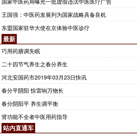
国家中医药局曝光一批虚假违法中医医疗广告
络和穴位的研究和应用。经络是沟通人体表里的特殊
王国强：中医药发展列为国家战略具备良机
存在，每条经络司职一个脏腑，联通表里，通过经络
穴位给药，有效成分达到调理脏腑，消除疾病，对于
东盟国家驻华大使在京体验中医诊疗
很多慢性疾病的治疗非常实用。所以内治外治同理，
最新
所异者法耳。
巧用药膳调失眠
用中药膏药贴敷穴位、经络，这种治疗方法在临
床实践中，应用较广。比如年龄较大的腰椎病患者在
二十四节气养生之春分养生
命门
穴、
委中
穴、
环跳
穴贴敷膏药，可以避免长期服
河北安国药市2019年03月23日快讯
用口服药给肠胃肝肾带来的损伤；婴幼儿便秘、腹
泻，可以通过贴敷健脾类膏药调养脾胃治疗；甲状腺
春分平阴阳 惊雷响万物长
结节（瘿瘤）、多囊卵巢、胃病、哮喘等慢性疾病，
通过外用膏药治疗，都能达到满意效果。
春分阴阳平 养生调平衡
推行膏穴疗法让中药外用进入寻常生活
肾功能不全者中医用药指导
膏药贴敷疗法，目前在国内的研究和实践非常
站内直通车
广，甚至一些西药也开始尝试外用剂型，称之为