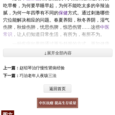
吃早餐，为何要早睡早起，为何不能吃太多的辛辣油
腻，为何一年四季有不同的
保健
方式。通过刺激哪些
穴位能解决相应的问题。春夏养阳，秋冬养阴，湿气
伤脾，秋燥伤肺，忧思伤脾，惊恐伤肾……这些
中医
常识
，让人们知道日常生活，有所为，有所不为。
一种疾病如果能通过更为舒服的方式，更加健康
的方式解决，那这种方法的使用者肯定是最多的。能
↓展开全部内容
通过不用药或者少用药，能通过对人体表面的刺激达
到祛病养生的目的，不难理解为什么中药外用在日常
上一篇：
赵绍琴治疗慢性肾病经验
生活中有如此高的普及率，原因很简单，就是简单有
下一篇：
巧治老年人夜咳三法
效，绿色安全。通过一个例子，可以非常明晰的说明
这个问题。临床上比较常见的
妇科
疾病：子宫肌瘤、
返回首页
卵巢囊肿、乳腺增生，在西医体系里，这属于三种不
同的疾病，在治疗上，除了服用激素类药物，一般都
会建议手术切除，但手术过程不仅痛苦，而且复发率
图文