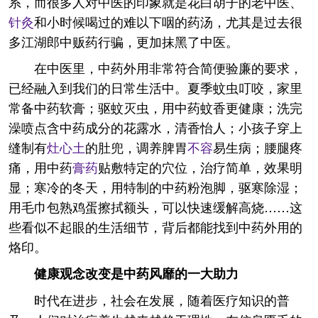
系，而很多人对中医的印象就是花白胡子的老中医、
针灸
和小时候喝过的难以下咽的药汤，尤其是过去很
多江湖郎中贩药行骗，更加抹黑了中医。
在中医里，中药外用非常符合简便验廉的要求，
已经融入到我们的日常生活中。夏季蚊虫叮咬，家里
常备中药软膏；驱蚊灭虫，用中药蚊香更健康；洗完
澡喷点含中药成分的花露水，清香怡人；小孩子穿上
缝制有
灶心土
的肚兜，调养脾胃
不容
易生病；腰腿疼
痛，用中药
膏药
贴敷特定的穴位，治疗简单，效果明
显；寒冷的冬天，用特制的中药粉泡脚，驱寒除湿；
用毛巾包熟鸡蛋擦拭额头，可以快速缓解高烧……这
些看似不起眼的生活细节，背后都能找到中药外用的
烙印。
健康观念改变是中药风靡的一大助力
时代在进步，社会在发展，随着医疗知识的普