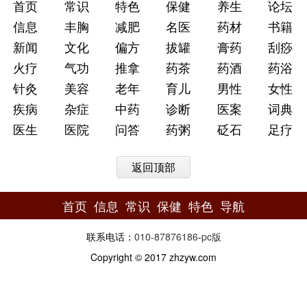
首页
常识
特色
保健
养生
论坛
TTS（透皮给药系统）。目前中药贴剂的种类越来越
信息
丰胸
减肥
名医
药材
书籍
丰富，比如健脾贴、退烧贴、外伤贴、疼痛贴、降压
新闻
文化
偏方
拔罐
膏药
刮痧
贴、耳穴贴、肚脐贴、安神贴等等。还有以单味中药
火疗
气功
推拿
药茶
药酒
药浴
开发出来的个性化药贴。
针灸
美容
老年
育儿
男性
女性
纵观全国，针对中药外用医疗市场，在系统性、
疾病
杂症
中药
诊断
医案
词典
完整性、纯粹性方面，位于河南郑州市的一代宗师中
医生
医院
问答
药粥
砭石
足疗
医馆在该领域取得较为喜人的成果，这是一家以外用
中药作为核心医疗技术的医疗机构，在中药外用领域
返回顶部
进行了深入的研究和实践，将中医外用、膏药贴敷进
行了临床整理，并对全国优秀的膏方成品进行梳理，
首页
信息
常识
保健
特色
导航
一比一完整复原传统工艺，重现经典膏剂的卓越效
果，并在此基础上提出了以“膏穴疗法”为核心治疗理
联系电话：
010-87876186
-
pc版
念的新型中医疗法。
Copyright © 2017 zhzyw.com
中医方剂浩如烟海，有很多经典方剂因为种种原
因并没有发挥其应有的作用。一代宗师中医馆在大量